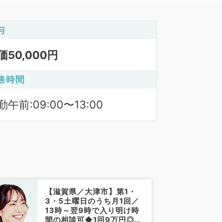
与
価50,000円
務時間
勤午前:09:00〜13:00
【滋賀県／大津市】第1・
3・5土曜日のうち月1回／
13時～翌9時で入り明け時
間の相談可◆1回9万円◎マ