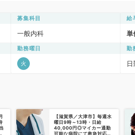
募集科目
給
一般内科
単
勤務曜日
勤
日
火
月
【滋賀県／大津市】毎週水
時
曜日9時～13時・日給
当
40,000円◎マイカー通勤
科
可能な病院にて救急対応の