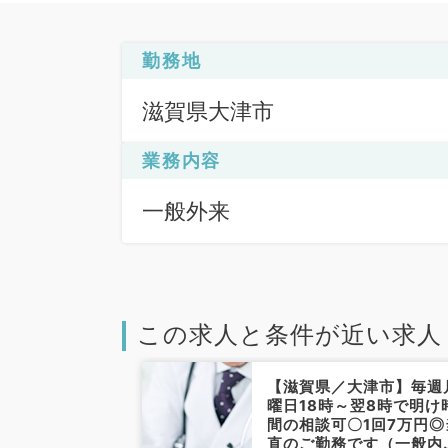
勤務地
滋賀県大津市
業務内容
一般外来
この求人と条件が近い求人
大津市】駅チカ
【滋賀県／大津市】毎週
9時～12時30
曜日18時～翌8時で明け
5万円＋交通費
間の相談可〇1回7万円◎
◎クリニックでの
直のご勤務です（一般内