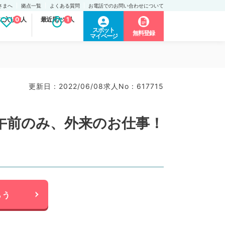
さまへ
拠点一覧
よくある質問
お電話でのお問い合わせについて
に入り求人
0
最近見た求人
1
スポット
無料登録
マイページ
更新日 : 2022/06/08
求人No : 617715
午前のみ、外来のお仕事！
らう