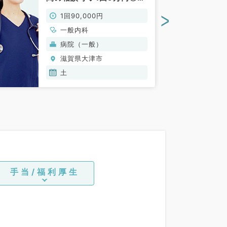
イカー通勤可能な病院にて
>
1回90,000円
日当直のお仕事！（一般内
科／非常勤）
一般内科
病院（一般）
滋賀県大津市
土
手当/福利厚生