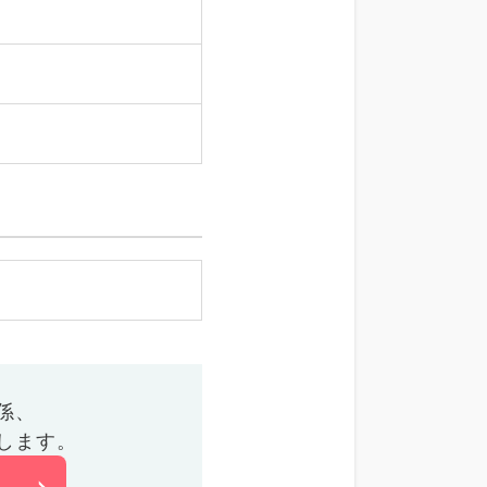
係、
します。