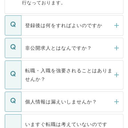
行なっております。
登録後は何をすればよいのですか
ご登録いただきましたら、弊社担当者がご
登録内容を確認し、その後メールもしくは
非公開求人とはなんですか？
お電話にて次のステップのご案内をいたし
ます。通常、5営業日以内にはご連絡をせて
マイナビDOCTORで取り扱っている求人の
いただきますので、しばらくお待ちくださ
うち約3割は、Webサイトからご覧いただ
転職・入職を強要されることはありま
い。
けない「非公開求人」です。非公開求人は
せんか？
下記の理由によって、一般には公開してい
ません。
転職・入職を強要することは一切ありませ
ん。また、仮に応募先から内定をいただい
個人情報は漏えいしませんか？
■応募殺到を避けるため 人気のある医療機
たとしても、ご本人が納得しない限り、内
関を公にしてしまうと、応募が殺到する場
定を承諾する必要はありません。内定先へ
個人情報が漏えいすることはありませんの
合があります。 選考を効率よく行うため
の辞退の連絡はキャリアパートナーが行い
で、ご安心ください。当サイトからの登録
いますぐ転職は考えていないのです
に、医療機関が求める条件に合った人材の