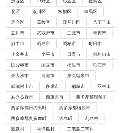
渋谷区
中野区
杉並区
豊島区
北区
荒川区
板橋区
練馬区
足立区
葛飾区
江戸川区
八王子市
立川市
武蔵野市
三鷹市
青梅市
府中市
昭島市
調布市
町田市
小金井市
小平市
日野市
東村山市
国分寺市
国立市
福生市
狛江市
東大和市
清瀬市
東久留米市
武蔵村山市
多摩市
稲城市
羽村市
あきる野市
西東京市
西多摩郡瑞穂町
西多摩郡日の出町
西多摩郡檜原村
西多摩郡奥多摩町
大島町
利島村
新島村
神津島村
三宅島三宅村