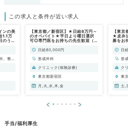
この求人と条件が近い求人
インの美
【東京都／新宿区】★日給8万円～
【東京
1.1万
のオペバイト★平日より曜日選択
★皮弁
日のうち
可◎専門医をお持ちの先生歓迎（形
募をお
2年4月
成外科／非常勤）
日曜の
常勤）
ニック
日給80,000円
日給
／非常
科、整形
形成外科
形
科、脳神
クリニック(保険診療)
ク
臓血管外
東京都新宿区
東
泌尿器
人科、眼
月,火,水,木,金
土,
道科、放
ョン科、
<
>
ク、人工
般内科、
、内分
手当/福利厚生
、老年内