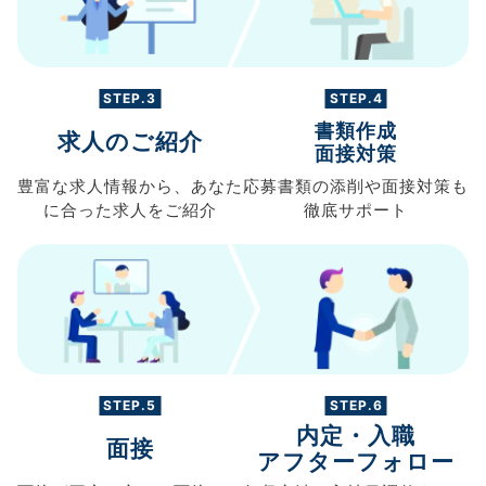
STEP.3
STEP.4
書類作成
求人のご紹介
面接対策
豊富な求人情報から、
あなた
応募書類の
添削や面接対策も
に合った求人を
ご紹介
徹底サポート
STEP.5
STEP.6
内定・入職
面接
アフターフォロー