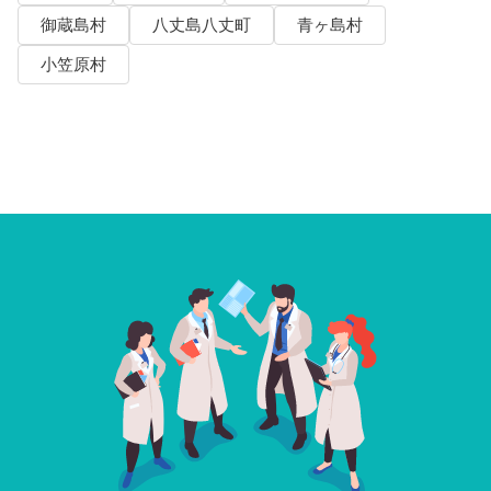
御蔵島村
八丈島八丈町
青ヶ島村
小笠原村