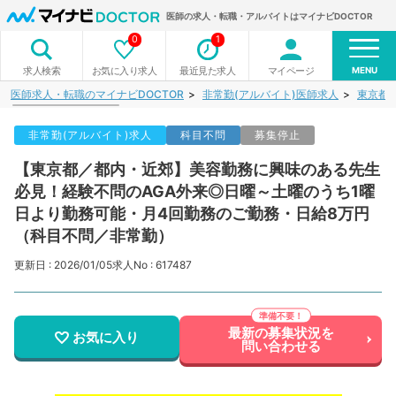
医師の求人・転職・アルバイトはマイナビDOCTOR
0
1
MENU
お気に入り求人
最近見た求人
マイページ
求人検索
医師求人・転職のマイナビDOCTOR
非常勤(アルバイト)医師求人
東京都
非常勤(アルバイト)求人
科目不問
募集停止
【東京都／都内・近郊】美容勤務に興味のある先生
必見！経験不問のAGA外来◎日曜～土曜のうち1曜
日より勤務可能・月4回勤務のご勤務・日給8万円
（科目不問／非常勤）
更新日 : 2026/01/05
求人No : 617487
最新の募集状況を
お気に入り
問い合わせる