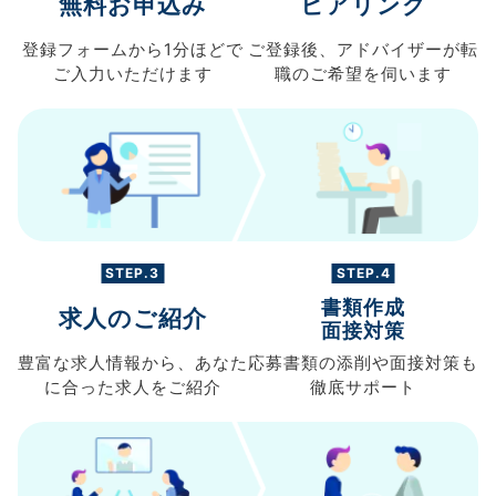
無料お申込み
ヒアリング
登録フォームから
1分ほどで
ご登録後、
アドバイザーが転
ご入力
いただけます
職の
ご希望を伺います
STEP.3
STEP.4
書類作成
求人のご紹介
面接対策
豊富な求人情報から、
あなた
応募書類の
添削や面接対策も
に合った求人を
ご紹介
徹底サポート