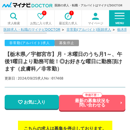
医師の求人・転職・アルバイトはマイナビDOCTOR
0
1
MENU
お気に入り求人
最近見た求人
マイページ
求人検索
医師求人・転職のマイナビDOCTOR
非常勤(アルバイト)医師求人
栃木県
非常勤(アルバイト)求人
募集停止
【栃木県／宇都宮市】月・木曜日のうち月1～、午
後1曜日より勤務可能！◎お好きな曜日に勤務頂け
ます（皮膚科／非常勤）
更新日 : 2024/09/25
求人No : 617468
最新の募集状況を
お気に入り
問い合わせる
こちらの求人は募集を停止しております。