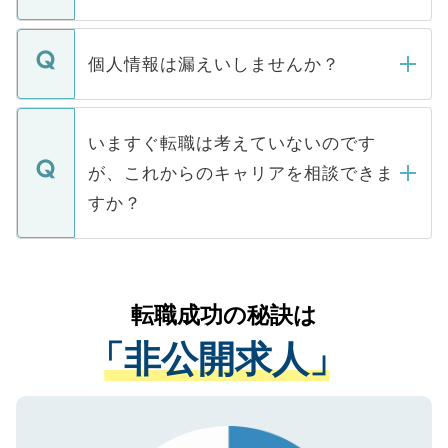
下記の理由によって、一般には公開してい
ません。
転職・入職を強要することは一切ありませ
ん。また、仮に応募先から内定をいただい
個人情報は漏えいしませんか？
■応募殺到を避けるため 人気のある医療機
たとしても、ご本人が納得しない限り、内
関を公にしてしまうと、応募が殺到する場
定を承諾する必要はありません。内定先へ
個人情報が漏えいすることはありませんの
合があります。 選考を効率よく行うため
の辞退の連絡はキャリアパートナーが行い
で、ご安心ください。当サイトからの登録
いますぐ転職は考えていないのです
に、医療機関が求める条件に合った人材の
ますので、ご安心ください。
などで収集したご登録者様の個人情報は、
が、これからのキャリアを相談できま
みを人材紹介会社に依頼するケースが増え
ご本人のキャリアアップおよび転職活動の
ています。
すか？
支援を目的に使用いたします。お預かりし
ているすべての個人データはご本人の許可
お気軽にご相談ください。先生専任のキャ
なく、医療機関側に開示したり、第三者に
リアパートナーが将来のご希望などをおう
提供することは一切ありません。また弊社
かがいして、現在の医療機関の状況や紹介
転職成功の秘訣は
は、個人情報の取り扱いについての厳密な
経験をまじえながら、適切なアドバイスを
管理基準を満たした事業者のみに付与され
「非公開求人」
させていただきます。すぐにご転職をされ
る、プライバシーマークを取得済みです。
ない方には、長期的なサポートが可能です
ご登録いただいた個人情報は、SSL（デー
ので、まずはご登録ください。
タ暗号化）によって保護されていますの
で、機密保持に関してもご安心ください。