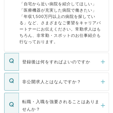
「自宅から近い病院を紹介してほしい」
「医療機器が充実した病院で働きたい」
「年収1,500万円以上の病院を探してい
る」など、さまざまなご要望をキャリアパ
ートナーにお伝えください。常勤求人はも
ちろん、非常勤・スポットのお仕事紹介も
行なっております。
登録後は何をすればよいのですか
ご登録いただきましたら、弊社担当者がご
登録内容を確認し、その後メールもしくは
非公開求人とはなんですか？
お電話にて次のステップのご案内をいたし
ます。通常、5営業日以内にはご連絡をせて
マイナビDOCTORで取り扱っている求人の
いただきますので、しばらくお待ちくださ
うち約3割は、Webサイトからご覧いただ
転職・入職を強要されることはありま
い。
けない「非公開求人」です。非公開求人は
せんか？