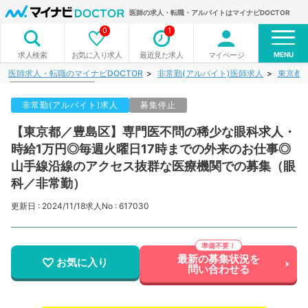
医師の求人・転職・アルバイトはマイナビDOCTOR
0
1
MENU
お気に入り求人
最近見た求人
マイページ
求人検索
医師求人・転職のマイナビDOCTOR
非常勤(アルバイト)医師求人
東京都
非常勤(アルバイト)求人
募集停止
【東京都／豊島区】専門医不問の稀少な眼科求人・
時給1万円◎毎週火曜日17時までの外来のお仕事◎
山手線沿線のアクセス抜群な医療機関での募集（眼
科／非常勤）
更新日 : 2024/11/18
求人No : 617030
最新の募集状況を
お気に入り
問い合わせる