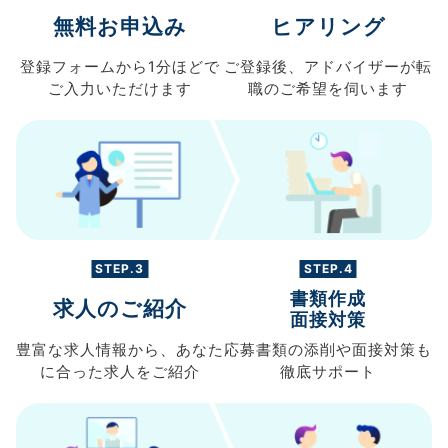
無料お申込み
ヒアリング
登録フォームから
1分ほどで
ご登録後、
アドバイザーが転
ご入力
いただけます
職の
ご希望を伺います
STEP.3
STEP.4
書類作成
求人のご紹介
面接対策
豊富な求人情報から、
あなた
応募書類の
添削や面接対策も
に合った求人を
ご紹介
徹底サポート