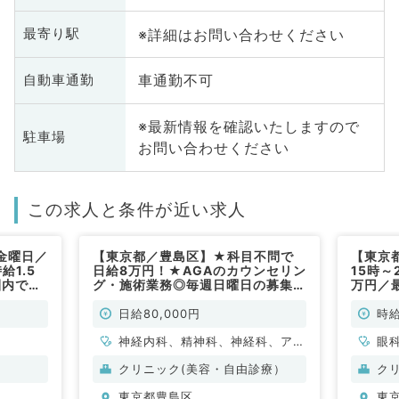
※詳細はお問い合わせください
最寄り駅
車通勤不可
自動車通勤
※最新情報を確認いたしますので
駐車場
お問い合わせください
この求人と条件が近い求人
金曜日／
【東京都／豊島区】★科目不問で
【東京
給1.5
日給8万円！★AGAのカウンセリン
15時～
圏内でア
グ・施術業務◎毎週日曜日の募集◎
万円／
勤）
駅チカクリニック～（科目不問／非
クセス
常勤）
日給80,000円
時給
神経内科、精神科、神経科、アレ
眼
ルギー科、リウマチ科、小児科、
クリニック(美容・自由診療）
ク
整形外科、形成外科、美容外科、
東京都豊島区
東