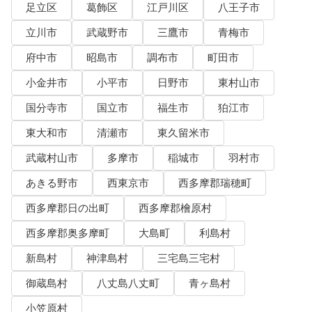
足立区
葛飾区
江戸川区
八王子市
立川市
武蔵野市
三鷹市
青梅市
府中市
昭島市
調布市
町田市
小金井市
小平市
日野市
東村山市
国分寺市
国立市
福生市
狛江市
東大和市
清瀬市
東久留米市
武蔵村山市
多摩市
稲城市
羽村市
あきる野市
西東京市
西多摩郡瑞穂町
西多摩郡日の出町
西多摩郡檜原村
西多摩郡奥多摩町
大島町
利島村
新島村
神津島村
三宅島三宅村
御蔵島村
八丈島八丈町
青ヶ島村
小笠原村