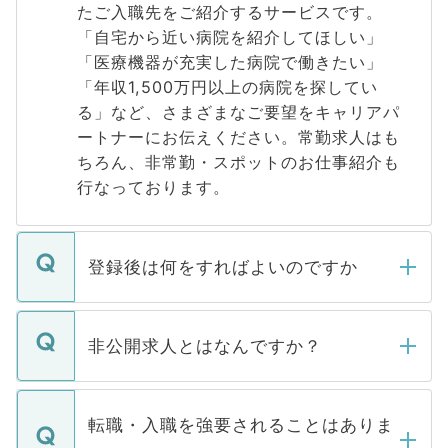
たご入職先をご紹介するサービスです。
「自宅から近い病院を紹介してほしい」
「医療機器が充実した病院で働きたい」
「年収1,500万円以上の病院を探してい
る」など、さまざまなご要望をキャリアパ
ートナーにお伝えください。常勤求人はも
ちろん、非常勤・スポットのお仕事紹介も
行なっております。
登録後は何をすればよいのですか
ご登録いただきましたら、弊社担当者がご
登録内容を確認し、その後メールもしくは
非公開求人とはなんですか？
お電話にて次のステップのご案内をいたし
ます。通常、5営業日以内にはご連絡をせて
マイナビDOCTORで取り扱っている求人の
いただきますので、しばらくお待ちくださ
うち約3割は、Webサイトからご覧いただ
転職・入職を強要されることはありま
い。
けない「非公開求人」です。非公開求人は