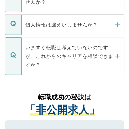
せんか？
下記の理由によって、一般には公開してい
ません。
転職・入職を強要することは一切ありませ
ん。また、仮に応募先から内定をいただい
個人情報は漏えいしませんか？
■応募殺到を避けるため 人気のある医療機
たとしても、ご本人が納得しない限り、内
関を公にしてしまうと、応募が殺到する場
定を承諾する必要はありません。内定先へ
個人情報が漏えいすることはありませんの
合があります。 選考を効率よく行うため
の辞退の連絡はキャリアパートナーが行い
で、ご安心ください。当サイトからの登録
いますぐ転職は考えていないのです
に、医療機関が求める条件に合った人材の
ますので、ご安心ください。
などで収集したご登録者様の個人情報は、
が、これからのキャリアを相談できま
みを人材紹介会社に依頼するケースが増え
ご本人のキャリアアップおよび転職活動の
ています。
すか？
支援を目的に使用いたします。お預かりし
ているすべての個人データはご本人の許可
お気軽にご相談ください。先生専任のキャ
なく、医療機関側に開示したり、第三者に
リアパートナーが将来のご希望などをおう
提供することは一切ありません。また弊社
かがいして、現在の医療機関の状況や紹介
転職成功の秘訣は
は、個人情報の取り扱いについての厳密な
経験をまじえながら、適切なアドバイスを
管理基準を満たした事業者のみに付与され
「非公開求人」
させていただきます。すぐにご転職をされ
る、プライバシーマークを取得済みです。
ない方には、長期的なサポートが可能です
ご登録いただいた個人情報は、SSL（デー
ので、まずはご登録ください。
タ暗号化）によって保護されていますの