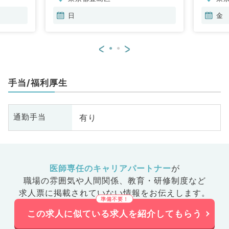
脳神経外科、呼吸器外科、心臓血
管外科、小児外科、皮膚科、泌尿
日
金
器科、産婦人科、産科、婦人科、
眼科、耳鼻咽喉科、気管食道科、
<
>
放射線科、リハビリテーション
科、麻酔科、ペインクリニック、
人工透析科、緩和ケア科、一般内
手当/福利厚生
科、循環器内科、呼吸器内科、消
化器内科、内分泌・代謝内科、腎
臓内科、老年内科、血液内科、外
有り
通勤手当
科系全般、一般外科、消化器外
科、乳腺外科、総合診療科、美容
皮膚科、健診・人間ドック、救急
科・ＩＣＵ、病理科、基礎医学
系、膠原病科、スポーツ整形外
医師専任のキャリアパートナー
が
科、大腸・肛門外科、その他、産
職場の雰囲気や人間関係、
教育・研修制度など
業医、科目不問
求人票に掲載されていない情報をお伝えします。
この求人に似ている求人を紹介してもらう