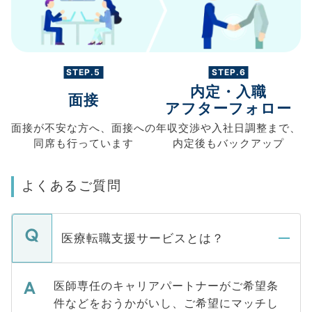
STEP.5
STEP.6
内定・入職
面接
アフターフォロー
面接が不安な方へ、
面接への
年収交渉や
入社日調整まで、
同席も
行っています
内定後もバックアップ
よくあるご質問
医療転職支援サービスとは？
医師専任のキャリアパートナーがご希望条
件などをおうかがいし、ご希望にマッチし