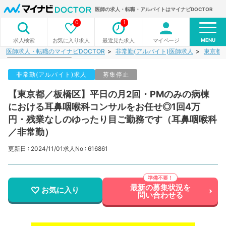
医師の求人・転職・アルバイトはマイナビDOCTOR
0
1
MENU
お気に入り求人
最近見た求人
マイページ
求人検索
医師求人・転職のマイナビDOCTOR
非常勤(アルバイト)医師求人
東京都
非常勤(アルバイト)求人
募集停止
【東京都／板橋区】平日の月2回・PMのみの病棟
における耳鼻咽喉科コンサルをお任せ◎1回4万
円・残業なしのゆったり目ご勤務です（耳鼻咽喉科
／非常勤）
更新日 : 2024/11/01
求人No : 616861
最新の募集状況を
お気に入り
問い合わせる