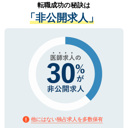
かがいして、現在の医療機関の状況や紹介
転職成功の秘訣は
は、個人情報の取り扱いについての厳密な
経験をまじえながら、適切なアドバイスを
管理基準を満たした事業者のみに付与され
「非公開求人」
させていただきます。すぐにご転職をされ
る、プライバシーマークを取得済みです。
ない方には、長期的なサポートが可能です
ご登録いただいた個人情報は、SSL（デー
ので、まずはご登録ください。
タ暗号化）によって保護されていますの
で、機密保持に関してもご安心ください。
他にはない独占求人を多数保有