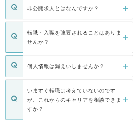
登録内容を確認し、その後メールもしくは
非公開求人とはなんですか？
お電話にて次のステップのご案内をいたし
ます。通常、5営業日以内にはご連絡をせて
マイナビDOCTORで取り扱っている求人の
いただきますので、しばらくお待ちくださ
うち約3割は、Webサイトからご覧いただ
転職・入職を強要されることはありま
い。
けない「非公開求人」です。非公開求人は
せんか？
下記の理由によって、一般には公開してい
ません。
転職・入職を強要することは一切ありませ
ん。また、仮に応募先から内定をいただい
個人情報は漏えいしませんか？
■応募殺到を避けるため 人気のある医療機
たとしても、ご本人が納得しない限り、内
関を公にしてしまうと、応募が殺到する場
定を承諾する必要はありません。内定先へ
個人情報が漏えいすることはありませんの
合があります。 選考を効率よく行うため
の辞退の連絡はキャリアパートナーが行い
で、ご安心ください。当サイトからの登録
いますぐ転職は考えていないのです
に、医療機関が求める条件に合った人材の
ますので、ご安心ください。
などで収集したご登録者様の個人情報は、
が、これからのキャリアを相談できま
みを人材紹介会社に依頼するケースが増え
ご本人のキャリアアップおよび転職活動の
ています。
すか？
支援を目的に使用いたします。お預かりし
ているすべての個人データはご本人の許可
お気軽にご相談ください。先生専任のキャ
なく、医療機関側に開示したり、第三者に
リアパートナーが将来のご希望などをおう
提供することは一切ありません。また弊社