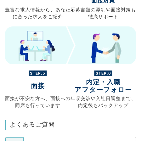
面接対策
豊富な求人情報から、
あなた
応募書類の
添削や面接対策も
に合った求人を
ご紹介
徹底サポート
STEP.5
STEP.6
内定・入職
面接
アフターフォロー
面接が不安な方へ、
面接への
年収交渉や
入社日調整まで、
同席も
行っています
内定後もバックアップ
よくあるご質問