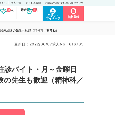
さまへ
拠点一覧
よくある質問
お電話でのお問い合わせについて
に入り求人
0
最近見た求人
1
スポット
無料登録
マイページ
往診未経験の先生も歓迎（精神科／非常勤）
更新日 : 2022/06/07
求人No : 616735
の往診バイト・月～金曜日
験の先生も歓迎（精神科／