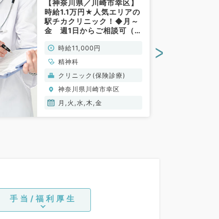
【神奈川県／川崎市幸区】
時給1.1万円★人気エリアの
駅チカクリニック！◆月～
金 週1日からご相談可（児
童精神科／非常勤）
>
時給11,000円
精神科
クリニック(保険診療)
神奈川県川崎市幸区
月,火,水,木,金
手当/福利厚生