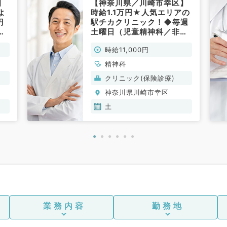
】
【神奈川県／川崎市幸区】
よ
時給1.1万円★人気エリアの
円
駅チカクリニック！◆毎週
ニ
土曜日（児童精神科／非常
事
勤）
時給11,000円
精神科
クリニック(保険診療)
神奈川県川崎市幸区
土
業務内容
勤務地