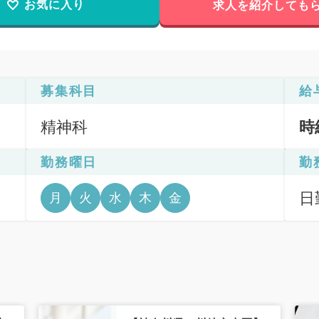
お気に入り
求人を紹介しても
募集科目
給
精神科
時
勤務曜日
勤
日
月
火
水
木
金
6