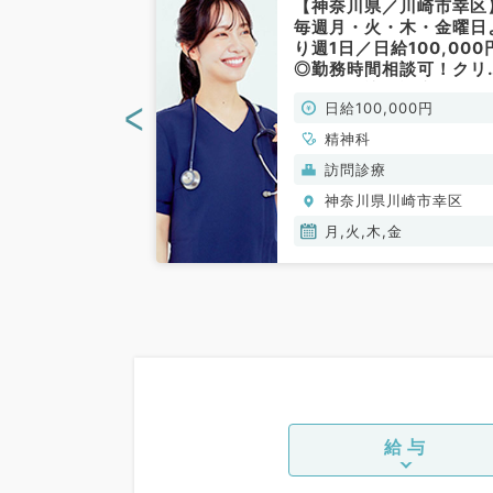
／川崎市】精神
【神奈川県／川崎市幸区
イト◎毎週水曜
毎週月・火・木・金曜日
1万円！非指定
り週1日／日給100,000
経験の先生も歓
◎勤務時間相談可！クリ
／非常勤）
ックにて訪問診療のお仕
<
00円
日給100,000円
です（精神科／非常勤）
精神科
(保険診療)
訪問診療
川崎市幸区
神奈川県川崎市幸区
月,火,木,金
給与