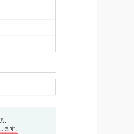
係、
します。