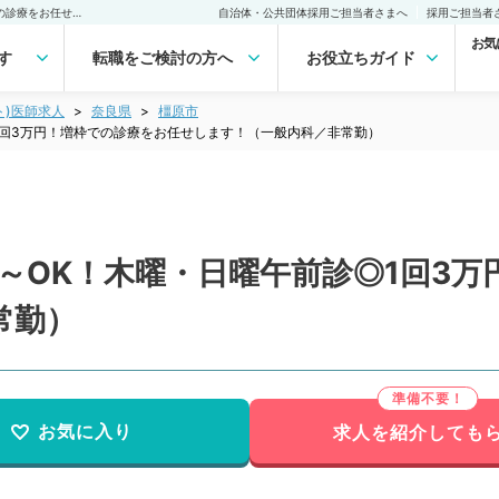
【奈良県／橿原市】週1日～OK！木曜・日曜午前診◎1回3万円！増枠での診療をお任せします！（一般内科／非常勤）非常勤(アルバイト)の求人｜医師の求人・転職・アルバイトは【マイナビDOCTOR】
自治体・公共団体採用ご担当者さまへ
採用ご担当者
お気
す
転職をご検討の方へ
お役立ちガイド
ト)医師求人
奈良県
橿原市
1回3万円！増枠での診療をお任せします！（一般内科／非常勤）
～OK！木曜・日曜午前診◎1回3
常勤）
お気に入り
求人を紹介しても