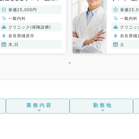
／非常勤）
単価25,000円
単価25,
一般内科
一般内科
クリニック(保険診療)
クリニッ
奈良県橿原市
奈良県橿
木,日
土
業務内容
勤務地