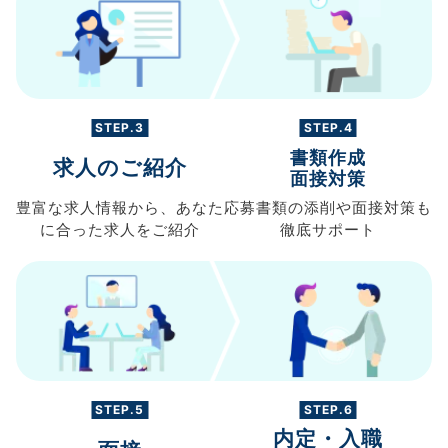
STEP.3
STEP.4
書類作成
求人のご紹介
面接対策
豊富な求人情報から、
あなた
応募書類の
添削や面接対策も
に合った求人を
ご紹介
徹底サポート
STEP.5
STEP.6
内定・入職