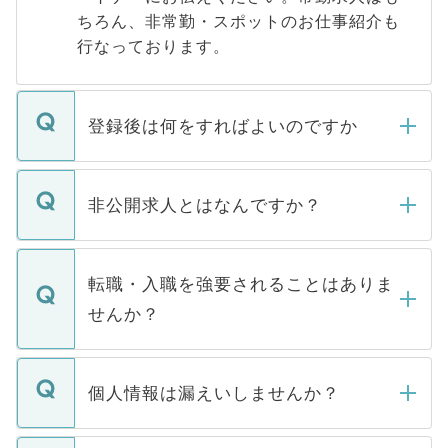
ちろん、非常勤・スポットのお仕事紹介も
行なっております。
登録後は何をすればよいのですか
ご登録いただきましたら、弊社担当者がご
登録内容を確認し、その後メールもしくは
非公開求人とはなんですか？
お電話にて次のステップのご案内をいたし
ます。通常、5営業日以内にはご連絡をせて
マイナビDOCTORで取り扱っている求人の
いただきますので、しばらくお待ちくださ
うち約3割は、Webサイトからご覧いただ
転職・入職を強要されることはありま
い。
けない「非公開求人」です。非公開求人は
せんか？
下記の理由によって、一般には公開してい
ません。
転職・入職を強要することは一切ありませ
ん。また、仮に応募先から内定をいただい
個人情報は漏えいしませんか？
■応募殺到を避けるため 人気のある医療機
たとしても、ご本人が納得しない限り、内
関を公にしてしまうと、応募が殺到する場
定を承諾する必要はありません。内定先へ
個人情報が漏えいすることはありませんの