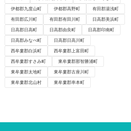
伊都郡九度山町
伊都郡高野町
有田郡湯浅町
有田郡広川町
有田郡有田川町
日高郡美浜町
日高郡日高町
日高郡由良町
日高郡印南町
日高郡みなべ町
日高郡日高川町
西牟婁郡白浜町
西牟婁郡上富田町
西牟婁郡すさみ町
東牟婁郡那智勝浦町
東牟婁郡太地町
東牟婁郡古座川町
東牟婁郡北山村
東牟婁郡串本町