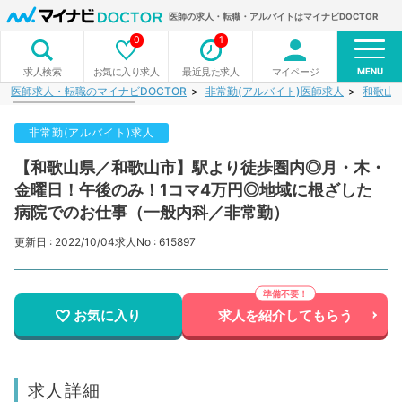
医師の求人・転職・アルバイトはマイナビDOCTOR
0
1
MENU
お気に入り求人
最近見た求人
マイページ
求人検索
医師求人・転職のマイナビDOCTOR
非常勤(アルバイト)医師求人
和歌山
非常勤(アルバイト)求人
【和歌山県／和歌山市】駅より徒歩圏内◎月・木・
金曜日！午後のみ！1コマ4万円◎地域に根ざした
病院でのお仕事（一般内科／非常勤）
更新日 : 2022/10/04
求人No : 615897
お気に入り
求人を紹介してもらう
求人詳細