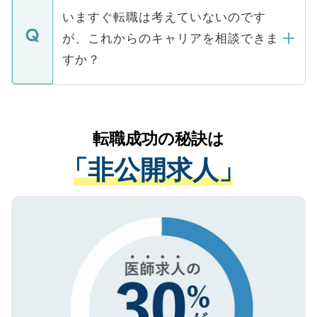
合があります。 選考を効率よく行うため
の辞退の連絡はキャリアパートナーが行い
で、ご安心ください。当サイトからの登録
いますぐ転職は考えていないのです
に、医療機関が求める条件に合った人材の
ますので、ご安心ください。
などで収集したご登録者様の個人情報は、
が、これからのキャリアを相談できま
みを人材紹介会社に依頼するケースが増え
ご本人のキャリアアップおよび転職活動の
ています。
すか？
支援を目的に使用いたします。お預かりし
ているすべての個人データはご本人の許可
お気軽にご相談ください。先生専任のキャ
なく、医療機関側に開示したり、第三者に
リアパートナーが将来のご希望などをおう
提供することは一切ありません。また弊社
かがいして、現在の医療機関の状況や紹介
転職成功の秘訣は
は、個人情報の取り扱いについての厳密な
経験をまじえながら、適切なアドバイスを
管理基準を満たした事業者のみに付与され
「非公開求人」
させていただきます。すぐにご転職をされ
る、プライバシーマークを取得済みです。
ない方には、長期的なサポートが可能です
ご登録いただいた個人情報は、SSL（デー
ので、まずはご登録ください。
タ暗号化）によって保護されていますの
で、機密保持に関してもご安心ください。