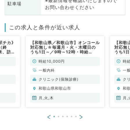
※最新情報を確認いたしますので
駐車場
お問い合わせください
この求人と条件が近い求人
駅チカ》
【和歌山県／和歌山市】オンコール
【和歌
（終
対応無し☆毎週月・火・木曜日の
対応無
来、訪問
うち1日～／9時～12時・時給
うち1日
常勤）
10,000円◎外来診療のお仕事です
10,0
（一般内科／非常勤）
（一般
時給10,000円
時給
一般内科
一
クリニック(保険診療)
ク
和歌山県和歌山市
和
月,火,木
月,
<
>