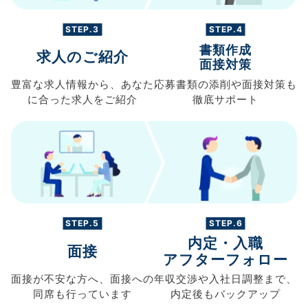
STEP.3
STEP.4
書類作成
求人のご紹介
面接対策
豊富な求人情報から、
あなた
応募書類の
添削や面接対策も
に合った求人を
ご紹介
徹底サポート
STEP.5
STEP.6
内定・入職
面接
アフターフォロー
面接が不安な方へ、
面接への
年収交渉や
入社日調整まで、
同席も
行っています
内定後もバックアップ