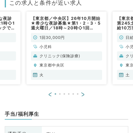
この求人と条件が近い求人
な夜診
【東京都／中央区】26年10月開始
【東京
1時◇1
★希少な夜診募集★第1・2・3・5
第245
ックでの
週火曜日／18時～20時◇1回
給10
勤）
30,000円◎駅近クリニックでのご
クでの
勤務です（小児科／非常勤）
1回30,000円
日給
小児科
小
クリニック(保険診療)
ク
東京都中央区
東
火
土
<
>
手当/福利厚生