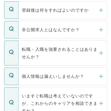
登録後は何をすればよいのですか
ご登録いただきましたら、弊社担当者がご
登録内容を確認し、その後メールもしくは
非公開求人とはなんですか？
お電話にて次のステップのご案内をいたし
ます。通常、5営業日以内にはご連絡をせて
マイナビDOCTORで取り扱っている求人の
いただきますので、しばらくお待ちくださ
うち約3割は、Webサイトからご覧いただ
転職・入職を強要されることはありま
い。
けない「非公開求人」です。非公開求人は
せんか？
下記の理由によって、一般には公開してい
ません。
転職・入職を強要することは一切ありませ
ん。また、仮に応募先から内定をいただい
個人情報は漏えいしませんか？
■応募殺到を避けるため 人気のある医療機
たとしても、ご本人が納得しない限り、内
関を公にしてしまうと、応募が殺到する場
定を承諾する必要はありません。内定先へ
個人情報が漏えいすることはありませんの
合があります。 選考を効率よく行うため
の辞退の連絡はキャリアパートナーが行い
で、ご安心ください。当サイトからの登録
いますぐ転職は考えていないのです
に、医療機関が求める条件に合った人材の
ますので、ご安心ください。
などで収集したご登録者様の個人情報は、
が、これからのキャリアを相談できま
みを人材紹介会社に依頼するケースが増え
ご本人のキャリアアップおよび転職活動の
ています。
すか？