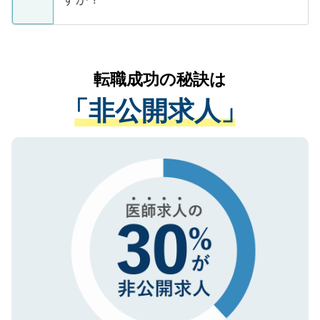
支援を目的に使用いたします。お預かりし
ているすべての個人データはご本人の許可
お気軽にご相談ください。先生専任のキャ
なく、医療機関側に開示したり、第三者に
リアパートナーが将来のご希望などをおう
提供することは一切ありません。また弊社
かがいして、現在の医療機関の状況や紹介
転職成功の秘訣は
は、個人情報の取り扱いについての厳密な
経験をまじえながら、適切なアドバイスを
管理基準を満たした事業者のみに付与され
「非公開求人」
させていただきます。すぐにご転職をされ
る、プライバシーマークを取得済みです。
ない方には、長期的なサポートが可能です
ご登録いただいた個人情報は、SSL（デー
ので、まずはご登録ください。
タ暗号化）によって保護されていますの
で、機密保持に関してもご安心ください。