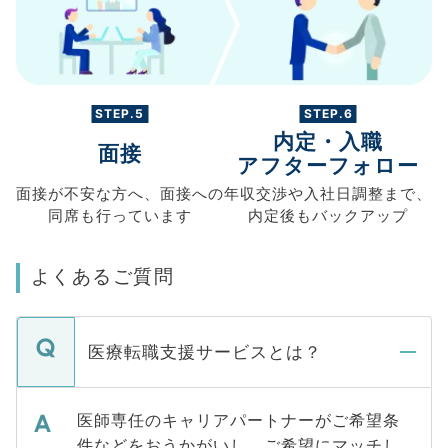
STEP.5
STEP.6
内定・入職
面接
アフターフォロー
面接が不安な方へ、
面接への
年収交渉や
入社日調整まで、
同席も
行っています
内定後もバックアップ
よくあるご質問
医療転職支援サービスとは？
医師専任のキャリアパートナーがご希望条
件などをおうかがいし、ご希望にマッチし