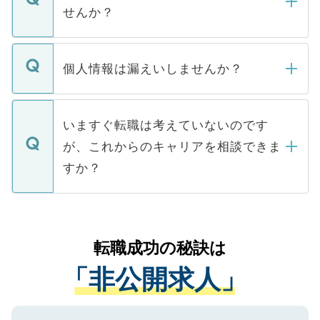
い。
けない「非公開求人」です。非公開求人は
せんか？
下記の理由によって、一般には公開してい
ません。
転職・入職を強要することは一切ありませ
ん。また、仮に応募先から内定をいただい
個人情報は漏えいしませんか？
■応募殺到を避けるため 人気のある医療機
たとしても、ご本人が納得しない限り、内
関を公にしてしまうと、応募が殺到する場
定を承諾する必要はありません。内定先へ
個人情報が漏えいすることはありませんの
合があります。 選考を効率よく行うため
の辞退の連絡はキャリアパートナーが行い
で、ご安心ください。当サイトからの登録
いますぐ転職は考えていないのです
に、医療機関が求める条件に合った人材の
ますので、ご安心ください。
などで収集したご登録者様の個人情報は、
が、これからのキャリアを相談できま
みを人材紹介会社に依頼するケースが増え
ご本人のキャリアアップおよび転職活動の
ています。
すか？
支援を目的に使用いたします。お預かりし
ているすべての個人データはご本人の許可
お気軽にご相談ください。先生専任のキャ
なく、医療機関側に開示したり、第三者に
リアパートナーが将来のご希望などをおう
提供することは一切ありません。また弊社
かがいして、現在の医療機関の状況や紹介
転職成功の秘訣は
は、個人情報の取り扱いについての厳密な
経験をまじえながら、適切なアドバイスを
管理基準を満たした事業者のみに付与され
「非公開求人」
させていただきます。すぐにご転職をされ
る、プライバシーマークを取得済みです。
ない方には、長期的なサポートが可能です
ご登録いただいた個人情報は、SSL（デー
ので、まずはご登録ください。
タ暗号化）によって保護されていますの