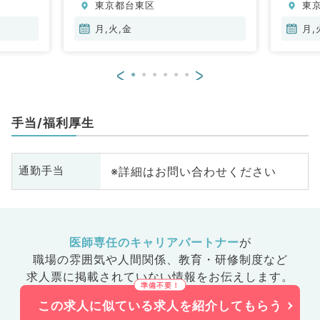
東京都台東区
東
科
内科、血液内科、膠原病科
内
月,火,金
月,
<
>
手当/福利厚生
※詳細はお問い合わせください
通勤手当
医師専任のキャリアパートナー
が
職場の雰囲気や人間関係、
教育・研修制度など
求人票に掲載されていない情報をお伝えします。
この求人に似ている求人を紹介してもらう