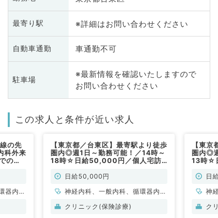
※詳細はお問い合わせください
最寄り駅
車通勤不可
自動車通勤
※最新情報を確認いたしますので
駐車場
お問い合わせください
この求人と条件が近い求人
沿線の先
【東京都／台東区】最寄駅より徒歩
【東京
内科外来
圏内◎週1日～勤務可能！／14時～
圏内◎
までの期
18時☆日給50,000円／個人宅訪
13時☆
Mの募集
問診療のお仕事です（内科系／非常
問診療
勤）
勤）
日給50,000円
日給
環器内
神経内科、一般内科、循環器内
神
内科、内
科、呼吸器内科、消化器内科、内
科
クリニック(保険診療)
ク
科、老年
分泌・代謝内科、腎臓内科、老年
分