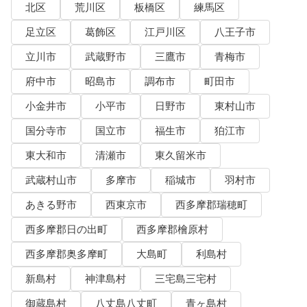
北区
荒川区
板橋区
練馬区
足立区
葛飾区
江戸川区
八王子市
立川市
武蔵野市
三鷹市
青梅市
府中市
昭島市
調布市
町田市
小金井市
小平市
日野市
東村山市
国分寺市
国立市
福生市
狛江市
東大和市
清瀬市
東久留米市
武蔵村山市
多摩市
稲城市
羽村市
あきる野市
西東京市
西多摩郡瑞穂町
西多摩郡日の出町
西多摩郡檜原村
西多摩郡奥多摩町
大島町
利島村
新島村
神津島村
三宅島三宅村
御蔵島村
八丈島八丈町
青ヶ島村