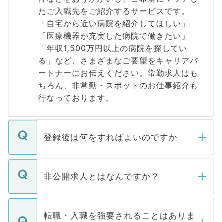
たご入職先をご紹介するサービスです。
「自宅から近い病院を紹介してほしい」
「医療機器が充実した病院で働きたい」
「年収1,500万円以上の病院を探してい
る」など、さまざまなご要望をキャリアパ
ートナーにお伝えください。常勤求人はも
ちろん、非常勤・スポットのお仕事紹介も
行なっております。
登録後は何をすればよいのですか
ご登録いただきましたら、弊社担当者がご
登録内容を確認し、その後メールもしくは
非公開求人とはなんですか？
お電話にて次のステップのご案内をいたし
ます。通常、5営業日以内にはご連絡をせて
マイナビDOCTORで取り扱っている求人の
いただきますので、しばらくお待ちくださ
うち約3割は、Webサイトからご覧いただ
転職・入職を強要されることはありま