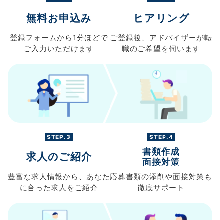
無料お申込み
ヒアリング
登録フォームから
1分ほどで
ご登録後、
アドバイザーが転
ご入力
いただけます
職の
ご希望を伺います
STEP.3
STEP.4
書類作成
求人のご紹介
面接対策
豊富な求人情報から、
あなた
応募書類の
添削や面接対策も
に合った求人を
ご紹介
徹底サポート