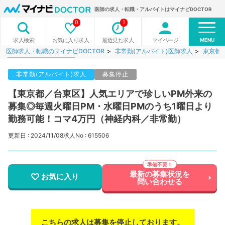
医師の求人・転職・アルバイトはマイナビDOCTOR
0
1
MENU
お気に入り求人
最近見た求人
マイページ
求人検索
医師求人・転職のマイナビDOCTOR
非常勤(アルバイト)医師求人
東京都
非常勤(アルバイト)求人
募集停止
【東京都／台東区】人気エリアで珍しいPM外来の
募集◎毎週火曜日PM・水曜日PMのうち1曜日より
勤務可能！コマ4万円（神経内科／非常勤）
更新日 : 2024/11/08
求人No : 615506
最新の募集状況を
お気に入り
問い合わせる
こちらの求人は募集を停止しております。