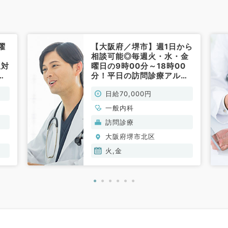
曜
【大阪府／堺市】週1日から
回
相談可能◎毎週火・水・金
急対
曜日の9時00分～18時00
一
分！平日の訪問診療アルバ
イト♪時給10,000円の勤務
日給70,000円
です◎（一般内科／非常
勤）
一般内科
訪問診療
大阪府堺市北区
火,金