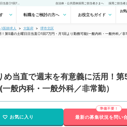
【大阪府／堺市】ゆったりめ当直で週末を有意義に活用！第5週の土曜日日当直◎1回7万円・月1回より勤務可能(一般内科・一般外科／非常勤）非常勤(アルバイト)の求人｜医師の求人・転職・アルバイトは【マイナビDOCTOR】
自治体・公共団体採用ご担当者さまへ
採用ご担当者
お気
す
転職をご検討の方へ
お役立ちガイド
ト)医師求人
大阪府
堺市北区
！第5週の土曜日日当直◎1回7万円・月1回より勤務可能(一般内科・一般外科／非
りめ当直で週末を有意義に活用！第5
(一般内科・一般外科／非常勤）
お気に入り
最新の募集状況を問い