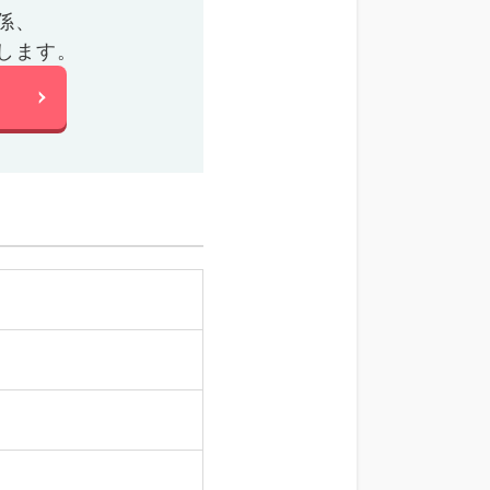
係、
します。