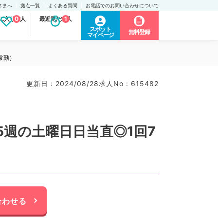
さまへ
拠点一覧
よくある質問
お電話でのお問い合わせについて
に入り求人
0
最近見た求人
1
スポット
無料登録
マイページ
常勤）
更新日 : 2024/08/28
求人No : 615482
週の土曜日日当直◎1回7
合わせる