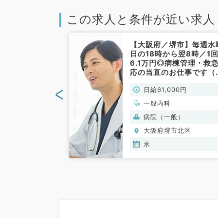
この求人と条件が近い求人
堺市】◆毎週月
【大阪府／堺市】毎週水
9時半／夕診1コ
日の18時から翌8時／1
人気のクリニッ
6.1万円◎病棟管理・救
お仕事です
応の当直のお仕事です（
、循環器内科／
般内科／非常勤）
<
00円
日給61,000円
、循環器内科
一般内科
(保険診療)
病院（一般）
市北区
大阪府堺市北区
水