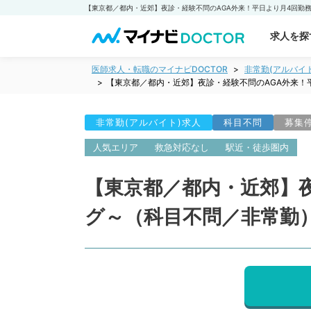
求人を探
医師求人・転職のマイナビDOCTOR
非常勤(アルバイ
【東京都／都内・近郊】夜診・経験不問のAGA外来！
非常勤(アルバイト)求人
科目不問
募集
人気エリア
救急対応なし
駅近・徒歩圏内
【東京都／都内・近郊】
グ～（科目不問／非常勤