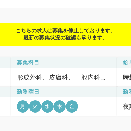
こちらの求人は募集を停止しております。
最新の募集状況の確認も承ります。
募集科目
給
形成外科、皮膚科、一般内科、
時
外科系全般、一般外科、美容皮
勤務曜日
勤
膚科、科目不問
夜診
月
火
水
木
金