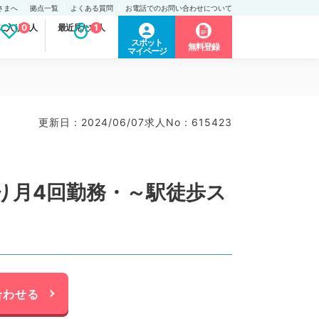
さまへ
拠点一覧
よくある質問
お電話でのお問い合わせについて
に入り求人
0
最近見た求人
1
スポット
無料登録
マイページ
更新日 : 2024/06/07
求人No : 615423
り月4回勤務・～駅徒歩ス
合わせる