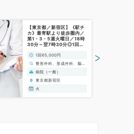
【東京都／新宿区】《駅チ
カ》最寄駅より徒歩圏内／
第1・3・5週火曜日／18時
30分～翌7時30分◎1回
65,000円◎／病棟管理・
>
1回65,000円
救急対応（外科系／非常
勤）
整形外科、形成外科、脳神
経外科、呼吸器外科、心臓
病院（一般）
血管外科、泌尿器科、外科
東京都新宿区
系全般、一般外科、消化器
外科、乳腺外科、大腸・肛
火
門外科