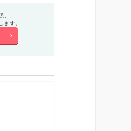
係、
します。