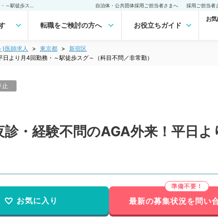
【東京都／都内・近郊】夜診・経験不問のAGA外来！平日より月4回勤務・～駅徒歩スグ～（科目不問／非常勤）非常勤(アルバイト)の求人｜医師の求人・転職・アルバイトは【マイナビDOCTOR】
自治体・公共団体採用ご担当者さまへ
採用ご担当者
お気
す
転職をご検討の方へ
お役立ちガイド
ト)医師求人
東京都
新宿区
平日より月4回勤務・～駅徒歩スグ～（科目不問／非常勤）
停止
夜診・経験不問のAGA外来！平日よ
）
お気に入り
最新の募集状況を問い