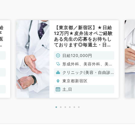
給
【東京都／新宿区】★日給
平
12万円★皮弁法オペご経験
医
ある先生の応募をお待ちし
成
ております◎毎週土・日曜
の募集◇アクセス抜群のク
日給120,000円
リニック◇（美容皮膚科・
形成外科／非常勤）
形成外科、美容外科、美容
皮膚科
クリニック(美容・自由診
療）
東京都新宿区
土,日