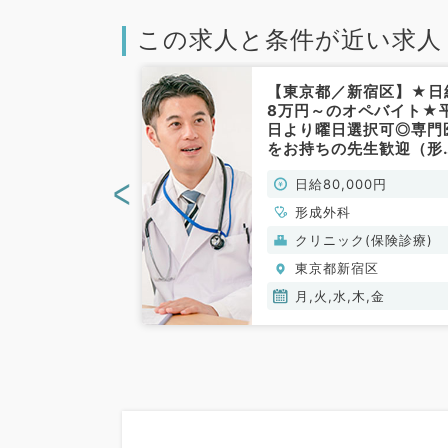
この求人と条件が近い求人
新宿区】問診メ
【東京都／新宿区】★日
クリニックでの
8万円～のオペバイト★
.1万円と高給与
日より曜日選択可◎専門
曜日のうち週1
をお持ちの先生歓迎（形
可能／2022
外科／非常勤）
<
00円
日給80,000円
院予定（科目不
）
、神経科、小児
形成外科
外科、形成外科、
(保険診療)
クリニック(保険診療)
、脳神経外科、呼
宿区
東京都新宿区
、心臓血管外科、
、皮膚科、泌尿器
木,金,土,日
月,火,水,木,金
人科、産科、婦人
、耳鼻咽喉科、気
、放射線科、リハ
ション科、麻酔
ンクリニック、人
、緩和ケア科、一
呼吸器内科、消化