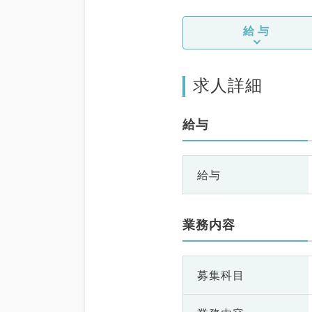
内分泌・代謝内
内科、老年内科、
給与
般、一般外科、消
、乳腺外科、総合
美容皮膚科、健
ドック、救急科・
求人詳細
病理科、膠原病
ーツ整形外科、大
外科、脊髄・脊椎
給与
給与
業務内容
募集科目