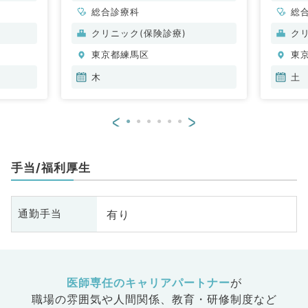
総合診療科
総
クリニック(保険診療)
ク
東京都練馬区
東
木
土
<
>
手当/福利厚生
有り
通勤手当
医師専任のキャリアパートナー
が
職場の雰囲気や人間関係、
教育・研修制度など