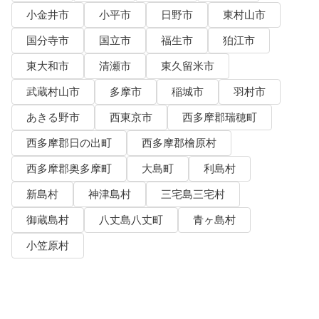
小金井市
小平市
日野市
東村山市
国分寺市
国立市
福生市
狛江市
東大和市
清瀬市
東久留米市
武蔵村山市
多摩市
稲城市
羽村市
あきる野市
西東京市
西多摩郡瑞穂町
西多摩郡日の出町
西多摩郡檜原村
西多摩郡奥多摩町
大島町
利島村
新島村
神津島村
三宅島三宅村
御蔵島村
八丈島八丈町
青ヶ島村
小笠原村