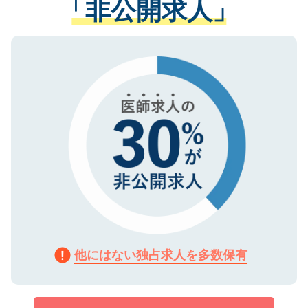
「非公開求人」
させていただきます。すぐにご転職をされ
る、プライバシーマークを取得済みです。
ない方には、長期的なサポートが可能です
ご登録いただいた個人情報は、SSL（デー
ので、まずはご登録ください。
タ暗号化）によって保護されていますの
で、機密保持に関してもご安心ください。
他にはない独占求人を多数保有