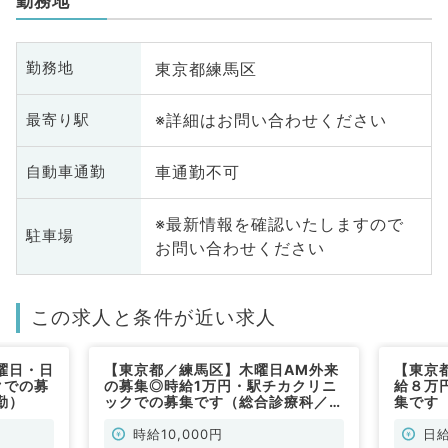
勤務地
東京都練馬区
勤務地
※詳細はお問い合わせください
最寄り駅
車通勤不可
自動車通勤
※最新情報を確認いたしますので
駐車場
お問い合わせください
この求人と条件が近い求人
曜日・日
【東京都／練馬区】木曜日AM外来
【東京
クでの募
の募集◎時給1万円・駅チカクリニ
給８万
勤）
ックでの募集です（総合診療科／非
集です
常勤）
時給10,000円
日給