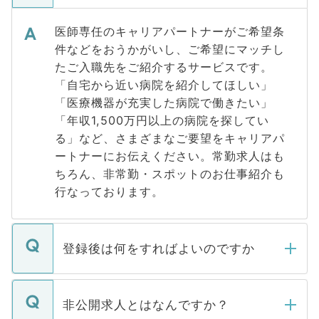
医師専任のキャリアパートナーがご希望条
件などをおうかがいし、ご希望にマッチし
たご入職先をご紹介するサービスです。
「自宅から近い病院を紹介してほしい」
「医療機器が充実した病院で働きたい」
「年収1,500万円以上の病院を探してい
る」など、さまざまなご要望をキャリアパ
ートナーにお伝えください。常勤求人はも
ちろん、非常勤・スポットのお仕事紹介も
行なっております。
登録後は何をすればよいのですか
ご登録いただきましたら、弊社担当者がご
登録内容を確認し、その後メールもしくは
非公開求人とはなんですか？
お電話にて次のステップのご案内をいたし