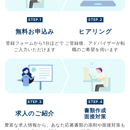
STEP.1
STEP.2
無料お申込み
ヒアリング
登録フォームから
1分ほどで
ご登録後、
アドバイザーが転
ご入力
いただけます
職の
ご希望を伺います
STEP.3
STEP.4
書類作成
求人のご紹介
面接対策
豊富な求人情報から、
あなた
応募書類の
添削や面接対策も