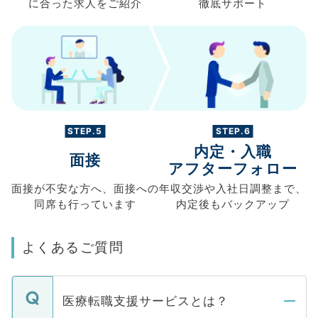
に合った求人を
ご紹介
徹底サポート
STEP.5
STEP.6
内定・入職
面接
アフターフォロー
面接が不安な方へ、
面接への
年収交渉や
入社日調整まで、
同席も
行っています
内定後もバックアップ
よくあるご質問
医療転職支援サービスとは？