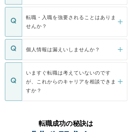
ます。通常、5営業日以内にはご連絡をせて
マイナビDOCTORで取り扱っている求人の
いただきますので、しばらくお待ちくださ
うち約3割は、Webサイトからご覧いただ
転職・入職を強要されることはありま
い。
けない「非公開求人」です。非公開求人は
せんか？
下記の理由によって、一般には公開してい
ません。
転職・入職を強要することは一切ありませ
ん。また、仮に応募先から内定をいただい
個人情報は漏えいしませんか？
■応募殺到を避けるため 人気のある医療機
たとしても、ご本人が納得しない限り、内
関を公にしてしまうと、応募が殺到する場
定を承諾する必要はありません。内定先へ
個人情報が漏えいすることはありませんの
合があります。 選考を効率よく行うため
の辞退の連絡はキャリアパートナーが行い
で、ご安心ください。当サイトからの登録
いますぐ転職は考えていないのです
に、医療機関が求める条件に合った人材の
ますので、ご安心ください。
などで収集したご登録者様の個人情報は、
が、これからのキャリアを相談できま
みを人材紹介会社に依頼するケースが増え
ご本人のキャリアアップおよび転職活動の
ています。
すか？
支援を目的に使用いたします。お預かりし
ているすべての個人データはご本人の許可
お気軽にご相談ください。先生専任のキャ
なく、医療機関側に開示したり、第三者に
リアパートナーが将来のご希望などをおう
提供することは一切ありません。また弊社
かがいして、現在の医療機関の状況や紹介
転職成功の秘訣は
は、個人情報の取り扱いについての厳密な
経験をまじえながら、適切なアドバイスを
管理基準を満たした事業者のみに付与され