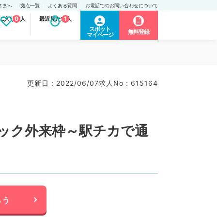
さまへ
拠点一覧
よくある質問
お電話でのお問い合わせについて
に入り求人
0
最近見た求人
1
スポット
無料登録
マイページ
更新日 : 2022/06/07
求人No : 615164
ニック外来枠～駅チカで通
らう