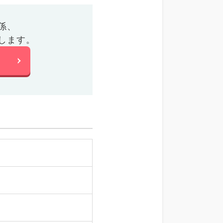
係、
します。