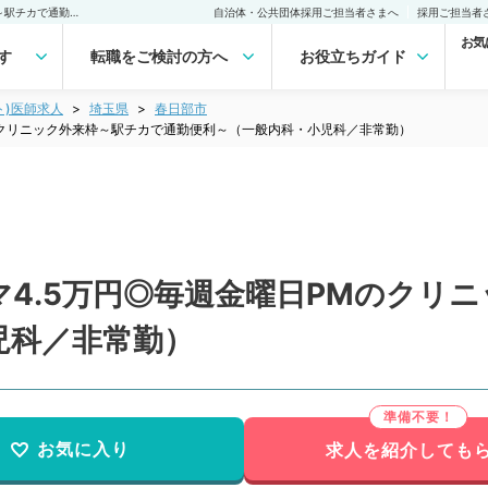
【埼玉県／春日部市】コマ4.5万円◎毎週金曜日PMのクリニック外来枠～駅チカで通勤便利～（一般内科・小児科／非常勤）非常勤(アルバイト)の求人｜医師の求人・転職・アルバイトは【マイナビDOCTOR】
自治体・公共団体採用ご担当者さまへ
採用ご担当者
お気
す
転職をご検討の方へ
お役立ちガイド
ト)医師求人
埼玉県
春日部市
のクリニック外来枠～駅チカで通勤便利～（一般内科・小児科／非常勤）
4.5万円◎毎週金曜日PMのクリ
児科／非常勤）
お気に入り
求人を紹介しても