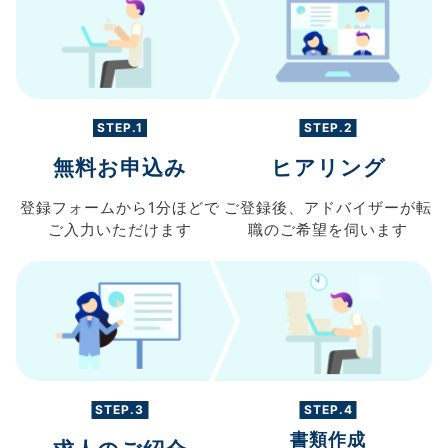
STEP.1
STEP.2
無料お申込み
ヒアリング
登録フォームから
1分ほどで
ご登録後、
アドバイザーが転
ご入力
いただけます
職の
ご希望を伺います
STEP.3
STEP.4
書類作成