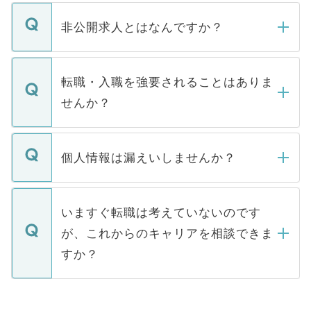
ご登録いただきましたら、弊社担当者がご
登録内容を確認し、その後メールもしくは
非公開求人とはなんですか？
お電話にて次のステップのご案内をいたし
ます。通常、5営業日以内にはご連絡をせて
マイナビDOCTORで取り扱っている求人の
いただきますので、しばらくお待ちくださ
うち約3割は、Webサイトからご覧いただ
転職・入職を強要されることはありま
い。
けない「非公開求人」です。非公開求人は
せんか？
下記の理由によって、一般には公開してい
ません。
転職・入職を強要することは一切ありませ
ん。また、仮に応募先から内定をいただい
個人情報は漏えいしませんか？
■応募殺到を避けるため 人気のある医療機
たとしても、ご本人が納得しない限り、内
関を公にしてしまうと、応募が殺到する場
定を承諾する必要はありません。内定先へ
個人情報が漏えいすることはありませんの
合があります。 選考を効率よく行うため
の辞退の連絡はキャリアパートナーが行い
で、ご安心ください。当サイトからの登録
いますぐ転職は考えていないのです
に、医療機関が求める条件に合った人材の
ますので、ご安心ください。
などで収集したご登録者様の個人情報は、
が、これからのキャリアを相談できま
みを人材紹介会社に依頼するケースが増え
ご本人のキャリアアップおよび転職活動の
ています。
すか？
支援を目的に使用いたします。お預かりし
ているすべての個人データはご本人の許可
お気軽にご相談ください。先生専任のキャ
なく、医療機関側に開示したり、第三者に
リアパートナーが将来のご希望などをおう