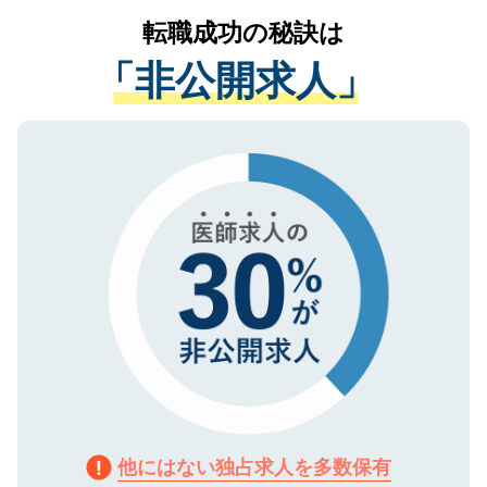
提供することは一切ありません。また弊社
かがいして、現在の医療機関の状況や紹介
転職成功の秘訣は
は、個人情報の取り扱いについての厳密な
経験をまじえながら、適切なアドバイスを
管理基準を満たした事業者のみに付与され
「非公開求人」
させていただきます。すぐにご転職をされ
る、プライバシーマークを取得済みです。
ない方には、長期的なサポートが可能です
ご登録いただいた個人情報は、SSL（デー
ので、まずはご登録ください。
タ暗号化）によって保護されていますの
で、機密保持に関してもご安心ください。
他にはない独占求人を多数保有