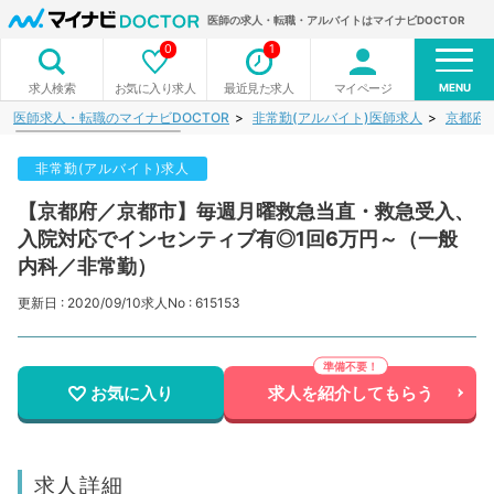
医師の求人・転職・アルバイトはマイナビDOCTOR
0
1
MENU
お気に入り求人
最近見た求人
マイページ
求人検索
医師求人・転職のマイナビDOCTOR
非常勤(アルバイト)医師求人
京都府
非常勤(アルバイト)求人
【京都府／京都市】毎週月曜救急当直・救急受入、
入院対応でインセンティブ有◎1回6万円～（一般
内科／非常勤）
更新日 : 2020/09/10
求人No : 615153
お気に入り
求人を紹介してもらう
求人詳細