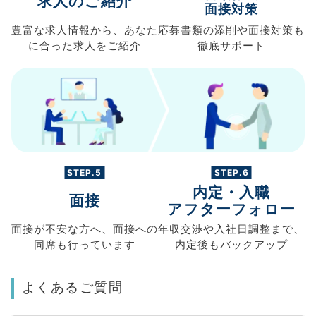
求人のご紹介
面接対策
豊富な求人情報から、
あなた
応募書類の
添削や面接対策も
に合った求人を
ご紹介
徹底サポート
STEP.5
STEP.6
内定・入職
面接
アフターフォロー
面接が不安な方へ、
面接への
年収交渉や
入社日調整まで、
同席も
行っています
内定後もバックアップ
よくあるご質問