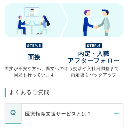
STEP.5
STEP.6
内定・入職
面接
アフターフォロー
面接が不安な方へ、
面接への
年収交渉や
入社日調整まで、
同席も
行っています
内定後もバックアップ
よくあるご質問
医療転職支援サービスとは？