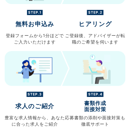
STEP.1
STEP.2
無料お申込み
ヒアリング
登録フォームから
1分ほどで
ご登録後、
アドバイザーが転
ご入力
いただけます
職の
ご希望を伺います
STEP.3
STEP.4
書類作成
求人のご紹介
面接対策
豊富な求人情報から、
あなた
応募書類の
添削や面接対策も
に合った求人を
ご紹介
徹底サポート