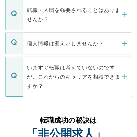
マイナビDOCTORで取り扱っている求人の
いただきますので、しばらくお待ちくださ
うち約3割は、Webサイトからご覧いただ
転職・入職を強要されることはありま
い。
けない「非公開求人」です。非公開求人は
せんか？
下記の理由によって、一般には公開してい
ません。
転職・入職を強要することは一切ありませ
ん。また、仮に応募先から内定をいただい
個人情報は漏えいしませんか？
■応募殺到を避けるため 人気のある医療機
たとしても、ご本人が納得しない限り、内
関を公にしてしまうと、応募が殺到する場
定を承諾する必要はありません。内定先へ
個人情報が漏えいすることはありませんの
合があります。 選考を効率よく行うため
の辞退の連絡はキャリアパートナーが行い
で、ご安心ください。当サイトからの登録
いますぐ転職は考えていないのです
に、医療機関が求める条件に合った人材の
ますので、ご安心ください。
などで収集したご登録者様の個人情報は、
が、これからのキャリアを相談できま
みを人材紹介会社に依頼するケースが増え
ご本人のキャリアアップおよび転職活動の
ています。
すか？
支援を目的に使用いたします。お預かりし
ているすべての個人データはご本人の許可
お気軽にご相談ください。先生専任のキャ
なく、医療機関側に開示したり、第三者に
リアパートナーが将来のご希望などをおう
提供することは一切ありません。また弊社
かがいして、現在の医療機関の状況や紹介
転職成功の秘訣は
は、個人情報の取り扱いについての厳密な
経験をまじえながら、適切なアドバイスを
管理基準を満たした事業者のみに付与され
「非公開求人」
させていただきます。すぐにご転職をされ
る、プライバシーマークを取得済みです。