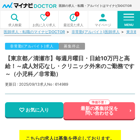
医師の求人・転職・アルバイトはマイナビDOCTOR
0
1
MENU
お気に入り求人
最近見た求人
マイページ
求人検索
医師求人・転職のマイナビDOCTOR
非常勤(アルバイト)医師求人
東京都
非常勤(アルバイト)求人
募集停止
【東京都／清瀬市】毎週月曜日・日給10万円と高
給！～成人対応なし・クリニック外来のご勤務です
～（小児科／非常勤）
更新日 : 2025/09/13
求人No : 614989
最新の募集状況を
お気に入り
問い合わせる
こちらの求人は募集を停止しております。