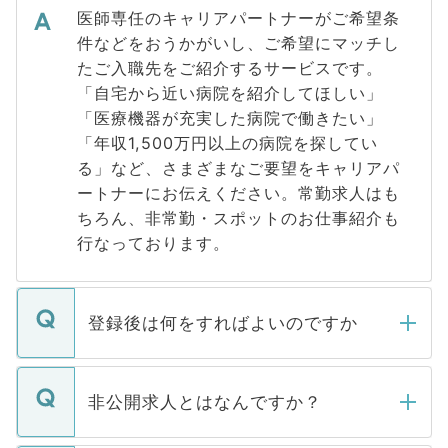
医師専任のキャリアパートナーがご希望条
件などをおうかがいし、ご希望にマッチし
たご入職先をご紹介するサービスです。
「自宅から近い病院を紹介してほしい」
「医療機器が充実した病院で働きたい」
「年収1,500万円以上の病院を探してい
る」など、さまざまなご要望をキャリアパ
ートナーにお伝えください。常勤求人はも
ちろん、非常勤・スポットのお仕事紹介も
行なっております。
登録後は何をすればよいのですか
ご登録いただきましたら、弊社担当者がご
登録内容を確認し、その後メールもしくは
非公開求人とはなんですか？
お電話にて次のステップのご案内をいたし
ます。通常、5営業日以内にはご連絡をせて