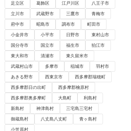
足立区
葛飾区
江戸川区
八王子市
立川市
武蔵野市
三鷹市
青梅市
府中市
昭島市
調布市
町田市
小金井市
小平市
日野市
東村山市
国分寺市
国立市
福生市
狛江市
東大和市
清瀬市
東久留米市
武蔵村山市
多摩市
稲城市
羽村市
あきる野市
西東京市
西多摩郡瑞穂町
西多摩郡日の出町
西多摩郡檜原村
西多摩郡奥多摩町
大島町
利島村
新島村
神津島村
三宅島三宅村
御蔵島村
八丈島八丈町
青ヶ島村
小笠原村