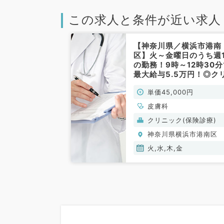
この求人と条件が近い求人
【神奈川県／横浜市港南
区】火～金曜日のうち週
の勤務！9時～12時30
最大給与5.5万円！◎ク
ニックにて皮膚科外来の
単価45,000円
仕事です（皮膚科／非常
勤）
皮膚科
クリニック(保険診療)
神奈川県横浜市港南区
火,水,木,金