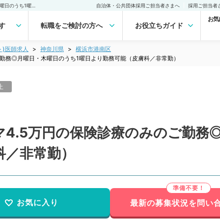
【神奈川県／横浜市】コマ4.5万円の保険診療のみのご勤務◎月曜日・木曜日のうち1曜日より勤務可能（皮膚科／非常勤）非常勤(アルバイト)の求人｜医師の求人・転職・アルバイトは【マイナビDOCTOR】
自治体・公共団体採用ご担当者さまへ
採用ご担当者
お気
す
転職をご検討の方へ
お役立ちガイド
ト)医師求人
神奈川県
横浜市港南区
ご勤務◎月曜日・木曜日のうち1曜日より勤務可能（皮膚科／非常勤）
止
4.5万円の保険診療のみのご勤務
科／非常勤）
お気に入り
最新の募集状況を問い