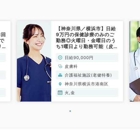
【神奈川県／横浜市】日給
1回
9万円の保健診療のみのご
分で
勤務◎火曜日・金曜日のう
リ
ち1曜日より勤務可能（皮膚
お
科／非常勤）
日給90,000円
皮膚科
介護福祉施設(老健特養)
神奈川県横浜市港南区
火,金