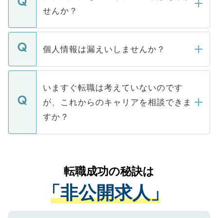
い。
けない「非公開求人」です。非公開求人は
せんか？
下記の理由によって、一般には公開してい
ません。
転職・入職を強要することは一切ありませ
ん。また、仮に応募先から内定をいただい
個人情報は漏えいしませんか？
■応募殺到を避けるため 人気のある医療機
たとしても、ご本人が納得しない限り、内
関を公にしてしまうと、応募が殺到する場
定を承諾する必要はありません。内定先へ
個人情報が漏えいすることはありませんの
合があります。 選考を効率よく行うため
の辞退の連絡はキャリアパートナーが行い
で、ご安心ください。当サイトからの登録
いますぐ転職は考えていないのです
に、医療機関が求める条件に合った人材の
ますので、ご安心ください。
などで収集したご登録者様の個人情報は、
が、これからのキャリアを相談できま
みを人材紹介会社に依頼するケースが増え
ご本人のキャリアアップおよび転職活動の
ています。
すか？
支援を目的に使用いたします。お預かりし
ているすべての個人データはご本人の許可
お気軽にご相談ください。先生専任のキャ
なく、医療機関側に開示したり、第三者に
リアパートナーが将来のご希望などをおう
提供することは一切ありません。また弊社
かがいして、現在の医療機関の状況や紹介
転職成功の秘訣は
は、個人情報の取り扱いについての厳密な
経験をまじえながら、適切なアドバイスを
管理基準を満たした事業者のみに付与され
「非公開求人」
させていただきます。すぐにご転職をされ
る、プライバシーマークを取得済みです。
ない方には、長期的なサポートが可能です
ご登録いただいた個人情報は、SSL（デー
ので、まずはご登録ください。