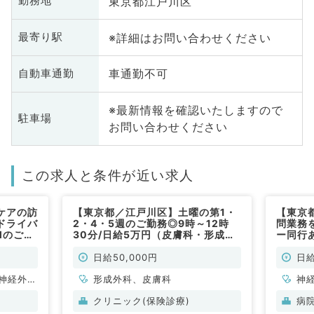
東京都江戸川区
勤務地
※詳細はお問い合わせください
最寄り駅
車通勤不可
自動車通勤
※最新情報を確認いたしますので
駐車場
お問い合わせください
この求人と条件が近い求人
ケアの訪
【東京都／江戸川区】土曜の第1・
【東京
ドライバ
2・4・5週のご勤務◎9時～12時
問業務
Mのご勤
30分/日給5万円（皮膚科・形成外
ー同行
勤）
科／非常勤）
給9万
勤）
日給50,000円
日給
神経外
形成外科、皮膚科
神
管外科、
科
クリニック(保険診療)
病
呼吸器内
臓