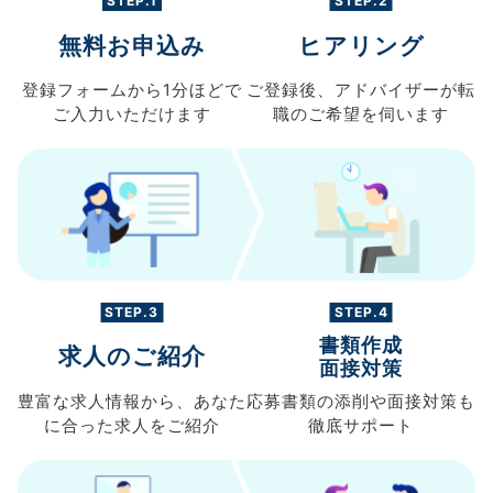
STEP.1
STEP.2
無料お申込み
ヒアリング
登録フォームから
1分ほどで
ご登録後、
アドバイザーが転
ご入力
いただけます
職の
ご希望を伺います
STEP.3
STEP.4
書類作成
求人のご紹介
面接対策
豊富な求人情報から、
あなた
応募書類の
添削や面接対策も
に合った求人を
ご紹介
徹底サポート