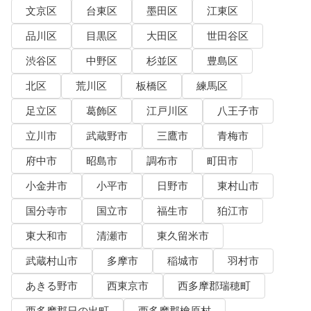
文京区
台東区
墨田区
江東区
品川区
目黒区
大田区
世田谷区
渋谷区
中野区
杉並区
豊島区
北区
荒川区
板橋区
練馬区
足立区
葛飾区
江戸川区
八王子市
立川市
武蔵野市
三鷹市
青梅市
府中市
昭島市
調布市
町田市
小金井市
小平市
日野市
東村山市
国分寺市
国立市
福生市
狛江市
東大和市
清瀬市
東久留米市
武蔵村山市
多摩市
稲城市
羽村市
あきる野市
西東京市
西多摩郡瑞穂町