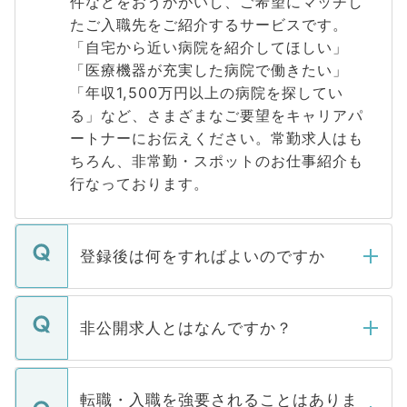
件などをおうかがいし、ご希望にマッチし
たご入職先をご紹介するサービスです。
「自宅から近い病院を紹介してほしい」
「医療機器が充実した病院で働きたい」
「年収1,500万円以上の病院を探してい
る」など、さまざまなご要望をキャリアパ
ートナーにお伝えください。常勤求人はも
ちろん、非常勤・スポットのお仕事紹介も
行なっております。
登録後は何をすればよいのですか
ご登録いただきましたら、弊社担当者がご
登録内容を確認し、その後メールもしくは
非公開求人とはなんですか？
お電話にて次のステップのご案内をいたし
ます。通常、5営業日以内にはご連絡をせて
マイナビDOCTORで取り扱っている求人の
いただきますので、しばらくお待ちくださ
うち約3割は、Webサイトからご覧いただ
転職・入職を強要されることはありま