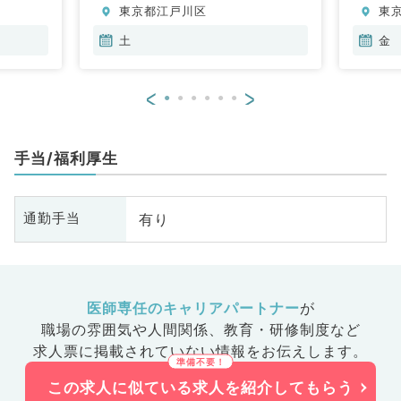
東京都江戸川区
東
・代謝内
ペ
、血液内
一
土
金
科、消化
科
科
<
>
科
器
基
手当/福利厚生
有り
通勤手当
医師専任のキャリアパートナー
が
職場の雰囲気や人間関係、
教育・研修制度など
求人票に掲載されていない情報をお伝えします。
この求人に似ている求人を紹介してもらう