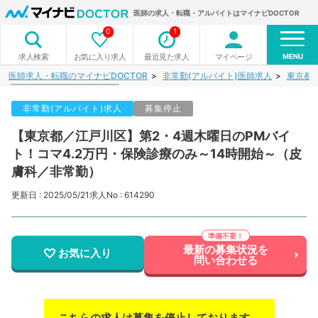
医師の求人・転職・アルバイトはマイナビDOCTOR
0
1
MENU
お気に入り求人
最近見た求人
マイページ
求人検索
医師求人・転職のマイナビDOCTOR
非常勤(アルバイト)医師求人
東京都
非常勤(アルバイト)求人
募集停止
【東京都／江戸川区】第2・4週木曜日のPMバイ
ト！コマ4.2万円・保険診療のみ～14時開始～（皮
膚科／非常勤）
更新日 : 2025/05/21
求人No : 614290
最新の募集状況を
お気に入り
問い合わせる
こちらの求人は募集を停止しております。