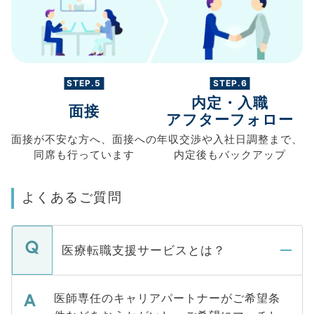
STEP.5
STEP.6
内定・入職
面接
アフターフォロー
面接が不安な方へ、
面接への
年収交渉や
入社日調整まで、
同席も
行っています
内定後もバックアップ
よくあるご質問
医療転職支援サービスとは？
医師専任のキャリアパートナーがご希望条