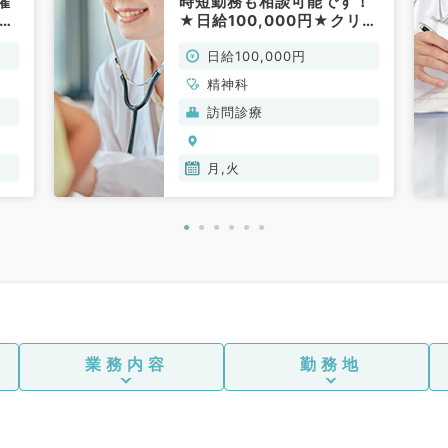
曜
時短勤務も相談可能です！
時給
★日給100,000円★クリニ
の
ックの訪問診療のお仕事で
日給100,000円
す！(精神科／非常勤)
精神科
訪問診療
月,火
業務内容
勤務地