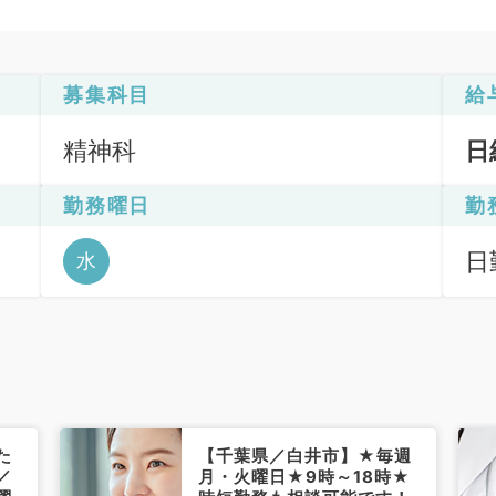
募集科目
給
精神科
日
勤務曜日
勤
日
水
6
た
【千葉県／白井市】★毎週
／
月・火曜日★9時～18時★