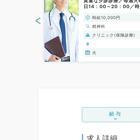
曜日PMのみ
貴重な夕診診療／毎週火
（精神科／非常
日14：00～20：00／
10,000円／専門医不問
<
00円
時給10,000円
クリニックでのお仕事で
す。（精神科・非常勤）
精神科
般）
クリニック(保険診療)
火
給与
求人詳細