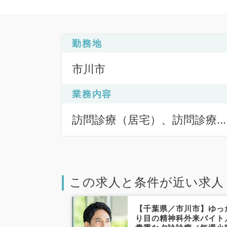
勤務地
市川市
業務内容
訪問診療（居宅）、訪問診療
（施設）
この求人と条件が近い求人
松戸市】コマ5
【千葉県／市川市】ゆっ
での訪問診療バ
り目の精神科外来バイト