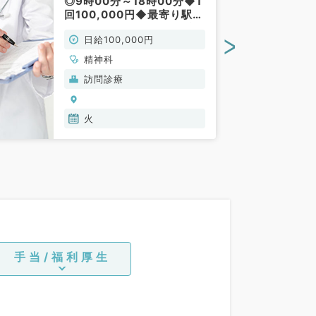
◎9時00分～18時00分◆1
回100,000円◆最寄り駅徒
歩圏内のクリニック（精神
>
日給100,000円
科／非常勤）
精神科
訪問診療
火
手当/福利厚生