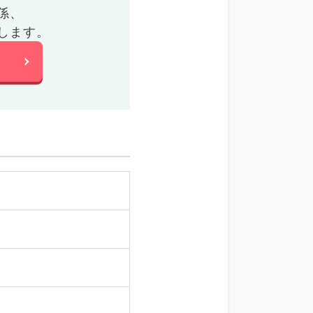
係、
します。