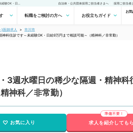
【千葉県／市川市】毎月1・3週水曜日の稀少な隔週・精神科往診です～未経験OK・日給9万円まで相談可能～（精神科／非常勤）非常勤(アルバイト)の求人｜医師の求人・転職・アルバイトは【マイナビDOCTOR】
自治体・公共団体採用ご担当者さまへ
採用ご担当者
お気
す
転職をご検討の方へ
お役立ちガイド
ト)医師求人
市川市
精神科往診です～未経験OK・日給9万円まで相談可能～（精神科／非常勤）
・3週水曜日の稀少な隔週・精神科
（精神科／非常勤）
お気に入り
求人を紹介しても