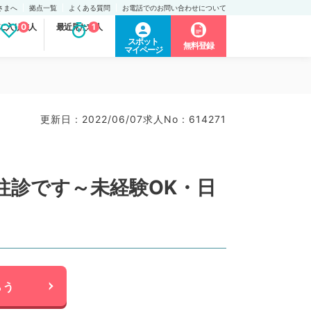
さまへ
拠点一覧
よくある質問
お電話でのお問い合わせについて
に入り求人
0
最近見た求人
1
スポット
無料登録
マイページ
更新日 : 2022/06/07
求人No : 614271
往診です～未経験OK・日
らう