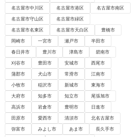
名古屋市中川区
名古屋市港区
名古屋市南区
名古屋市守山区
名古屋市緑区
名古屋市名東区
名古屋市天白区
豊橋市
岡崎市
一宮市
瀬戸市
半田市
春日井市
豊川市
津島市
碧南市
刈谷市
豊田市
安城市
西尾市
蒲郡市
犬山市
常滑市
江南市
小牧市
稲沢市
新城市
東海市
大府市
知多市
知立市
尾張旭市
高浜市
岩倉市
豊明市
日進市
田原市
愛西市
清須市
北名古屋市
弥富市
みよし市
あま市
長久手市