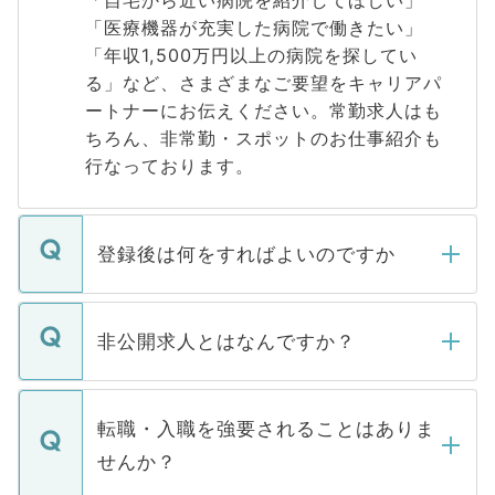
「自宅から近い病院を紹介してほしい」
「医療機器が充実した病院で働きたい」
「年収1,500万円以上の病院を探してい
る」など、さまざまなご要望をキャリアパ
ートナーにお伝えください。常勤求人はも
ちろん、非常勤・スポットのお仕事紹介も
行なっております。
登録後は何をすればよいのですか
ご登録いただきましたら、弊社担当者がご
登録内容を確認し、その後メールもしくは
非公開求人とはなんですか？
お電話にて次のステップのご案内をいたし
ます。通常、5営業日以内にはご連絡をせて
マイナビDOCTORで取り扱っている求人の
いただきますので、しばらくお待ちくださ
うち約3割は、Webサイトからご覧いただ
転職・入職を強要されることはありま
い。
けない「非公開求人」です。非公開求人は
せんか？
下記の理由によって、一般には公開してい