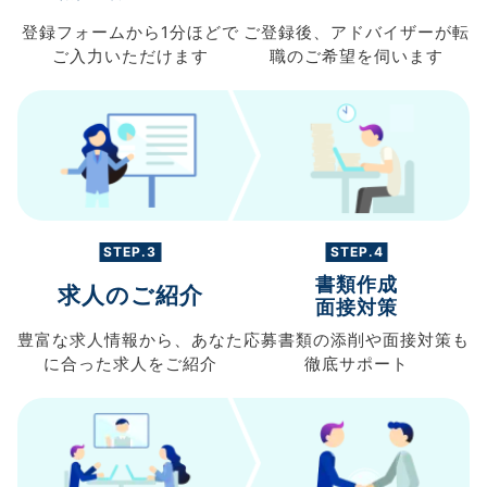
登録フォームから
1分ほどで
ご登録後、
アドバイザーが転
ご入力
いただけます
職の
ご希望を伺います
STEP.3
STEP.4
書類作成
求人のご紹介
面接対策
豊富な求人情報から、
あなた
応募書類の
添削や面接対策も
に合った求人を
ご紹介
徹底サポート