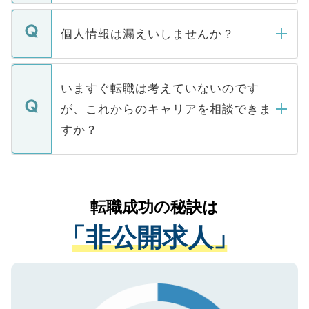
ません。
転職・入職を強要することは一切ありませ
ん。また、仮に応募先から内定をいただい
個人情報は漏えいしませんか？
■応募殺到を避けるため 人気のある医療機
たとしても、ご本人が納得しない限り、内
関を公にしてしまうと、応募が殺到する場
定を承諾する必要はありません。内定先へ
個人情報が漏えいすることはありませんの
合があります。 選考を効率よく行うため
の辞退の連絡はキャリアパートナーが行い
で、ご安心ください。当サイトからの登録
いますぐ転職は考えていないのです
に、医療機関が求める条件に合った人材の
ますので、ご安心ください。
などで収集したご登録者様の個人情報は、
が、これからのキャリアを相談できま
みを人材紹介会社に依頼するケースが増え
ご本人のキャリアアップおよび転職活動の
ています。
すか？
支援を目的に使用いたします。お預かりし
ているすべての個人データはご本人の許可
お気軽にご相談ください。先生専任のキャ
なく、医療機関側に開示したり、第三者に
リアパートナーが将来のご希望などをおう
提供することは一切ありません。また弊社
かがいして、現在の医療機関の状況や紹介
転職成功の秘訣は
は、個人情報の取り扱いについての厳密な
経験をまじえながら、適切なアドバイスを
管理基準を満たした事業者のみに付与され
「非公開求人」
させていただきます。すぐにご転職をされ
る、プライバシーマークを取得済みです。
ない方には、長期的なサポートが可能です
ご登録いただいた個人情報は、SSL（デー
ので、まずはご登録ください。
タ暗号化）によって保護されていますの
で、機密保持に関してもご安心ください。