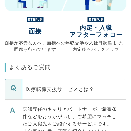
STEP.5
STEP.6
内定・入職
面接
アフターフォロー
面接が不安な方へ、
面接への
年収交渉や
入社日調整まで、
同席も
行っています
内定後もバックアップ
よくあるご質問
医療転職支援サービスとは？
医師専任のキャリアパートナーがご希望条
件などをおうかがいし、ご希望にマッチし
たご入職先をご紹介するサービスです。