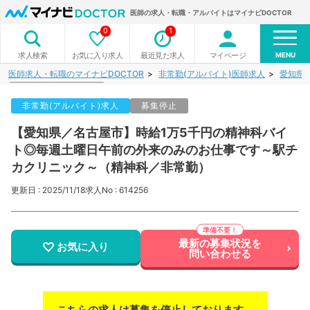
医師の求人・転職・アルバイトはマイナビDOCTOR
0
1
MENU
お気に入り求人
最近見た求人
マイページ
求人検索
医師求人・転職のマイナビDOCTOR
非常勤(アルバイト)医師求人
愛知県
非常勤(アルバイト)求人
募集停止
【愛知県／名古屋市】時給1万5千円の精神科バイ
ト◎毎週土曜日午前の外来のみのお仕事です～駅チ
カクリニック～（精神科／非常勤）
更新日 : 2025/11/18
求人No : 614256
最新の募集状況を
お気に入り
問い合わせる
こちらの求人は募集を停止しております。