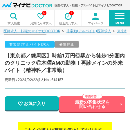
医師の求人・転職・アルバイトはマイナビDOCTOR
0
1
MENU
お気に入り求人
最近見た求人
マイページ
求人検索
医師求人・転職のマイナビDOCTOR
非常勤(アルバイト)医師求人
東京都
非常勤(アルバイト)求人
募集停止
【東京都／練馬区】時給1万円◎駅から徒歩1分圏内
のクリニック◎木曜AMの勤務！再診メインの外来
バイト（精神科／非常勤）
更新日 : 2024/02/22
求人No : 614157
最新の募集状況を
お気に入り
問い合わせる
こちらの求人は募集を停止しております。