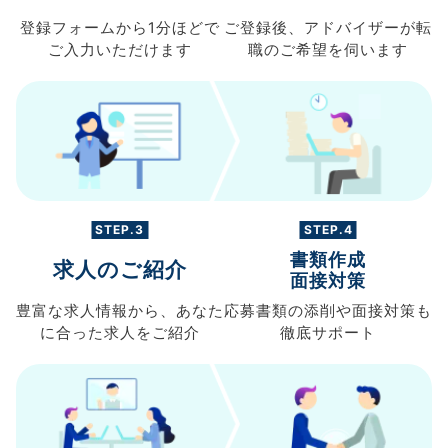
登録フォームから
1分ほどで
ご登録後、
アドバイザーが転
ご入力
いただけます
職の
ご希望を伺います
STEP.3
STEP.4
書類作成
求人のご紹介
面接対策
豊富な求人情報から、
あなた
応募書類の
添削や面接対策も
に合った求人を
ご紹介
徹底サポート