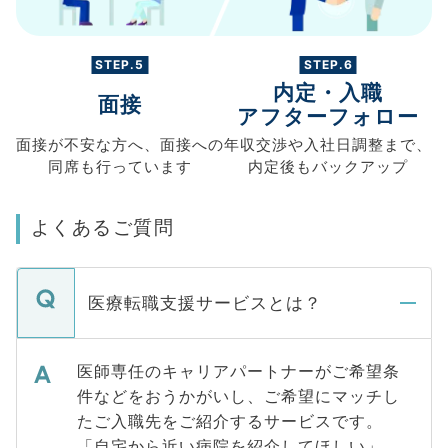
STEP.5
STEP.6
内定・入職
面接
アフターフォロー
面接が不安な方へ、
面接への
年収交渉や
入社日調整まで、
同席も
行っています
内定後もバックアップ
よくあるご質問
医療転職支援サービスとは？
医師専任のキャリアパートナーがご希望条
件などをおうかがいし、ご希望にマッチし
たご入職先をご紹介するサービスです。
「自宅から近い病院を紹介してほしい」