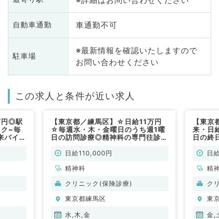
車通勤不可
自動車通勤
※最新情報を確認いたしますので
駐車場
お問い合わせください
この求人と条件が近い求人
万円◎駅
【東京都／練馬区】☆日給11万円
【東京
ック~毎
☆毎週水・木・金曜日のうち週1曜
来・日
来バイト
日の訪問診療◎精神科の専門往診で
日の終
す！～駅チカで通勤便利～（精神科
／非常
／非常勤）
日給110,000円
日給
精神科
精
クリニック(保険診療)
ク
東京都練馬区
東
水,木,金
金,