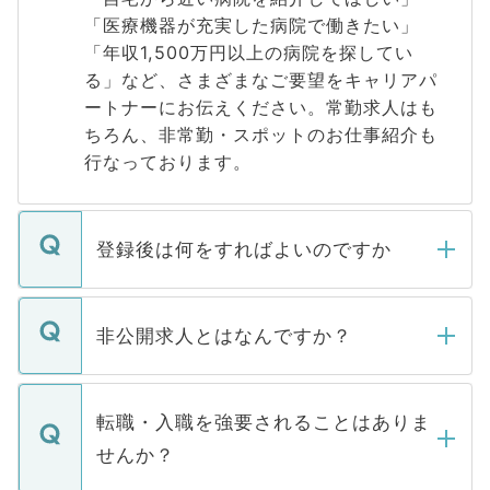
「医療機器が充実した病院で働きたい」
「年収1,500万円以上の病院を探してい
る」など、さまざまなご要望をキャリアパ
ートナーにお伝えください。常勤求人はも
ちろん、非常勤・スポットのお仕事紹介も
行なっております。
登録後は何をすればよいのですか
ご登録いただきましたら、弊社担当者がご
登録内容を確認し、その後メールもしくは
非公開求人とはなんですか？
お電話にて次のステップのご案内をいたし
ます。通常、5営業日以内にはご連絡をせて
マイナビDOCTORで取り扱っている求人の
いただきますので、しばらくお待ちくださ
うち約3割は、Webサイトからご覧いただ
転職・入職を強要されることはありま
い。
けない「非公開求人」です。非公開求人は
せんか？
下記の理由によって、一般には公開してい