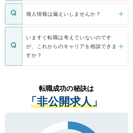
ません。
転職・入職を強要することは一切ありませ
ん。また、仮に応募先から内定をいただい
個人情報は漏えいしませんか？
■応募殺到を避けるため 人気のある医療機
たとしても、ご本人が納得しない限り、内
関を公にしてしまうと、応募が殺到する場
定を承諾する必要はありません。内定先へ
個人情報が漏えいすることはありませんの
合があります。 選考を効率よく行うため
の辞退の連絡はキャリアパートナーが行い
で、ご安心ください。当サイトからの登録
いますぐ転職は考えていないのです
に、医療機関が求める条件に合った人材の
ますので、ご安心ください。
などで収集したご登録者様の個人情報は、
が、これからのキャリアを相談できま
みを人材紹介会社に依頼するケースが増え
ご本人のキャリアアップおよび転職活動の
ています。
すか？
支援を目的に使用いたします。お預かりし
ているすべての個人データはご本人の許可
お気軽にご相談ください。先生専任のキャ
なく、医療機関側に開示したり、第三者に
リアパートナーが将来のご希望などをおう
提供することは一切ありません。また弊社
かがいして、現在の医療機関の状況や紹介
転職成功の秘訣は
は、個人情報の取り扱いについての厳密な
経験をまじえながら、適切なアドバイスを
管理基準を満たした事業者のみに付与され
「非公開求人」
させていただきます。すぐにご転職をされ
る、プライバシーマークを取得済みです。
ない方には、長期的なサポートが可能です
ご登録いただいた個人情報は、SSL（デー
ので、まずはご登録ください。
タ暗号化）によって保護されていますの
で、機密保持に関してもご安心ください。