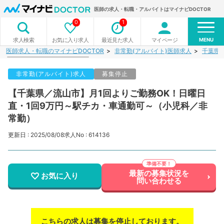
医師の求人・転職・アルバイトはマイナビDOCTOR
0
1
MENU
お気に入り求人
最近見た求人
マイページ
求人検索
医師求人・転職のマイナビDOCTOR
非常勤(アルバイト)医師求人
千葉県
非常勤(アルバイト)求人
募集停止
【千葉県／流山市】月1回よりご勤務OK！日曜日
直・1回9万円～駅チカ・車通勤可～（小児科／非
常勤）
更新日 : 2025/08/08
求人No : 614136
最新の募集状況を
お気に入り
問い合わせる
こちらの求人は募集を停止しております。