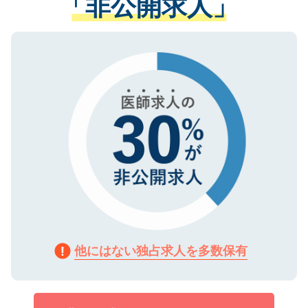
「非公開求人」
させていただきます。すぐにご転職をされ
る、プライバシーマークを取得済みです。
ない方には、長期的なサポートが可能です
ご登録いただいた個人情報は、SSL（デー
ので、まずはご登録ください。
タ暗号化）によって保護されていますの
で、機密保持に関してもご安心ください。
他にはない独占求人を多数保有