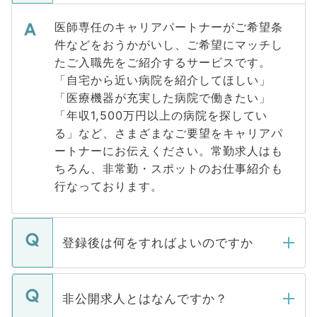
医師専任のキャリアパートナーがご希望条
件などをおうかがいし、ご希望にマッチし
たご入職先をご紹介するサービスです。
「自宅から近い病院を紹介してほしい」
「医療機器が充実した病院で働きたい」
「年収1,500万円以上の病院を探してい
る」など、さまざまなご要望をキャリアパ
ートナーにお伝えください。常勤求人はも
ちろん、非常勤・スポットのお仕事紹介も
行なっております。
登録後は何をすればよいのですか
ご登録いただきましたら、弊社担当者がご
登録内容を確認し、その後メールもしくは
非公開求人とはなんですか？
お電話にて次のステップのご案内をいたし