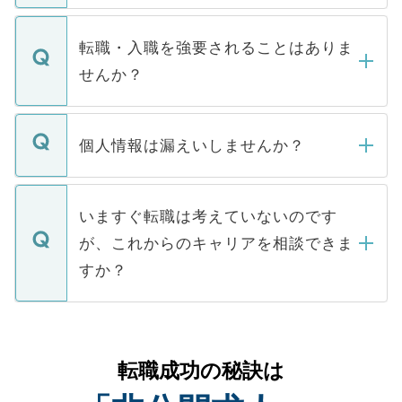
ます。通常、5営業日以内にはご連絡をせて
マイナビDOCTORで取り扱っている求人の
いただきますので、しばらくお待ちくださ
うち約3割は、Webサイトからご覧いただ
転職・入職を強要されることはありま
い。
けない「非公開求人」です。非公開求人は
せんか？
下記の理由によって、一般には公開してい
ません。
転職・入職を強要することは一切ありませ
ん。また、仮に応募先から内定をいただい
個人情報は漏えいしませんか？
■応募殺到を避けるため 人気のある医療機
たとしても、ご本人が納得しない限り、内
関を公にしてしまうと、応募が殺到する場
定を承諾する必要はありません。内定先へ
個人情報が漏えいすることはありませんの
合があります。 選考を効率よく行うため
の辞退の連絡はキャリアパートナーが行い
で、ご安心ください。当サイトからの登録
いますぐ転職は考えていないのです
に、医療機関が求める条件に合った人材の
ますので、ご安心ください。
などで収集したご登録者様の個人情報は、
が、これからのキャリアを相談できま
みを人材紹介会社に依頼するケースが増え
ご本人のキャリアアップおよび転職活動の
ています。
すか？
支援を目的に使用いたします。お預かりし
ているすべての個人データはご本人の許可
お気軽にご相談ください。先生専任のキャ
なく、医療機関側に開示したり、第三者に
リアパートナーが将来のご希望などをおう
提供することは一切ありません。また弊社
かがいして、現在の医療機関の状況や紹介
転職成功の秘訣は
は、個人情報の取り扱いについての厳密な
経験をまじえながら、適切なアドバイスを
管理基準を満たした事業者のみに付与され