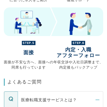
STEP.5
STEP.6
内定・入職
面接
アフターフォロー
面接が不安な方へ、
面接への
年収交渉や
入社日調整まで、
同席も
行っています
内定後もバックアップ
よくあるご質問
医療転職支援サービスとは？