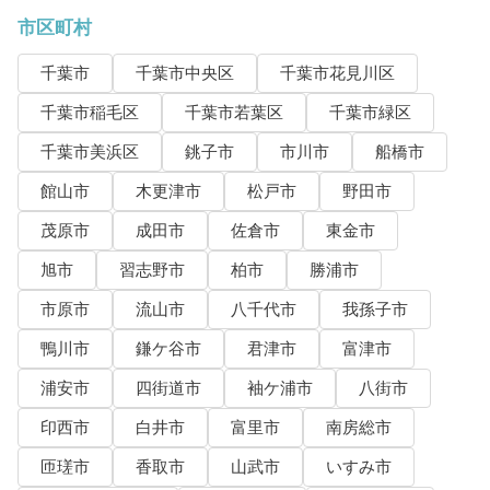
市区町村
千葉市
千葉市中央区
千葉市花見川区
千葉市稲毛区
千葉市若葉区
千葉市緑区
千葉市美浜区
銚子市
市川市
船橋市
館山市
木更津市
松戸市
野田市
茂原市
成田市
佐倉市
東金市
旭市
習志野市
柏市
勝浦市
市原市
流山市
八千代市
我孫子市
鴨川市
鎌ケ谷市
君津市
富津市
浦安市
四街道市
袖ケ浦市
八街市
印西市
白井市
富里市
南房総市
匝瑳市
香取市
山武市
いすみ市