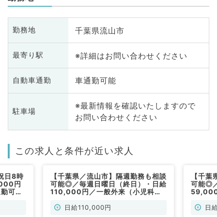
千葉県流山市
勤務地
※詳細はお問い合わせください
最寄り駅
車通勤可能
自動車通勤
※最新情報を確認いたしますので
駐車場
お問い合わせください
この求人と条件が近い求人
祝日8時
【千葉県／流山市】隔週勤務も相談
【千葉
000円
可能◎／毎週日曜日（終日）・日給
可能◎
通勤可能
110,000円／一般外来（小児科／
59,0
非常勤）
常勤）
日給110,000円
日給