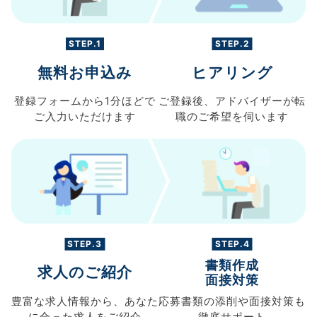
STEP.1
STEP.2
無料お申込み
ヒアリング
登録フォームから
1分ほどで
ご登録後、
アドバイザーが転
ご入力
いただけます
職の
ご希望を伺います
STEP.3
STEP.4
書類作成
求人のご紹介
面接対策
豊富な求人情報から、
あなた
応募書類の
添削や面接対策も
に合った求人を
ご紹介
徹底サポート