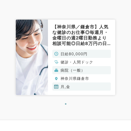
【神奈川県／鎌倉市】人気
な健診のお仕事◎毎週月・
金曜日の週2曜日勤務より
相談可能◎日給8万円の日
勤バイト（健診・人間ドッ
日給80,000円
ク／非常勤）
健診・人間ドック
病院（一般）
神奈川県鎌倉市
月,金