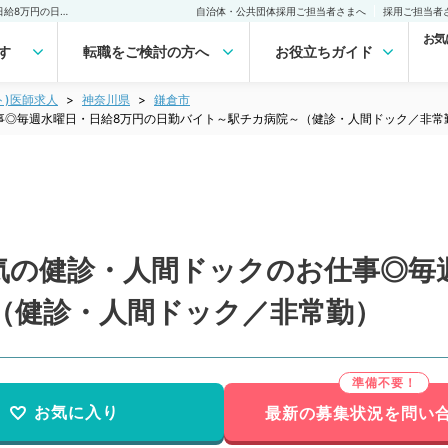
【神奈川県／鎌倉市】人気の健診・人間ドックのお仕事◎毎週水曜日・日給8万円の日勤バイト～駅チカ病院～（健診・人間ドック／非常勤）非常勤(アルバイト)の求人｜医師の求人・転職・アルバイトは【マイナビDOCTOR】
自治体・公共団体採用ご担当者さまへ
採用ご担当者
お気
す
転職をご検討の方へ
お役立ちガイド
ト)医師求人
神奈川県
鎌倉市
事◎毎週水曜日・日給8万円の日勤バイト～駅チカ病院～（健診・人間ドック／非常
気の健診・人間ドックのお仕事◎毎
（健診・人間ドック／非常勤）
お気に入り
最新の募集状況を問い