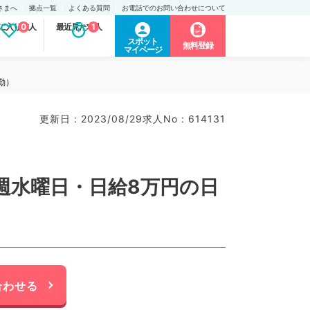
さまへ
拠点一覧
よくある質問
お電話でのお問い合わせについて
に入り求人
0
最近見た求人
1
スポット
無料登録
マイページ
勤）
更新日 : 2023/08/29
求人No : 614131
週水曜日・日給8万円の日
合わせる