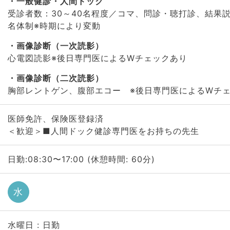
一般健診・人間ドック
受診者数：30～40名程度／コマ、問診・聴打診、結果説
名体制※時期により変動
画像診断（一次読影）
心電図読影※後日専門医によるWチェックあり
画像診断（二次読影）
胸部レントゲン、腹部エコー ※後日専門医によるWチ
医師免許、保険医登録済
＜歓迎＞■人間ドック健診専門医をお持ちの先生
日勤:08:30〜17:00 (休憩時間: 60分)
水
水曜日 : 日勤