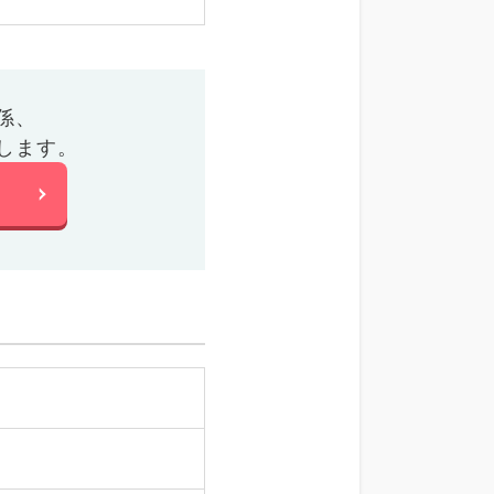
係、
します。