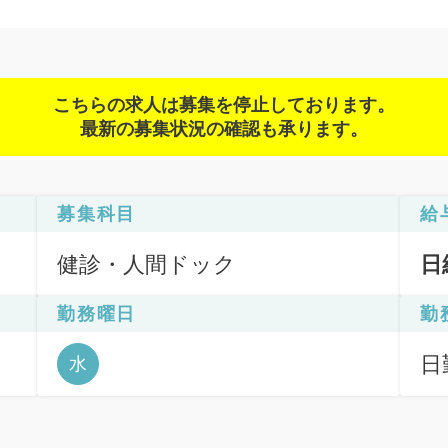
こちらの求人は募集を停止しております。
最新の募集状況の確認も承ります。
募集科目
給
健診・人間ドック
日
勤務曜日
勤
診
日
水
二
6