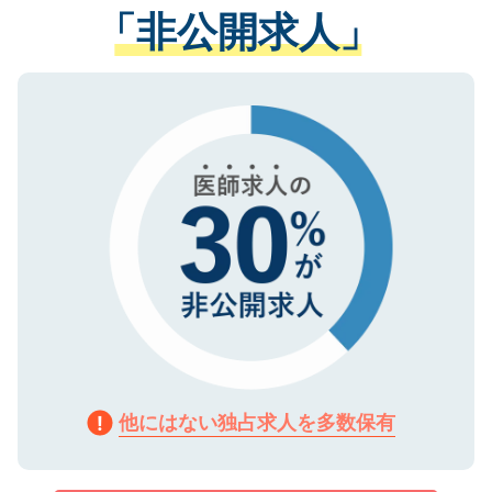
管理基準を満たした事業者のみに付与され
「非公開求人」
させていただきます。すぐにご転職をされ
る、プライバシーマークを取得済みです。
ない方には、長期的なサポートが可能です
ご登録いただいた個人情報は、SSL（デー
ので、まずはご登録ください。
タ暗号化）によって保護されていますの
で、機密保持に関してもご安心ください。
他にはない独占求人を多数保有