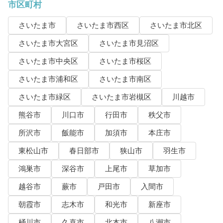
市区町村
さいたま市
さいたま市西区
さいたま市北区
さいたま市大宮区
さいたま市見沼区
さいたま市中央区
さいたま市桜区
さいたま市浦和区
さいたま市南区
さいたま市緑区
さいたま市岩槻区
川越市
熊谷市
川口市
行田市
秩父市
所沢市
飯能市
加須市
本庄市
東松山市
春日部市
狭山市
羽生市
鴻巣市
深谷市
上尾市
草加市
越谷市
蕨市
戸田市
入間市
朝霞市
志木市
和光市
新座市
桶川市
久喜市
北本市
八潮市