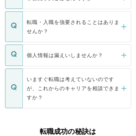
お電話にて次のステップのご案内をいたし
ます。通常、5営業日以内にはご連絡をせて
マイナビDOCTORで取り扱っている求人の
いただきますので、しばらくお待ちくださ
うち約3割は、Webサイトからご覧いただ
転職・入職を強要されることはありま
い。
けない「非公開求人」です。非公開求人は
せんか？
下記の理由によって、一般には公開してい
ません。
転職・入職を強要することは一切ありませ
ん。また、仮に応募先から内定をいただい
個人情報は漏えいしませんか？
■応募殺到を避けるため 人気のある医療機
たとしても、ご本人が納得しない限り、内
関を公にしてしまうと、応募が殺到する場
定を承諾する必要はありません。内定先へ
個人情報が漏えいすることはありませんの
合があります。 選考を効率よく行うため
の辞退の連絡はキャリアパートナーが行い
で、ご安心ください。当サイトからの登録
いますぐ転職は考えていないのです
に、医療機関が求める条件に合った人材の
ますので、ご安心ください。
などで収集したご登録者様の個人情報は、
が、これからのキャリアを相談できま
みを人材紹介会社に依頼するケースが増え
ご本人のキャリアアップおよび転職活動の
ています。
すか？
支援を目的に使用いたします。お預かりし
ているすべての個人データはご本人の許可
お気軽にご相談ください。先生専任のキャ
なく、医療機関側に開示したり、第三者に
リアパートナーが将来のご希望などをおう
提供することは一切ありません。また弊社
かがいして、現在の医療機関の状況や紹介
転職成功の秘訣は
は、個人情報の取り扱いについての厳密な
経験をまじえながら、適切なアドバイスを