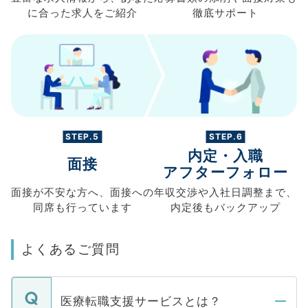
に合った求人を
ご紹介
徹底サポート
STEP.5
STEP.6
内定・入職
面接
アフターフォロー
面接が不安な方へ、
面接への
年収交渉や
入社日調整まで、
同席も
行っています
内定後もバックアップ
よくあるご質問
医療転職支援サービスとは？