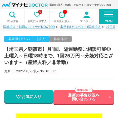
医師の求人・転職・アルバイトはマイナビDOCTOR
0
1
MENU
お気に入り求人
最近見た求人
マイページ
求人検索
医師求人・転職のマイナビDOCTOR
非常勤(アルバイト)医師求人
埼玉県
非常勤(アルバイト)求人
募集停止
【埼玉県／朝霞市】月1回、隔週勤務ご相談可能◎
土曜入～日曜18時まで、1回25万円～分娩対応ござ
います～（産婦人科／非常勤）
更新日 : 2025/01/22
求人No : 613961
最新の募集状況を
お気に入り
問い合わせる