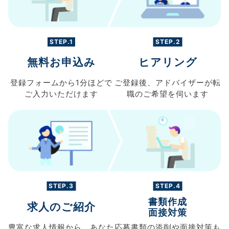
STEP.1
STEP.2
無料お申込み
ヒアリング
登録フォームから
1分ほどで
ご登録後、
アドバイザーが転
ご入力
いただけます
職の
ご希望を伺います
STEP.3
STEP.4
書類作成
求人のご紹介
面接対策
豊富な求人情報から、
あなた
応募書類の
添削や面接対策も