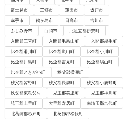
富士見市
三郷市
蓮田市
坂戸市
幸手市
鶴ヶ島市
日高市
吉川市
ふじみ野市
白岡市
北足立郡伊奈町
入間郡三芳町
入間郡毛呂山町
入間郡越生町
比企郡滑川町
比企郡嵐山町
比企郡小川町
比企郡川島町
比企郡吉見町
比企郡鳩山町
比企郡ときがわ町
秩父郡横瀬町
秩父郡皆野町
秩父郡長瀞町
秩父郡小鹿野町
秩父郡東秩父村
児玉郡美里町
児玉郡神川町
児玉郡上里町
大里郡寄居町
南埼玉郡宮代町
北葛飾郡杉戸町
北葛飾郡松伏町