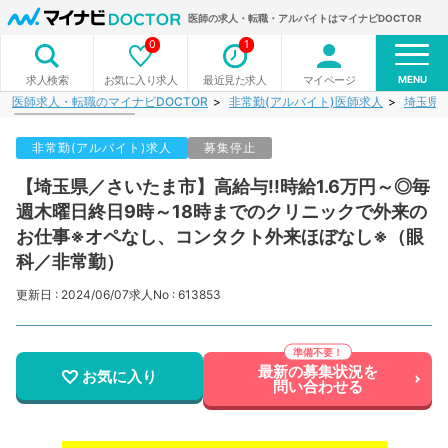
医師の求人・転職・アルバイトはマイナビDOCTOR
0
1
MENU
お気に入り求人
最近見た求人
マイページ
求人検索
医師求人・転職のマイナビDOCTOR
非常勤(アルバイト)医師求人
埼玉県
非常勤(アルバイト)求人
募集停止
【埼玉県／さいたま市】高給与!!時給1.6万円～◎毎
週木曜日終日9時～18時までのクリニックで外来の
お仕事※オペなし、コンタクト外来ほぼなし※（眼
科／非常勤）
更新日 : 2024/06/07
求人No : 613853
最新の募集状況を
お気に入り
問い合わせる