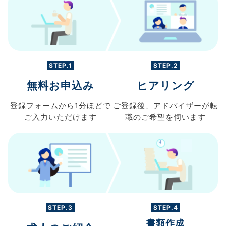
STEP.1
STEP.2
無料お申込み
ヒアリング
登録フォームから
1分ほどで
ご登録後、
アドバイザーが転
ご入力
いただけます
職の
ご希望を伺います
STEP.3
STEP.4
書類作成