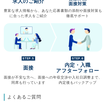
求人のご紹介
面接対策
豊富な求人情報から、
あなた
応募書類の
添削や面接対策も
に合った求人を
ご紹介
徹底サポート
STEP.5
STEP.6
内定・入職
面接
アフターフォロー
面接が不安な方へ、
面接への
年収交渉や
入社日調整まで、
同席も
行っています
内定後もバックアップ
よくあるご質問