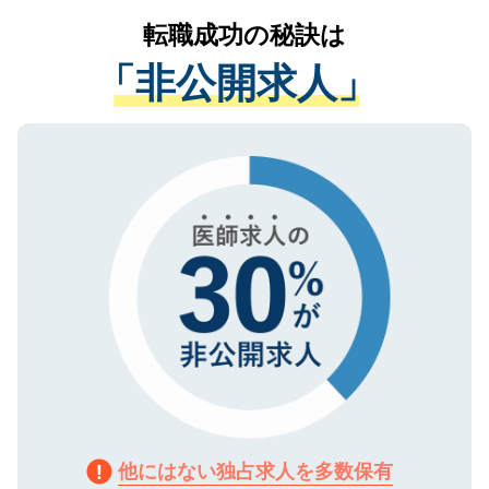
提供することは一切ありません。また弊社
かがいして、現在の医療機関の状況や紹介
転職成功の秘訣は
は、個人情報の取り扱いについての厳密な
経験をまじえながら、適切なアドバイスを
管理基準を満たした事業者のみに付与され
「非公開求人」
させていただきます。すぐにご転職をされ
る、プライバシーマークを取得済みです。
ない方には、長期的なサポートが可能です
ご登録いただいた個人情報は、SSL（デー
ので、まずはご登録ください。
タ暗号化）によって保護されていますの
で、機密保持に関してもご安心ください。
他にはない独占求人を多数保有