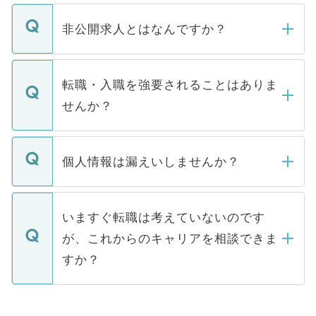
ご登録いただきましたら、弊社担当者がご
登録内容を確認し、その後メールもしくは
非公開求人とはなんですか？
お電話にて次のステップのご案内をいたし
ます。通常、5営業日以内にはご連絡をせて
マイナビDOCTORで取り扱っている求人の
いただきますので、しばらくお待ちくださ
うち約3割は、Webサイトからご覧いただ
転職・入職を強要されることはありま
い。
けない「非公開求人」です。非公開求人は
せんか？
下記の理由によって、一般には公開してい
ません。
転職・入職を強要することは一切ありませ
ん。また、仮に応募先から内定をいただい
個人情報は漏えいしませんか？
■応募殺到を避けるため 人気のある医療機
たとしても、ご本人が納得しない限り、内
関を公にしてしまうと、応募が殺到する場
定を承諾する必要はありません。内定先へ
個人情報が漏えいすることはありませんの
合があります。 選考を効率よく行うため
の辞退の連絡はキャリアパートナーが行い
で、ご安心ください。当サイトからの登録
いますぐ転職は考えていないのです
に、医療機関が求める条件に合った人材の
ますので、ご安心ください。
などで収集したご登録者様の個人情報は、
が、これからのキャリアを相談できま
みを人材紹介会社に依頼するケースが増え
ご本人のキャリアアップおよび転職活動の
ています。
すか？
支援を目的に使用いたします。お預かりし
ているすべての個人データはご本人の許可
お気軽にご相談ください。先生専任のキャ
なく、医療機関側に開示したり、第三者に
リアパートナーが将来のご希望などをおう