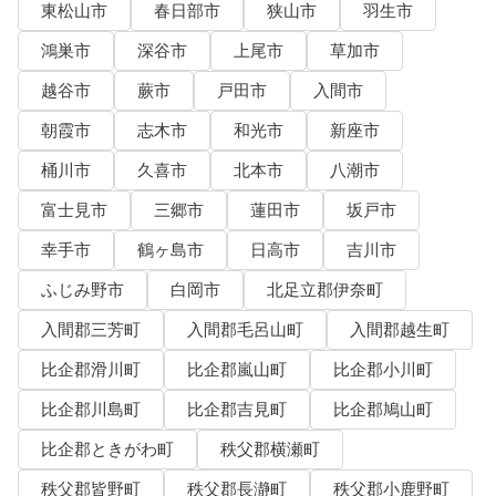
東松山市
春日部市
狭山市
羽生市
鴻巣市
深谷市
上尾市
草加市
越谷市
蕨市
戸田市
入間市
朝霞市
志木市
和光市
新座市
桶川市
久喜市
北本市
八潮市
富士見市
三郷市
蓮田市
坂戸市
幸手市
鶴ヶ島市
日高市
吉川市
ふじみ野市
白岡市
北足立郡伊奈町
入間郡三芳町
入間郡毛呂山町
入間郡越生町
比企郡滑川町
比企郡嵐山町
比企郡小川町
比企郡川島町
比企郡吉見町
比企郡鳩山町
比企郡ときがわ町
秩父郡横瀬町
秩父郡皆野町
秩父郡長瀞町
秩父郡小鹿野町