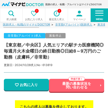
医師の求人・転職・アルバイトはマイナビDOCTOR
0
1
MENU
お気に入り求人
最近見た求人
マイページ
求人検索
医師求人・転職のマイナビDOCTOR
非常勤(アルバイト)医師求人
東京都
非常勤(アルバイト)求人
募集停止
【東京都／中央区】人気エリアの駅チカ医療機関◎
毎週月火木金曜日の終日勤務◎日給8～9万円のご
勤務（皮膚科／非常勤）
更新日 : 2024/10/28
求人No : 613819
最新の募集状況を
お気に入り
問い合わせる
こちらの求人は募集を停止しております。