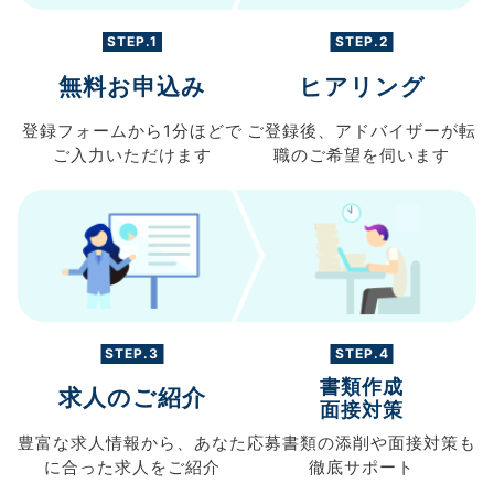
STEP.1
STEP.2
無料お申込み
ヒアリング
登録フォームから
1分ほどで
ご登録後、
アドバイザーが転
ご入力
いただけます
職の
ご希望を伺います
STEP.3
STEP.4
書類作成
求人のご紹介
面接対策
豊富な求人情報から、
あなた
応募書類の
添削や面接対策も
に合った求人を
ご紹介
徹底サポート