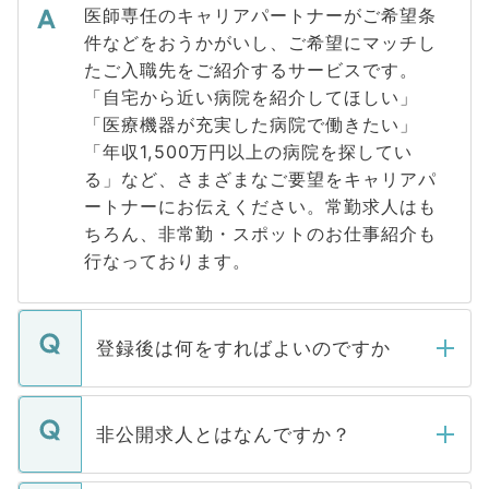
医師専任のキャリアパートナーがご希望条
件などをおうかがいし、ご希望にマッチし
たご入職先をご紹介するサービスです。
「自宅から近い病院を紹介してほしい」
「医療機器が充実した病院で働きたい」
「年収1,500万円以上の病院を探してい
る」など、さまざまなご要望をキャリアパ
ートナーにお伝えください。常勤求人はも
ちろん、非常勤・スポットのお仕事紹介も
行なっております。
登録後は何をすればよいのですか
ご登録いただきましたら、弊社担当者がご
登録内容を確認し、その後メールもしくは
非公開求人とはなんですか？
お電話にて次のステップのご案内をいたし
ます。通常、5営業日以内にはご連絡をせて
マイナビDOCTORで取り扱っている求人の