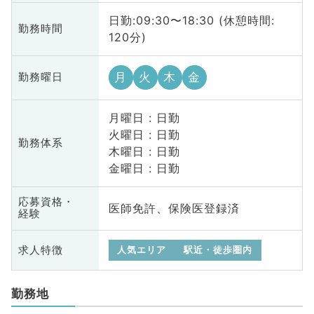
日勤:09:30〜18:30 (休憩時間:
勤務時間
120分)
月
火
木
金
勤務曜日
月曜日 : 日勤
火曜日 : 日勤
勤務体系
木曜日 : 日勤
金曜日 : 日勤
応募資格・
医師免許、保険医登録済
経験
求人特徴
人気エリア
駅近・徒歩圏内
勤務地