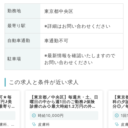
東京都中央区
勤務地
※詳細はお問い合わせください
最寄り駅
車通勤不可
自動車通勤
※最新情報を確認いたしますので
駐車場
お問い合わせください
この求人と条件が近い求人
可★毎
【東京都／中央区】毎週木・土、日
【東京
円♪美
曜日の中から週1日のご勤務♪保険
科の夕
最寄り
診療のみ◇最大時給1.2万円の外来
分◎／
アのクリ
バイト◎立地抜群！駅チカクリニッ
日～OK
科・美容
クでの募集（皮膚科／非常勤）
☆1回1
時給10,000円
1回
仕事で
膚科、美
皮膚科
皮