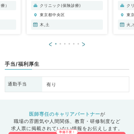
診療）
クリニック(保険診療)
ク
東京都中央区
東
木,土
火,
<
>
手当/福利厚生
有り
通勤手当
医師専任のキャリアパートナー
が
職場の雰囲気や人間関係、
教育・研修制度など
求人票に掲載されていない情報をお伝えします。