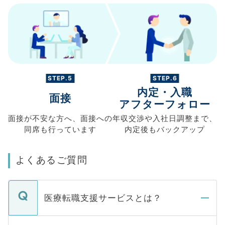
STEP.5
STEP.6
内定・入職
面接
アフターフォロー
面接が不安な方へ、
面接への
年収交渉や
入社日調整まで、
同席も
行っています
内定後もバックアップ
よくあるご質問
医療転職支援サービスとは？