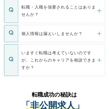
いただきますので、しばらくお待ちくださ
うち約3割は、Webサイトからご覧いただ
転職・入職を強要されることはありま
い。
けない「非公開求人」です。非公開求人は
せんか？
下記の理由によって、一般には公開してい
ません。
転職・入職を強要することは一切ありませ
ん。また、仮に応募先から内定をいただい
個人情報は漏えいしませんか？
■応募殺到を避けるため 人気のある医療機
たとしても、ご本人が納得しない限り、内
関を公にしてしまうと、応募が殺到する場
定を承諾する必要はありません。内定先へ
個人情報が漏えいすることはありませんの
合があります。 選考を効率よく行うため
の辞退の連絡はキャリアパートナーが行い
で、ご安心ください。当サイトからの登録
いますぐ転職は考えていないのです
に、医療機関が求める条件に合った人材の
ますので、ご安心ください。
などで収集したご登録者様の個人情報は、
が、これからのキャリアを相談できま
みを人材紹介会社に依頼するケースが増え
ご本人のキャリアアップおよび転職活動の
ています。
すか？
支援を目的に使用いたします。お預かりし
ているすべての個人データはご本人の許可
お気軽にご相談ください。先生専任のキャ
なく、医療機関側に開示したり、第三者に
リアパートナーが将来のご希望などをおう
提供することは一切ありません。また弊社
かがいして、現在の医療機関の状況や紹介
転職成功の秘訣は
は、個人情報の取り扱いについての厳密な
経験をまじえながら、適切なアドバイスを
管理基準を満たした事業者のみに付与され
「非公開求人」
させていただきます。すぐにご転職をされ
る、プライバシーマークを取得済みです。