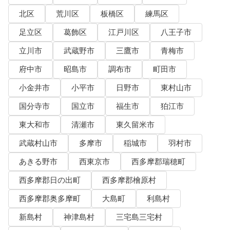
北区
荒川区
板橋区
練馬区
足立区
葛飾区
江戸川区
八王子市
立川市
武蔵野市
三鷹市
青梅市
府中市
昭島市
調布市
町田市
小金井市
小平市
日野市
東村山市
国分寺市
国立市
福生市
狛江市
東大和市
清瀬市
東久留米市
武蔵村山市
多摩市
稲城市
羽村市
あきる野市
西東京市
西多摩郡瑞穂町
西多摩郡日の出町
西多摩郡檜原村
西多摩郡奥多摩町
大島町
利島村
新島村
神津島村
三宅島三宅村