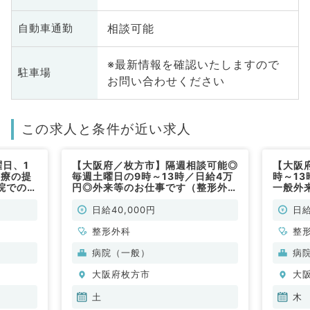
相談可能
自動車通勤
※最新情報を確認いたしますので
駐車場
お問い合わせください
この求人と条件が近い求人
日、1
【大阪府／枚方市】隔週相談可能◎
【大阪
医療の提
毎週土曜日の9時～13時／日給4万
時～13
院での病
円◎外来等のお仕事です（整形外科
一般外
（整形外
／非常勤）
（整形
日給40,000円
日給
整形外科
整
病院（一般）
病
大阪府枚方市
大
土
木