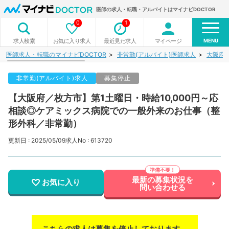
医師の求人・転職・アルバイトはマイナビDOCTOR
0
1
MENU
お気に入り求人
最近見た求人
マイページ
求人検索
医師求人・転職のマイナビDOCTOR
非常勤(アルバイト)医師求人
大阪府
非常勤(アルバイト)求人
募集停止
【大阪府／枚方市】第1土曜日・時給10,000円～応
相談◎ケアミックス病院での一般外来のお仕事（整
形外科／非常勤）
更新日 : 2025/05/09
求人No : 613720
最新の募集状況を
お気に入り
問い合わせる
こちらの求人は募集を停止しております。