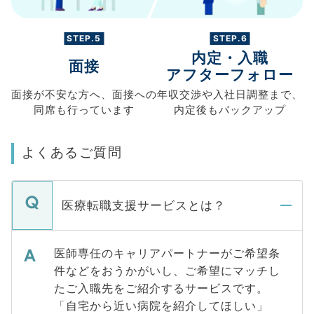
STEP.5
STEP.6
内定・入職
面接
アフターフォロー
面接が不安な方へ、
面接への
年収交渉や
入社日調整まで、
同席も
行っています
内定後もバックアップ
よくあるご質問
医療転職支援サービスとは？
医師専任のキャリアパートナーがご希望条
件などをおうかがいし、ご希望にマッチし
たご入職先をご紹介するサービスです。
「自宅から近い病院を紹介してほしい」