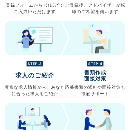
登録フォームから
1分ほどで
ご登録後、
アドバイザーが転
ご入力
いただけます
職の
ご希望を伺います
STEP.3
STEP.4
書類作成
求人のご紹介
面接対策
豊富な求人情報から、
あなた
応募書類の
添削や面接対策も
に合った求人を
ご紹介
徹底サポート