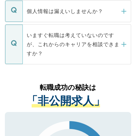
転職・入職を強要することは一切ありませ
ん。また、仮に応募先から内定をいただい
個人情報は漏えいしませんか？
■応募殺到を避けるため 人気のある医療機
たとしても、ご本人が納得しない限り、内
関を公にしてしまうと、応募が殺到する場
定を承諾する必要はありません。内定先へ
個人情報が漏えいすることはありませんの
合があります。 選考を効率よく行うため
の辞退の連絡はキャリアパートナーが行い
で、ご安心ください。当サイトからの登録
いますぐ転職は考えていないのです
に、医療機関が求める条件に合った人材の
ますので、ご安心ください。
などで収集したご登録者様の個人情報は、
が、これからのキャリアを相談できま
みを人材紹介会社に依頼するケースが増え
ご本人のキャリアアップおよび転職活動の
ています。
すか？
支援を目的に使用いたします。お預かりし
ているすべての個人データはご本人の許可
お気軽にご相談ください。先生専任のキャ
なく、医療機関側に開示したり、第三者に
リアパートナーが将来のご希望などをおう
提供することは一切ありません。また弊社
かがいして、現在の医療機関の状況や紹介
転職成功の秘訣は
は、個人情報の取り扱いについての厳密な
経験をまじえながら、適切なアドバイスを
管理基準を満たした事業者のみに付与され
「非公開求人」
させていただきます。すぐにご転職をされ
る、プライバシーマークを取得済みです。
ない方には、長期的なサポートが可能です
ご登録いただいた個人情報は、SSL（デー
ので、まずはご登録ください。
タ暗号化）によって保護されていますの
で、機密保持に関してもご安心ください。