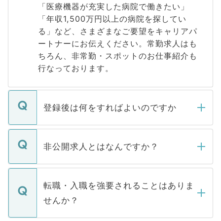
「医療機器が充実した病院で働きたい」
「年収1,500万円以上の病院を探してい
る」など、さまざまなご要望をキャリアパ
ートナーにお伝えください。常勤求人はも
ちろん、非常勤・スポットのお仕事紹介も
行なっております。
登録後は何をすればよいのですか
ご登録いただきましたら、弊社担当者がご
登録内容を確認し、その後メールもしくは
非公開求人とはなんですか？
お電話にて次のステップのご案内をいたし
ます。通常、5営業日以内にはご連絡をせて
マイナビDOCTORで取り扱っている求人の
いただきますので、しばらくお待ちくださ
うち約3割は、Webサイトからご覧いただ
転職・入職を強要されることはありま
い。
けない「非公開求人」です。非公開求人は
せんか？
下記の理由によって、一般には公開してい
ません。