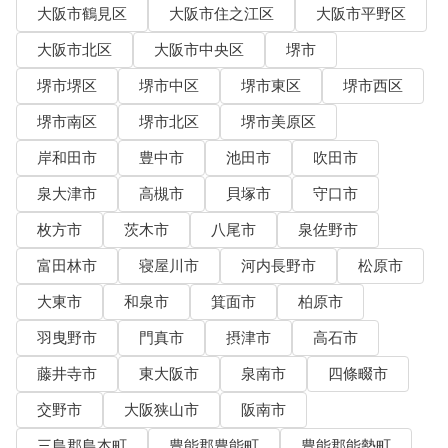
大阪市鶴見区
大阪市住之江区
大阪市平野区
大阪市北区
大阪市中央区
堺市
堺市堺区
堺市中区
堺市東区
堺市西区
堺市南区
堺市北区
堺市美原区
岸和田市
豊中市
池田市
吹田市
泉大津市
高槻市
貝塚市
守口市
枚方市
茨木市
八尾市
泉佐野市
富田林市
寝屋川市
河内長野市
松原市
大東市
和泉市
箕面市
柏原市
羽曳野市
門真市
摂津市
高石市
藤井寺市
東大阪市
泉南市
四條畷市
交野市
大阪狭山市
阪南市
三島郡島本町
豊能郡豊能町
豊能郡能勢町