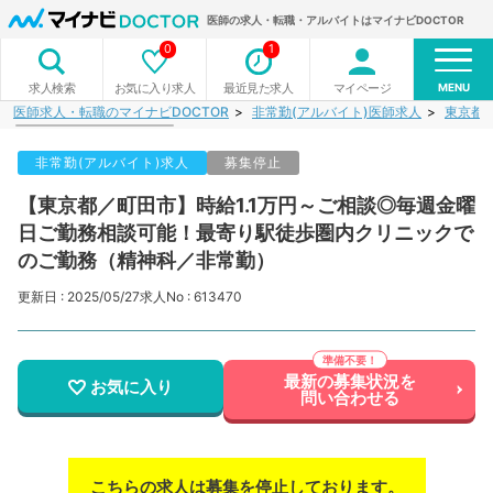
医師の求人・転職・アルバイトはマイナビDOCTOR
0
1
MENU
お気に入り求人
最近見た求人
マイページ
求人検索
医師求人・転職のマイナビDOCTOR
非常勤(アルバイト)医師求人
東京都
非常勤(アルバイト)求人
募集停止
【東京都／町田市】時給1.1万円～ご相談◎毎週金曜
日ご勤務相談可能！最寄り駅徒歩圏内クリニックで
のご勤務（精神科／非常勤）
更新日 : 2025/05/27
求人No : 613470
最新の募集状況を
お気に入り
問い合わせる
こちらの求人は募集を停止しております。