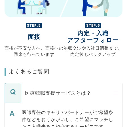
STEP.5
STEP.6
内定・入職
面接
アフターフォロー
面接が不安な方へ、
面接への
年収交渉や
入社日調整まで、
同席も
行っています
内定後もバックアップ
よくあるご質問
医療転職支援サービスとは？
医師専任のキャリアパートナーがご希望条
件などをおうかがいし、ご希望にマッチし
たご入職先をご紹介するサービスです。