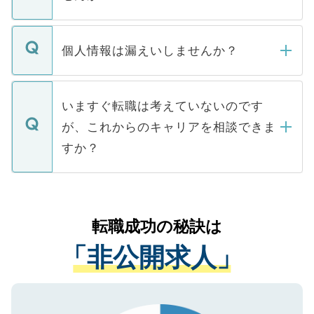
下記の理由によって、一般には公開してい
ません。
転職・入職を強要することは一切ありませ
ん。また、仮に応募先から内定をいただい
個人情報は漏えいしませんか？
■応募殺到を避けるため 人気のある医療機
たとしても、ご本人が納得しない限り、内
関を公にしてしまうと、応募が殺到する場
定を承諾する必要はありません。内定先へ
個人情報が漏えいすることはありませんの
合があります。 選考を効率よく行うため
の辞退の連絡はキャリアパートナーが行い
で、ご安心ください。当サイトからの登録
いますぐ転職は考えていないのです
に、医療機関が求める条件に合った人材の
ますので、ご安心ください。
などで収集したご登録者様の個人情報は、
が、これからのキャリアを相談できま
みを人材紹介会社に依頼するケースが増え
ご本人のキャリアアップおよび転職活動の
ています。
すか？
支援を目的に使用いたします。お預かりし
ているすべての個人データはご本人の許可
お気軽にご相談ください。先生専任のキャ
なく、医療機関側に開示したり、第三者に
リアパートナーが将来のご希望などをおう
提供することは一切ありません。また弊社
かがいして、現在の医療機関の状況や紹介
転職成功の秘訣は
は、個人情報の取り扱いについての厳密な
経験をまじえながら、適切なアドバイスを
管理基準を満たした事業者のみに付与され
「非公開求人」
させていただきます。すぐにご転職をされ
る、プライバシーマークを取得済みです。
ない方には、長期的なサポートが可能です
ご登録いただいた個人情報は、SSL（デー
ので、まずはご登録ください。
タ暗号化）によって保護されていますの
で、機密保持に関してもご安心ください。