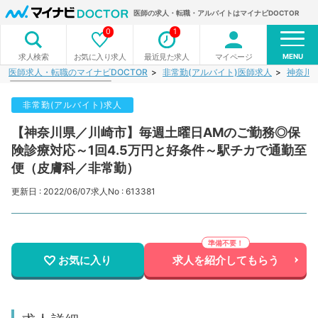
医師の求人・転職・アルバイトはマイナビDOCTOR
0
1
MENU
お気に入り求人
最近見た求人
マイページ
求人検索
医師求人・転職のマイナビDOCTOR
非常勤(アルバイト)医師求人
神奈川
非常勤(アルバイト)求人
【神奈川県／川崎市】毎週土曜日AMのご勤務◎保
険診療対応～1回4.5万円と好条件～駅チカで通勤至
便（皮膚科／非常勤）
更新日 : 2022/06/07
求人No : 613381
お気に入り
求人を紹介してもらう