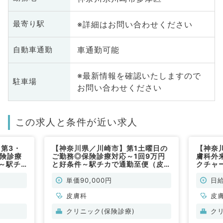
※詳細はお問い合わせください
最寄り駅
車通勤可能
自動車通勤
※最新情報を確認いたしますので
駐車場
お問い合わせください
この求人と条件が近い求人
第3・
【神奈川県／川崎市】第1土曜日の
【神奈
保険診療
ご勤務◎保険診療対応～1回9万円
膚科外
件～駅チ
と好条件～駅チカで通勤至便（皮膚
クチャ
常勤）
科／非常勤）
クで1
非常勤
単価90,000円
日給
皮膚科
皮
クリニック(保険診療)
ク