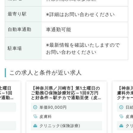
※詳細はお問い合わせください
最寄り駅
車通勤可能
自動車通勤
※最新情報を確認いたしますので
駐車場
お問い合わせください
この求人と条件が近い求人
土曜日
【神奈川県／川崎市】第1土曜日の
【神奈
～1回
ご勤務◎保険診療対応～1回9万円
膚科外
で通勤至
と好条件～駅チカで通勤至便（皮膚
クチャ
科／非常勤）
クで1
非常勤
単価90,000円
日給
皮膚科
皮
クリニック(保険診療)
ク