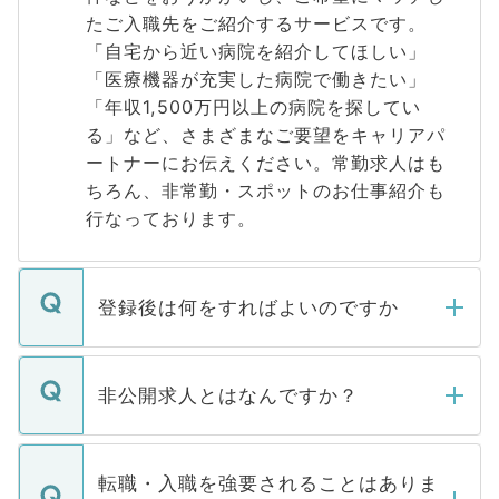
たご入職先をご紹介するサービスです。
「自宅から近い病院を紹介してほしい」
「医療機器が充実した病院で働きたい」
「年収1,500万円以上の病院を探してい
る」など、さまざまなご要望をキャリアパ
ートナーにお伝えください。常勤求人はも
ちろん、非常勤・スポットのお仕事紹介も
行なっております。
登録後は何をすればよいのですか
ご登録いただきましたら、弊社担当者がご
登録内容を確認し、その後メールもしくは
非公開求人とはなんですか？
お電話にて次のステップのご案内をいたし
ます。通常、5営業日以内にはご連絡をせて
マイナビDOCTORで取り扱っている求人の
いただきますので、しばらくお待ちくださ
うち約3割は、Webサイトからご覧いただ
転職・入職を強要されることはありま