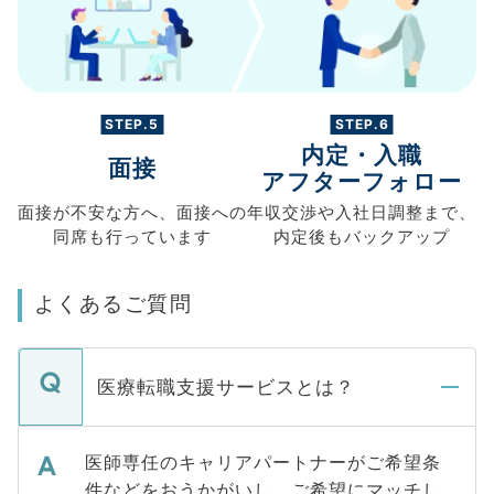
STEP.5
STEP.6
内定・入職
面接
アフターフォロー
面接が不安な方へ、
面接への
年収交渉や
入社日調整まで、
同席も
行っています
内定後もバックアップ
よくあるご質問
医療転職支援サービスとは？
医師専任のキャリアパートナーがご希望条
件などをおうかがいし、ご希望にマッチし