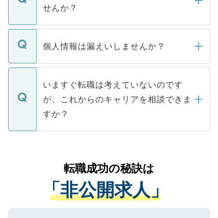
い。
けない「非公開求人」です。非公開求人は
せんか？
下記の理由によって、一般には公開してい
ません。
転職・入職を強要することは一切ありませ
ん。また、仮に応募先から内定をいただい
個人情報は漏えいしませんか？
■応募殺到を避けるため 人気のある医療機
たとしても、ご本人が納得しない限り、内
関を公にしてしまうと、応募が殺到する場
定を承諾する必要はありません。内定先へ
個人情報が漏えいすることはありませんの
合があります。 選考を効率よく行うため
の辞退の連絡はキャリアパートナーが行い
で、ご安心ください。当サイトからの登録
いますぐ転職は考えていないのです
に、医療機関が求める条件に合った人材の
ますので、ご安心ください。
などで収集したご登録者様の個人情報は、
が、これからのキャリアを相談できま
みを人材紹介会社に依頼するケースが増え
ご本人のキャリアアップおよび転職活動の
ています。
すか？
支援を目的に使用いたします。お預かりし
ているすべての個人データはご本人の許可
お気軽にご相談ください。先生専任のキャ
なく、医療機関側に開示したり、第三者に
リアパートナーが将来のご希望などをおう
提供することは一切ありません。また弊社
かがいして、現在の医療機関の状況や紹介
転職成功の秘訣は
は、個人情報の取り扱いについての厳密な
経験をまじえながら、適切なアドバイスを
管理基準を満たした事業者のみに付与され
「非公開求人」
させていただきます。すぐにご転職をされ
る、プライバシーマークを取得済みです。
ない方には、長期的なサポートが可能です
ご登録いただいた個人情報は、SSL（デー
ので、まずはご登録ください。
タ暗号化）によって保護されていますの