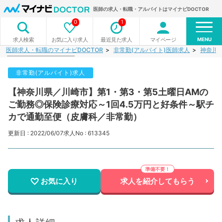
医師の求人・転職・アルバイトはマイナビDOCTOR
0
1
MENU
お気に入り求人
最近見た求人
マイページ
求人検索
医師求人・転職のマイナビDOCTOR
非常勤(アルバイト)医師求人
神奈川
非常勤(アルバイト)求人
【神奈川県／川崎市】第1・第3・第5土曜日AMの
ご勤務◎保険診療対応～1回4.5万円と好条件～駅チ
カで通勤至便（皮膚科／非常勤）
更新日 : 2022/06/07
求人No : 613345
お気に入り
求人を紹介してもらう