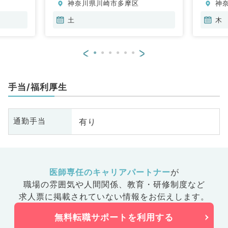
神奈川県川崎市多摩区
神
土
木
<
>
手当/福利厚生
有り
通勤手当
医師専任のキャリアパートナー
が
職場の雰囲気や人間関係、
教育・研修制度など
求人票に掲載されていない情報をお伝えします。
無料転職サポートを利用する