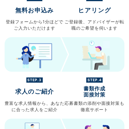
無料お申込み
ヒアリング
登録フォームから
1分ほどで
ご登録後、
アドバイザーが転
ご入力
いただけます
職の
ご希望を伺います
STEP.3
STEP.4
書類作成
求人のご紹介
面接対策
豊富な求人情報から、
あなた
応募書類の
添削や面接対策も
に合った求人を
ご紹介
徹底サポート