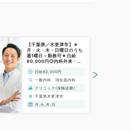
0分)
【千葉県／木更津市】★
月・火・木・日曜日のうち
週1曜日～勤務可★日給
80,000円◎内科外来・病
棟管理・救急対応◎インセ
>
日給80,000円
ンティブあり（一般内科・
消化器内科／非常勤）
一般内科、消化器内科
クリニック(保険診療)
千葉県木更津市
月,火,木,日