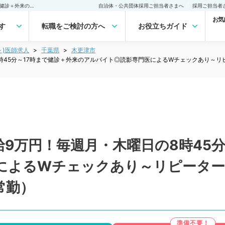
【千葉県／木更津市】日給9万円！毎週月・木曜日の8時45分～17時まで健診＋外来のアルバイト◎読影専門医によるWチェックあり～リピーター8割と人気のクリニックでご勤務～（内科系／非常勤）非常勤(アルバイト)の求人｜医師の求人・転職・アルバイトは【マイナビDOCTOR】
自治体・公共団体採用ご担当者さまへ
採用ご担当者
お気
す
転職をご検討の方へ
お役立ちガイド
ト)医師求人
千葉県
木更津市
時45分～17時まで健診＋外来のアルバイト◎読影専門医によるWチェックあり～リ
9万円！毎週月・木曜日の8時45分
によるWチェックあり～リピーター
常勤）