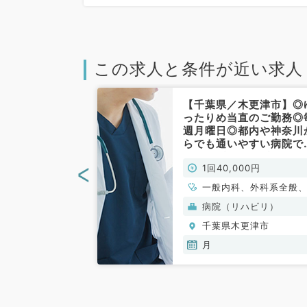
ク、画像診断（一次読影）
この求人と条件が近い求人
木更津市】回診
【千葉県／木更津市】◎
たりめ当直のご
ったりめ当直のご勤務◎
奇数）月～金曜
週月曜日◎都内や神奈川
ご勤務可能な先
らでも通いやすい病院で
ー通勤可（内科
（内科系・外科系／非常
<
00円
1回40,000円
／非常勤）
勤）
、外科系全般、一
一般内科、外科系全般
般外科
ハビリ）
病院（リハビリ）
更津市
千葉県木更津市
月