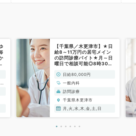
6
ゆ
【千葉県／木更津市】★日
毎
給8～11万円の居宅メイン
か
の訪問診療バイト★月～日
す
曜日で相談可能◎8時30分
～17時30分のご勤務（一般
日給80,000円
内科／非常勤）
、一
一般内科
訪問診療
千葉県木更津市
月,火,水,木,金,土,日