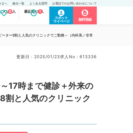
さまへ
拠点一覧
よくある質問
お電話でのお問い合わせについて
に入り求人
0
最近見た求人
1
スポット
無料登録
マイページ
ピーター8割と人気のクリニックでご勤務～（内科系／非常
更新日 : 2025/01/23
求人No : 613336
～17時まで健診＋外来の
8割と人気のクリニック