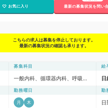
お気に入り
最新の募集状況を問い
こちらの求人は募集を停止しております。
最新の募集状況の確認も承ります。
募集科目
給
一般内科、循環器内科、呼吸器
日
内科、消化器内科、健診・人間
勤務曜日
勤
ドック
ッ
日
月
木