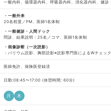
一般内科、循環器内科、呼吸器内科、消化器内科、健診
一般外来
20名程度／PM、医師1名体制
一般健診・人間ドック
問診、結果説明：25名／コマ、医師1名体制
画像診断（一次読影）
：バリウム読影、胸部読影※読影専門医によるWチェック
医師免許、保険医登録済
日勤:08:45〜17:00 (休憩時間: 60分)
月
木