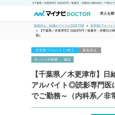
求人を探
医師求人・転職のマイナビDOCTOR
非常勤(アルバイ
【千葉県／木更津市】日給9万円！毎週月・木曜日の8
勤）
非常勤(アルバイト)求人
募集停止
ゆったりめ勤務
健診
【千葉県／木更津市】日給
アルバイト◎読影専門医
でご勤務～（内科系／非