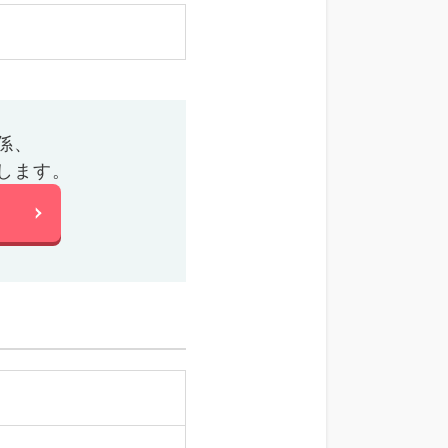
係、
します。