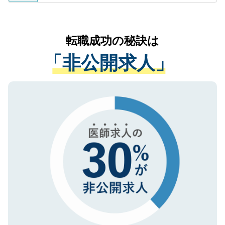
ているすべての個人データはご本人の許可
お気軽にご相談ください。先生専任のキャ
なく、医療機関側に開示したり、第三者に
リアパートナーが将来のご希望などをおう
提供することは一切ありません。また弊社
かがいして、現在の医療機関の状況や紹介
転職成功の秘訣は
は、個人情報の取り扱いについての厳密な
経験をまじえながら、適切なアドバイスを
管理基準を満たした事業者のみに付与され
「非公開求人」
させていただきます。すぐにご転職をされ
る、プライバシーマークを取得済みです。
ない方には、長期的なサポートが可能です
ご登録いただいた個人情報は、SSL（デー
ので、まずはご登録ください。
タ暗号化）によって保護されていますの
で、機密保持に関してもご安心ください。