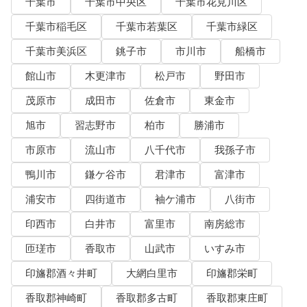
千葉市
千葉市中央区
千葉市花見川区
千葉市稲毛区
千葉市若葉区
千葉市緑区
千葉市美浜区
銚子市
市川市
船橋市
館山市
木更津市
松戸市
野田市
茂原市
成田市
佐倉市
東金市
旭市
習志野市
柏市
勝浦市
市原市
流山市
八千代市
我孫子市
鴨川市
鎌ケ谷市
君津市
富津市
浦安市
四街道市
袖ケ浦市
八街市
印西市
白井市
富里市
南房総市
匝瑳市
香取市
山武市
いすみ市
印旛郡酒々井町
大網白里市
印旛郡栄町
香取郡神崎町
香取郡多古町
香取郡東庄町