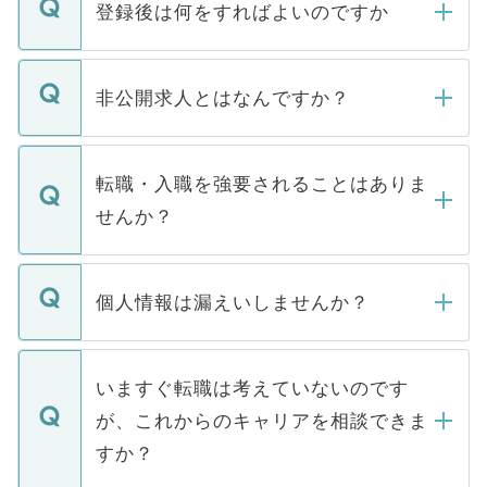
登録後は何をすればよいのですか
ご登録いただきましたら、弊社担当者がご
登録内容を確認し、その後メールもしくは
非公開求人とはなんですか？
お電話にて次のステップのご案内をいたし
ます。通常、5営業日以内にはご連絡をせて
マイナビDOCTORで取り扱っている求人の
いただきますので、しばらくお待ちくださ
うち約3割は、Webサイトからご覧いただ
転職・入職を強要されることはありま
い。
けない「非公開求人」です。非公開求人は
せんか？
下記の理由によって、一般には公開してい
ません。
転職・入職を強要することは一切ありませ
ん。また、仮に応募先から内定をいただい
個人情報は漏えいしませんか？
■応募殺到を避けるため 人気のある医療機
たとしても、ご本人が納得しない限り、内
関を公にしてしまうと、応募が殺到する場
定を承諾する必要はありません。内定先へ
個人情報が漏えいすることはありませんの
合があります。 選考を効率よく行うため
の辞退の連絡はキャリアパートナーが行い
で、ご安心ください。当サイトからの登録
いますぐ転職は考えていないのです
に、医療機関が求める条件に合った人材の
ますので、ご安心ください。
などで収集したご登録者様の個人情報は、
が、これからのキャリアを相談できま
みを人材紹介会社に依頼するケースが増え
ご本人のキャリアアップおよび転職活動の
ています。
すか？
支援を目的に使用いたします。お預かりし