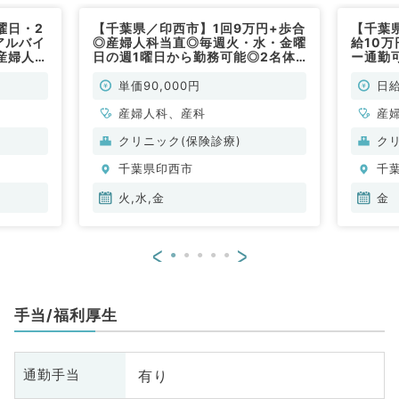
曜日・2
【千葉県／印西市】1回9万円+歩合
【千葉
アルバイ
◎産婦人科当直◎毎週火・水・金曜
給10
産婦人科
日の週1曜日から勤務可能◎2名体
ー通勤
制・マイカー通勤可能（産婦人科／
非常勤）
単価90,000円
日給
産婦人科、産科
産
クリニック(保険診療)
ク
千葉県印西市
千
火,水,金
金
<
>
手当/福利厚生
有り
通勤手当