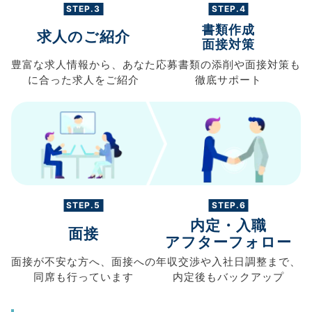
STEP.3
STEP.4
書類作成
求人のご紹介
面接対策
豊富な求人情報から、
あなた
応募書類の
添削や面接対策も
に合った求人を
ご紹介
徹底サポート
STEP.5
STEP.6
内定・入職
面接
アフターフォロー
面接が不安な方へ、
面接への
年収交渉や
入社日調整まで、
同席も
行っています
内定後もバックアップ