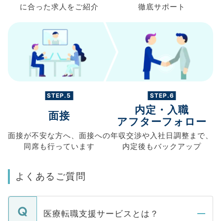
に合った求人を
ご紹介
徹底サポート
STEP.5
STEP.6
内定・入職
面接
アフターフォロー
面接が不安な方へ、
面接への
年収交渉や
入社日調整まで、
同席も
行っています
内定後もバックアップ
よくあるご質問
医療転職支援サービスとは？