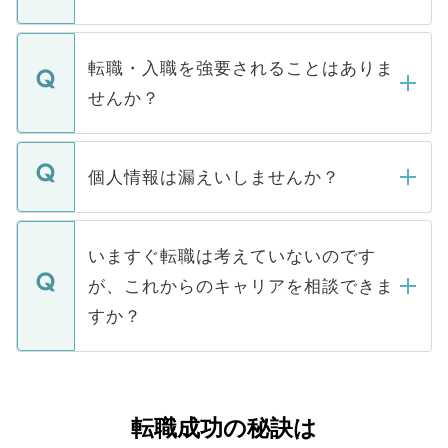
お電話にて次のステップのご案内をいたし
ます。通常、5営業日以内にはご連絡をせて
マイナビDOCTORで取り扱っている求人の
いただきますので、しばらくお待ちくださ
うち約3割は、Webサイトからご覧いただ
転職・入職を強要されることはありま
い。
けない「非公開求人」です。非公開求人は
せんか？
下記の理由によって、一般には公開してい
ません。
転職・入職を強要することは一切ありませ
ん。また、仮に応募先から内定をいただい
個人情報は漏えいしませんか？
■応募殺到を避けるため 人気のある医療機
たとしても、ご本人が納得しない限り、内
関を公にしてしまうと、応募が殺到する場
定を承諾する必要はありません。内定先へ
個人情報が漏えいすることはありませんの
合があります。 選考を効率よく行うため
の辞退の連絡はキャリアパートナーが行い
で、ご安心ください。当サイトからの登録
いますぐ転職は考えていないのです
に、医療機関が求める条件に合った人材の
ますので、ご安心ください。
などで収集したご登録者様の個人情報は、
が、これからのキャリアを相談できま
みを人材紹介会社に依頼するケースが増え
ご本人のキャリアアップおよび転職活動の
ています。
すか？
支援を目的に使用いたします。お預かりし
ているすべての個人データはご本人の許可
お気軽にご相談ください。先生専任のキャ
なく、医療機関側に開示したり、第三者に
リアパートナーが将来のご希望などをおう
提供することは一切ありません。また弊社
かがいして、現在の医療機関の状況や紹介
転職成功の秘訣は
は、個人情報の取り扱いについての厳密な
経験をまじえながら、適切なアドバイスを