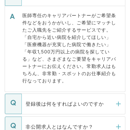
医師専任のキャリアパートナーがご希望条
件などをおうかがいし、ご希望にマッチし
たご入職先をご紹介するサービスです。
「自宅から近い病院を紹介してほしい」
「医療機器が充実した病院で働きたい」
「年収1,500万円以上の病院を探してい
る」など、さまざまなご要望をキャリアパ
ートナーにお伝えください。常勤求人はも
ちろん、非常勤・スポットのお仕事紹介も
行なっております。
登録後は何をすればよいのですか
ご登録いただきましたら、弊社担当者がご
登録内容を確認し、その後メールもしくは
非公開求人とはなんですか？