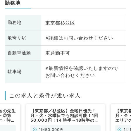
勤務地
東京都杉並区
勤務地
※詳細はお問い合わせください
最寄り駅
車通勤不可
自動車通勤
※最新情報を確認いたしますので
駐車場
お問い合わせください
この求人と条件が近い求人
医の先生
【東京都／杉並区】金曜日優先！
【東京
ト◎第
月・火・水曜日でも相談可能！1回
月・金
す・時給
50,000円！14 時半～18時半の午
エリア
／非常
後勤務！看護師同行あり（訪問診療
時で1回
／非常勤）
り（訪
1回50,000円
1回