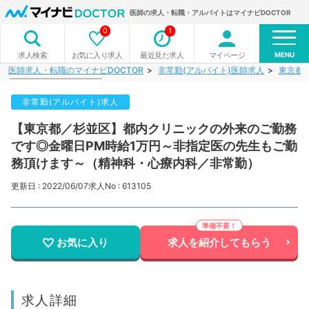
医師の求人・転職・アルバイトはマイナビDOCTOR
0
1
MENU
お気に入り求人
最近見た求人
マイページ
求人検索
医師求人・転職のマイナビDOCTOR
非常勤(アルバイト)医師求人
東京都
非常勤(アルバイト)求人
【東京都／杉並区】都内クリニックの外来のご勤務
です◎金曜日PM時給1万円～非指定医の先生もご勤
務頂けます～（精神科・心療内科／非常勤）
更新日 : 2022/06/07
求人No : 613105
お気に入り
求人を紹介してもらう
求人詳細