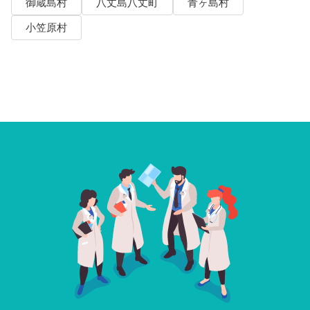
御蔵島村
八丈島八丈町
青ヶ島村
小笠原村