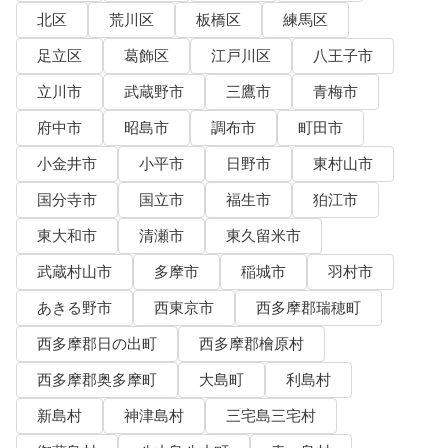
北区
荒川区
板橋区
練馬区
足立区
葛飾区
江戸川区
八王子市
立川市
武蔵野市
三鷹市
青梅市
府中市
昭島市
調布市
町田市
小金井市
小平市
日野市
東村山市
国分寺市
国立市
福生市
狛江市
東大和市
清瀬市
東久留米市
武蔵村山市
多摩市
稲城市
羽村市
あきる野市
西東京市
西多摩郡瑞穂町
西多摩郡日の出町
西多摩郡檜原村
西多摩郡奥多摩町
大島町
利島村
新島村
神津島村
三宅島三宅村