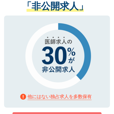
管理基準を満たした事業者のみに付与され
「非公開求人」
させていただきます。すぐにご転職をされ
る、プライバシーマークを取得済みです。
ない方には、長期的なサポートが可能です
ご登録いただいた個人情報は、SSL（デー
ので、まずはご登録ください。
タ暗号化）によって保護されていますの
で、機密保持に関してもご安心ください。
他にはない独占求人を多数保有