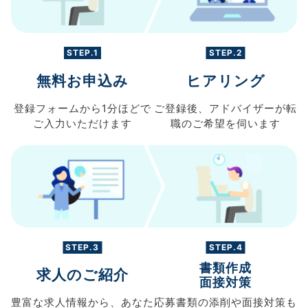
STEP.1
STEP.2
無料お申込み
ヒアリング
登録フォームから
1分ほどで
ご登録後、
アドバイザーが転
ご入力
いただけます
職の
ご希望を伺います
STEP.3
STEP.4
書類作成
求人のご紹介
面接対策
豊富な求人情報から、
あなた
応募書類の
添削や面接対策も