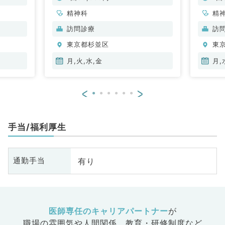
精神科
精
訪問診療
訪
東京都杉並区
東
月,火,水,金
月,
<
>
手当/福利厚生
有り
通勤手当
医師専任のキャリアパートナー
が
職場の雰囲気や人間関係、
教育・研修制度など