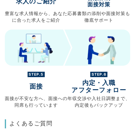
求人のご紹介
面接対策
豊富な求人情報から、
あなた
応募書類の
添削や面接対策も
に合った求人を
ご紹介
徹底サポート
STEP.5
STEP.6
内定・入職
面接
アフターフォロー
面接が不安な方へ、
面接への
年収交渉や
入社日調整まで、
同席も
行っています
内定後もバックアップ
よくあるご質問