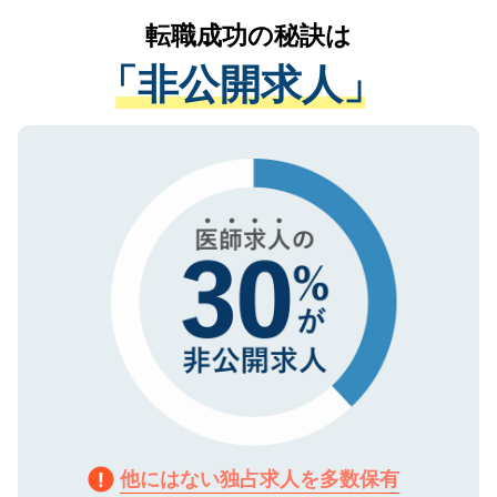
提供することは一切ありません。また弊社
かがいして、現在の医療機関の状況や紹介
転職成功の秘訣は
は、個人情報の取り扱いについての厳密な
経験をまじえながら、適切なアドバイスを
管理基準を満たした事業者のみに付与され
「非公開求人」
させていただきます。すぐにご転職をされ
る、プライバシーマークを取得済みです。
ない方には、長期的なサポートが可能です
ご登録いただいた個人情報は、SSL（デー
ので、まずはご登録ください。
タ暗号化）によって保護されていますの
で、機密保持に関してもご安心ください。
他にはない独占求人を多数保有