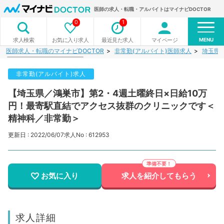
医師の求人・転職・アルバイトはマイナビDOCTOR
0
1
MENU
お気に入り求人
最近見た求人
マイページ
求人検索
医師求人・転職のマイナビDOCTOR
非常勤(アルバイト)医師求人
埼玉県
非常勤(アルバイト)求人
【埼玉県／鴻巣市】第2・4週土曜終日×日給10万
円！最寄駅直結でアクセス抜群のクリニックです＜
精神科／非常勤＞
更新日 : 2022/06/07
求人No : 612953
お気に入り
求人を紹介してもらう
求人詳細