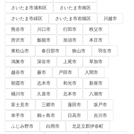
さいたま市浦和区
さいたま市南区
さいたま市緑区
さいたま市岩槻区
川越市
熊谷市
川口市
行田市
秩父市
所沢市
飯能市
加須市
本庄市
東松山市
春日部市
狭山市
羽生市
鴻巣市
深谷市
上尾市
草加市
越谷市
蕨市
戸田市
入間市
朝霞市
志木市
和光市
新座市
桶川市
久喜市
北本市
八潮市
富士見市
三郷市
蓮田市
坂戸市
幸手市
鶴ヶ島市
日高市
吉川市
ふじみ野市
白岡市
北足立郡伊奈町