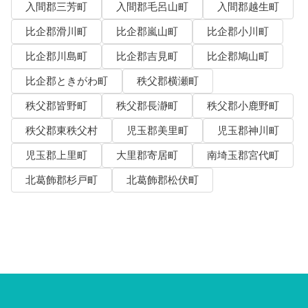
入間郡三芳町
入間郡毛呂山町
入間郡越生町
比企郡滑川町
比企郡嵐山町
比企郡小川町
比企郡川島町
比企郡吉見町
比企郡鳩山町
比企郡ときがわ町
秩父郡横瀬町
秩父郡皆野町
秩父郡長瀞町
秩父郡小鹿野町
秩父郡東秩父村
児玉郡美里町
児玉郡神川町
児玉郡上里町
大里郡寄居町
南埼玉郡宮代町
北葛飾郡杉戸町
北葛飾郡松伏町