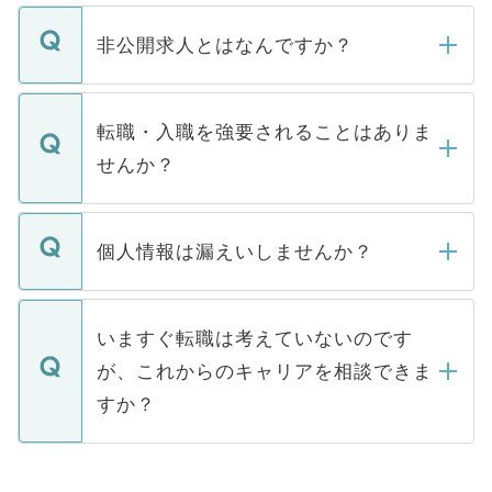
ご登録いただきましたら、弊社担当者がご
登録内容を確認し、その後メールもしくは
非公開求人とはなんですか？
お電話にて次のステップのご案内をいたし
ます。通常、5営業日以内にはご連絡をせて
マイナビDOCTORで取り扱っている求人の
いただきますので、しばらくお待ちくださ
うち約3割は、Webサイトからご覧いただ
転職・入職を強要されることはありま
い。
けない「非公開求人」です。非公開求人は
せんか？
下記の理由によって、一般には公開してい
ません。
転職・入職を強要することは一切ありませ
ん。また、仮に応募先から内定をいただい
個人情報は漏えいしませんか？
■応募殺到を避けるため 人気のある医療機
たとしても、ご本人が納得しない限り、内
関を公にしてしまうと、応募が殺到する場
定を承諾する必要はありません。内定先へ
個人情報が漏えいすることはありませんの
合があります。 選考を効率よく行うため
の辞退の連絡はキャリアパートナーが行い
で、ご安心ください。当サイトからの登録
いますぐ転職は考えていないのです
に、医療機関が求める条件に合った人材の
ますので、ご安心ください。
などで収集したご登録者様の個人情報は、
が、これからのキャリアを相談できま
みを人材紹介会社に依頼するケースが増え
ご本人のキャリアアップおよび転職活動の
ています。
すか？
支援を目的に使用いたします。お預かりし
ているすべての個人データはご本人の許可
お気軽にご相談ください。先生専任のキャ
なく、医療機関側に開示したり、第三者に
リアパートナーが将来のご希望などをおう