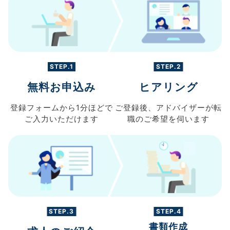
STEP.1
STEP.2
無料お申込み
ヒアリング
登録フォームから
1分ほどで
ご登録後、
アドバイザーが転
ご入力
いただけます
職の
ご希望を伺います
STEP.3
STEP.4
書類作成