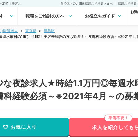
【東京都／豊島区】★希少な夜診求人★時給1.1万円◎毎週水曜日の19時～21時！美容未経験の方も歓迎！～皮膚科経験必須～※2021年4月～の募集（皮膚科／非常勤）非常勤(アルバイト)の求人｜医師の求人・転職・アルバイトは【マイナビDOCTOR】
自治体・公共団体採用ご担当者さまへ
採用ご担当者
お気
す
転職をご検討の方へ
お役立ちガイド
ト)医師求人
東京都
豊島区
毎週水曜日の19時～21時！美容未経験の方も歓迎！～皮膚科経験必須～※2021年
な夜診求人★時給1.1万円◎毎週水曜
科経験必須～※2021年4月～の募
お気に入り
求人を紹介しても