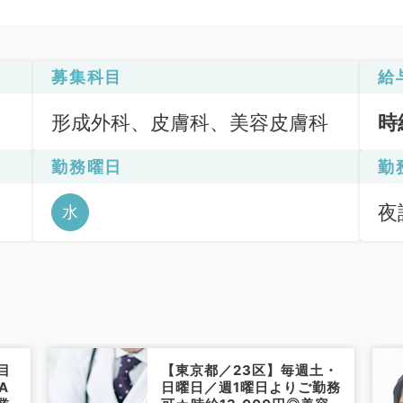
募集科目
給
形成外科、皮膚科、美容皮膚科
時
勤務曜日
勤
夜診
水
目
【東京都／23区】毎週土・
A
日曜日／週1曜日よりご勤務