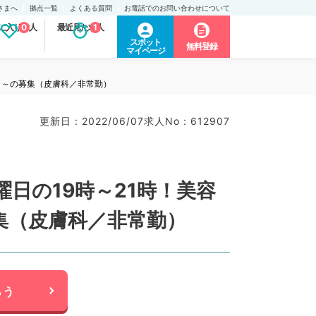
さまへ
拠点一覧
よくある質問
お電話でのお問い合わせについて
に入り求人
0
最近見た求人
1
スポット
無料登録
マイページ
4月～の募集（皮膚科／非常勤）
更新日 : 2022/06/07
求人No : 612907
日の19時～21時！美容
集（皮膚科／非常勤）
らう