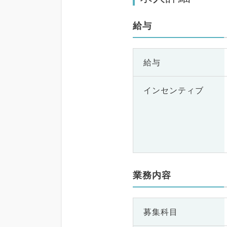
科、健診・人間ドック
急科・ＩＣＵ、病理科
給与
礎医学系、膠原病科、
ーツ整形外科、大腸・
外科、その他、産業医
目不問
給与
インセンティブ
業務内容
募集科目