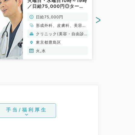
火曜日・水曜日10時～19時
／日給75,000円◎ターミ
ナル駅から徒歩3分の好立
>
日給75,000円
地です♪（皮膚科・美容皮
膚科・形成外科／非常勤）
形成外科、皮膚科、美容皮
膚科
クリニック(美容・自由診
療）
東京都豊島区
火,水
手当/福利厚生