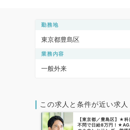
勤務地
東京都豊島区
業務内容
一般外来
この求人と条件が近い求人
島区】時給1万
【東京都／豊島区】★科
曜日の外来のア
不問で日給8万円！★AG