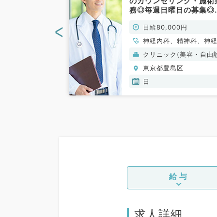
！駅から徒歩1
のカウンセリング・施術
のクリニックで
務◎毎週日曜日の募集◎
形成外科/非常
チカクリニック～（科目
<
00円
日給80,000円
問／非常勤）
、皮膚科、美容皮
神経内科、精神科、神
科、アレルギー科、リ
(保険診療)
クリニック(美容・自由
チ科、小児科、整形外
療）
島区
東京都豊島区
形成外科、美容外科、
経外科、呼吸器外科、
日
血管外科、小児外科、
科、泌尿器科、産婦人
産科、婦人科、眼科、
咽喉科、気管食道科、
線科、リハビリテーシ
科、麻酔科、ペインク
ック、人工透析科、緩
ア科、一般内科、循環
科、呼吸器内科、消化
給与
科、内分泌・代謝内科
臓内科、老年内科、血
科、外科系全般、一般
科、消化器外科、乳腺
求人詳細
科、総合診療科、美容