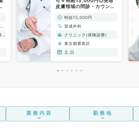
業
可☆時給13,000円◎美容
駅
皮膚領域の問診・カウンセ
不
リング・施術のお仕事
時給13,000円
♪（形成外科／非常勤）
経
形成外科
ウマ
診
クリニック(保険診療)
科、
東京都豊島区
脳神
心臓
土,日
皮膚
科、
耳鼻
放射
ョン
リニ
和ケ
器内
器内
業務内容
勤務地
、腎
液内
外
外
皮膚