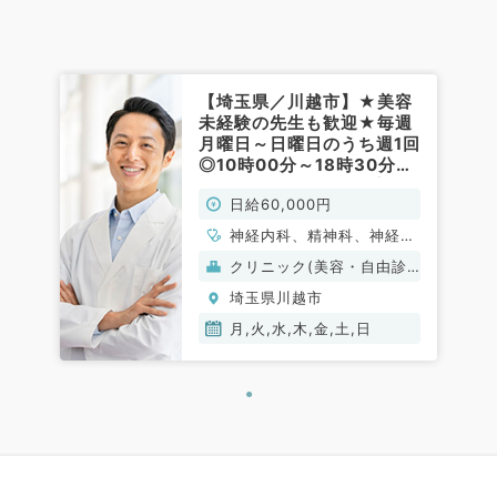
【埼玉県／川越市】★美容
未経験の先生も歓迎★毎週
月曜日～日曜日のうち週1回
◎10時00分～18時30分勤
務可能◎日給6万円～応相
日給60,000円
談（美容皮膚科／非常勤）
神経内科、精神科、神経
科、アレルギー科、リウマ
クリニック(美容・自由診
チ科、小児科、整形外科、
療）
埼玉県川越市
形成外科、美容外科、脳神
経外科、呼吸器外科、心臓
月,火,水,木,金,土,日
血管外科、小児外科、皮膚
科、泌尿器科、産婦人科、
産科、婦人科、眼科、耳鼻
咽喉科、気管食道科、放射
線科、リハビリテーション
科、麻酔科、ペインクリニ
ック、人工透析科、緩和ケ