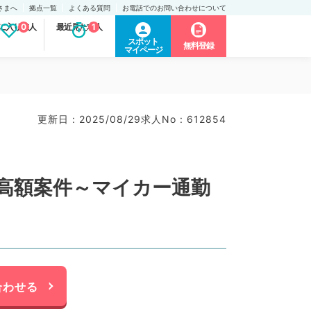
さまへ
拠点一覧
よくある質問
お電話でのお問い合わせについて
に入り求人
0
最近見た求人
1
スポット
無料登録
マイページ
更新日 : 2025/08/29
求人No : 612854
高額案件～マイカー通勤
合わせる