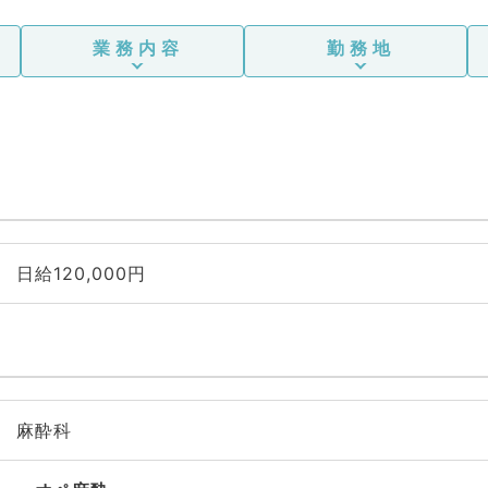
ア科、一般内科、循環器内
科、呼吸器内科、消化器内
業務内容
勤務地
科、内分泌・代謝内科、腎
臓内科、老年内科、血液内
科、外科系全般、一般外
科、消化器外科、乳腺外
科、総合診療科、美容皮膚
科、健診・人間ドック、救
急科・ＩＣＵ、病理科、基
礎医学系、膠原病科、スポ
ーツ整形外科、大腸・肛門
外科、その他、産業医、科
目不問
日給120,000円
麻酔科