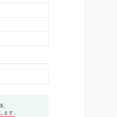
係、
します。