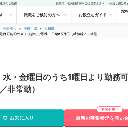
【神奈川県／大和市】月・水・金曜日のうち1曜日より勤務可能◎外来＋往診のご勤務・日給8.5万円（精神科／非常勤）非常勤(アルバイト)の求人｜医師の求人・転職・アルバイトは【マイナビDOCTOR】
自治体・公共団体採用ご担当者さまへ
採用ご担当者
お気
す
転職をご検討の方へ
お役立ちガイド
ト)医師求人
神奈川県
大和市
勤務可能◎外来＋往診のご勤務・日給8.5万円（精神科／非常勤）
・水・金曜日のうち1曜日より勤務
科／非常勤）
お気に入り
最新の募集状況を問い