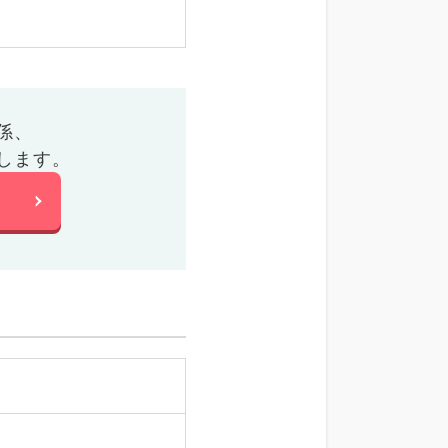
係、
します。