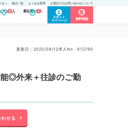
さまへ
拠点一覧
よくある質問
お電話でのお問い合わせについて
に入り求人
0
最近見た求人
1
スポット
無料登録
マイページ
更新日 : 2025/09/12
求人No : 612790
可能◎外来＋往診のご勤
合わせる