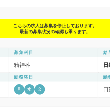
こちらの求人は募集を停止しております。
最新の募集状況の確認も承ります。
募集科目
給
精神科
日
勤務曜日
勤
、
日
月
水
金
6