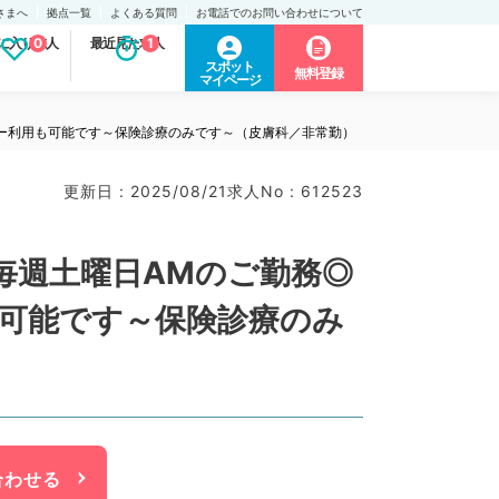
さまへ
拠点一覧
よくある質問
お電話でのお問い合わせについて
に入り求人
0
最近見た求人
1
スポット
無料登録
マイページ
シー利用も可能です～保険診療のみです～（皮膚科／非常勤）
更新日 : 2025/08/21
求人No : 612523
◎毎週土曜日AMのご勤務◎
可能です～保険診療のみ
合わせる