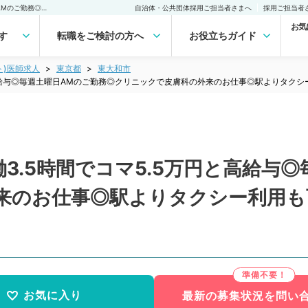
【東京都／東大和市】実働3.5時間でコマ5.5万円と高給与◎毎週土曜日AMのご勤務◎クリニックで皮膚科の外来のお仕事◎駅よりタクシー利用も可能です～保険診療のみです～（皮膚科／非常勤）非常勤(アルバイト)の求人｜医師の求人・転職・アルバイトは【マイナビDOCTOR】
自治体・公共団体採用ご担当者さまへ
採用ご担当者
お気
す
転職をご検討の方へ
お役立ちガイド
ト)医師求人
東京都
東大和市
と高給与◎毎週土曜日AMのご勤務◎クリニックで皮膚科の外来のお仕事◎駅よりタク
3.5時間でコマ5.5万円と高給与
来のお仕事◎駅よりタクシー利用も
）
お気に入り
最新の募集状況を問い