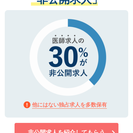
る、プライバシーマークを取得済みです。
ない方には、長期的なサポートが可能です
ご登録いただいた個人情報は、SSL（デー
ので、まずはご登録ください。
タ暗号化）によって保護されていますの
で、機密保持に関してもご安心ください。
他にはない独占求人を多数保有
非公開求人を紹介してもらう