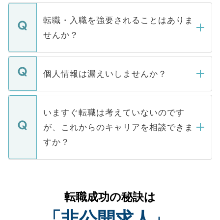
ます。通常、5営業日以内にはご連絡をせて
マイナビDOCTORで取り扱っている求人の
いただきますので、しばらくお待ちくださ
うち約3割は、Webサイトからご覧いただ
転職・入職を強要されることはありま
い。
けない「非公開求人」です。非公開求人は
せんか？
下記の理由によって、一般には公開してい
ません。
転職・入職を強要することは一切ありませ
ん。また、仮に応募先から内定をいただい
個人情報は漏えいしませんか？
■応募殺到を避けるため 人気のある医療機
たとしても、ご本人が納得しない限り、内
関を公にしてしまうと、応募が殺到する場
定を承諾する必要はありません。内定先へ
個人情報が漏えいすることはありませんの
合があります。 選考を効率よく行うため
の辞退の連絡はキャリアパートナーが行い
で、ご安心ください。当サイトからの登録
いますぐ転職は考えていないのです
に、医療機関が求める条件に合った人材の
ますので、ご安心ください。
などで収集したご登録者様の個人情報は、
が、これからのキャリアを相談できま
みを人材紹介会社に依頼するケースが増え
ご本人のキャリアアップおよび転職活動の
ています。
すか？
支援を目的に使用いたします。お預かりし
ているすべての個人データはご本人の許可
お気軽にご相談ください。先生専任のキャ
なく、医療機関側に開示したり、第三者に
リアパートナーが将来のご希望などをおう
提供することは一切ありません。また弊社
かがいして、現在の医療機関の状況や紹介
転職成功の秘訣は
は、個人情報の取り扱いについての厳密な
経験をまじえながら、適切なアドバイスを
管理基準を満たした事業者のみに付与され
「非公開求人」
させていただきます。すぐにご転職をされ