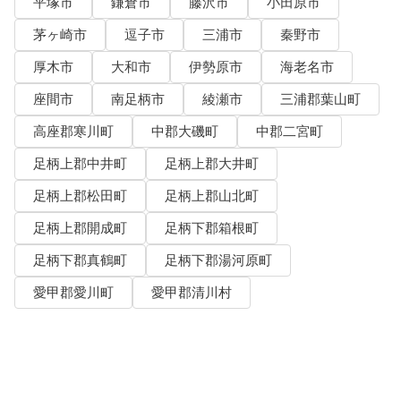
平塚市
鎌倉市
藤沢市
小田原市
茅ヶ崎市
逗子市
三浦市
秦野市
厚木市
大和市
伊勢原市
海老名市
座間市
南足柄市
綾瀬市
三浦郡葉山町
高座郡寒川町
中郡大磯町
中郡二宮町
足柄上郡中井町
足柄上郡大井町
足柄上郡松田町
足柄上郡山北町
足柄上郡開成町
足柄下郡箱根町
足柄下郡真鶴町
足柄下郡湯河原町
愛甲郡愛川町
愛甲郡清川村