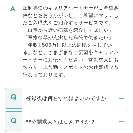
医師専任のキャリアパートナーがご希望条
件などをおうかがいし、ご希望にマッチし
たご入職先をご紹介するサービスです。
「自宅から近い病院を紹介してほしい」
「医療機器が充実した病院で働きたい」
「年収1,500万円以上の病院を探してい
る」など、さまざまなご要望をキャリアパ
ートナーにお伝えください。常勤求人はも
ちろん、非常勤・スポットのお仕事紹介も
行なっております。
登録後は何をすればよいのですか
ご登録いただきましたら、弊社担当者がご
登録内容を確認し、その後メールもしくは
非公開求人とはなんですか？
お電話にて次のステップのご案内をいたし