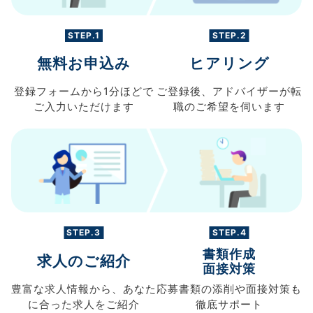
STEP.1
STEP.2
無料お申込み
ヒアリング
登録フォームから
1分ほどで
ご登録後、
アドバイザーが転
ご入力
いただけます
職の
ご希望を伺います
STEP.3
STEP.4
書類作成
求人のご紹介
面接対策
豊富な求人情報から、
あなた
応募書類の
添削や面接対策も
に合った求人を
ご紹介
徹底サポート