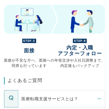
STEP.5
STEP.6
内定・入職
面接
アフターフォロー
面接が不安な方へ、
面接への
年収交渉や
入社日調整まで、
同席も
行っています
内定後もバックアップ
よくあるご質問
医療転職支援サービスとは？