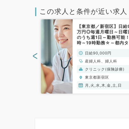
この求人と条件が近い求人
新宿区】日給最
【東京都／新宿区】日給
円の好条件求人で
万円◎毎週月曜日～日曜
応を頂ける先生
のうち週1日～勤務可能！
～日曜日のうち
時～19時勤務☆～都内タ
の募集（産婦人
ミナル駅最寄りで通勤便
<
00円
日給90,000円
／非常勤）
～（産婦人科、婦人科／
常勤）
、婦人科
産婦人科、婦人科
ク(美容・自由診
クリニック(保険診療)
宿区
東京都新宿区
木,金,土,日
月,火,水,木,金,土,日