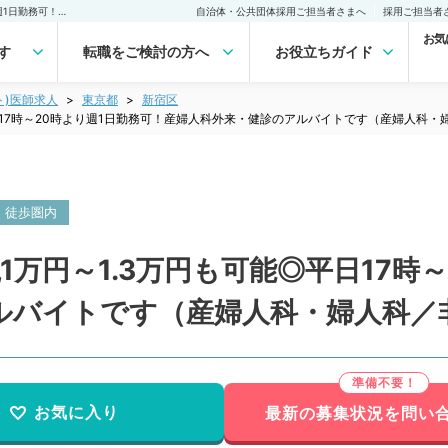
【東京都・埼玉県】時給1,1万円～1.3万円も可能◎平日17時～20時より週1日勤務可！産婦人科外来・健診のアルバイトです（産婦人科・婦人科／非常勤）非常勤(アルバイト)の求人｜医師の求人・転職・アルバイトは【マイナビDOCTOR】
自治体・公共団体採用ご担当者さまへ
採用ご担当者
お気
す
転職をご検討の方へ
お役立ちガイド
ト)医師求人
東京都
新宿区
平日17時～20時より週1日勤務可！産婦人科外来・健診のアルバイトです（産婦人科・
・徒歩圏内
1万円～1.3万円も可能◎平日17時
ルバイトです（産婦人科・婦人科／
お気に入り
最新の募集状況を問い