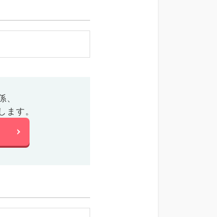
係、
します。