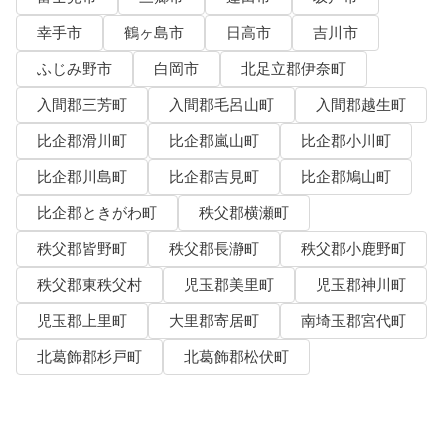
幸手市
鶴ヶ島市
日高市
吉川市
ふじみ野市
白岡市
北足立郡伊奈町
入間郡三芳町
入間郡毛呂山町
入間郡越生町
比企郡滑川町
比企郡嵐山町
比企郡小川町
比企郡川島町
比企郡吉見町
比企郡鳩山町
比企郡ときがわ町
秩父郡横瀬町
秩父郡皆野町
秩父郡長瀞町
秩父郡小鹿野町
秩父郡東秩父村
児玉郡美里町
児玉郡神川町
児玉郡上里町
大里郡寄居町
南埼玉郡宮代町
北葛飾郡杉戸町
北葛飾郡松伏町