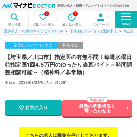
医師の求人・転職・アルバイトはマイナビDOCTOR
0
1
MENU
お気に入り求人
最近見た求人
マイページ
求人検索
医師求人・転職のマイナビDOCTOR
非常勤(アルバイト)医師求人
埼玉県
非常勤(アルバイト)求人
募集停止
【埼玉県／川口市】指定医の有無不問！毎週水曜日
◎指定医1回4.5万円のゆったり当直バイト～時間調
整相談可能～（精神科／非常勤）
更新日 : 2023/08/24
求人No : 612081
最新の募集状況を
お気に入り
問い合わせる
こちらの求人は募集を停止しております。