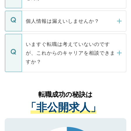
下記の理由によって、一般には公開してい
ません。
転職・入職を強要することは一切ありませ
ん。また、仮に応募先から内定をいただい
個人情報は漏えいしませんか？
■応募殺到を避けるため 人気のある医療機
たとしても、ご本人が納得しない限り、内
関を公にしてしまうと、応募が殺到する場
定を承諾する必要はありません。内定先へ
個人情報が漏えいすることはありませんの
合があります。 選考を効率よく行うため
の辞退の連絡はキャリアパートナーが行い
で、ご安心ください。当サイトからの登録
いますぐ転職は考えていないのです
に、医療機関が求める条件に合った人材の
ますので、ご安心ください。
などで収集したご登録者様の個人情報は、
が、これからのキャリアを相談できま
みを人材紹介会社に依頼するケースが増え
ご本人のキャリアアップおよび転職活動の
ています。
すか？
支援を目的に使用いたします。お預かりし
ているすべての個人データはご本人の許可
お気軽にご相談ください。先生専任のキャ
なく、医療機関側に開示したり、第三者に
リアパートナーが将来のご希望などをおう
提供することは一切ありません。また弊社
かがいして、現在の医療機関の状況や紹介
転職成功の秘訣は
は、個人情報の取り扱いについての厳密な
経験をまじえながら、適切なアドバイスを
管理基準を満たした事業者のみに付与され
「非公開求人」
させていただきます。すぐにご転職をされ
る、プライバシーマークを取得済みです。
ない方には、長期的なサポートが可能です
ご登録いただいた個人情報は、SSL（デー
ので、まずはご登録ください。
タ暗号化）によって保護されていますの
で、機密保持に関してもご安心ください。