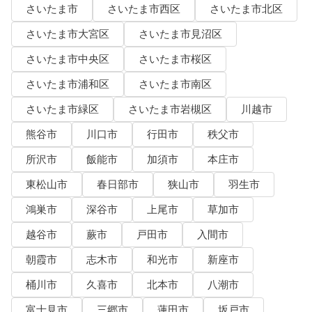
さいたま市
さいたま市西区
さいたま市北区
さいたま市大宮区
さいたま市見沼区
さいたま市中央区
さいたま市桜区
さいたま市浦和区
さいたま市南区
さいたま市緑区
さいたま市岩槻区
川越市
熊谷市
川口市
行田市
秩父市
所沢市
飯能市
加須市
本庄市
東松山市
春日部市
狭山市
羽生市
鴻巣市
深谷市
上尾市
草加市
越谷市
蕨市
戸田市
入間市
朝霞市
志木市
和光市
新座市
桶川市
久喜市
北本市
八潮市
富士見市
三郷市
蓮田市
坂戸市