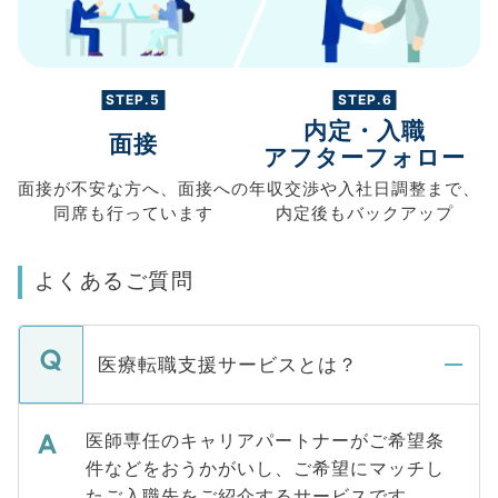
STEP.5
STEP.6
内定・入職
面接
アフターフォロー
面接が不安な方へ、
面接への
年収交渉や
入社日調整まで、
同席も
行っています
内定後もバックアップ
よくあるご質問
医療転職支援サービスとは？
医師専任のキャリアパートナーがご希望条
件などをおうかがいし、ご希望にマッチし
たご入職先をご紹介するサービスです。