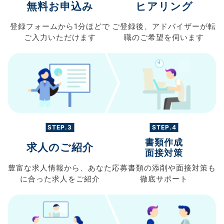
無料お申込み
ヒアリング
登録フォームから
1分ほどで
ご登録後、
アドバイザーが転
ご入力
いただけます
職の
ご希望を伺います
STEP.3
STEP.4
書類作成
求人のご紹介
面接対策
豊富な求人情報から、
あなた
応募書類の
添削や面接対策も
に合った求人を
ご紹介
徹底サポート