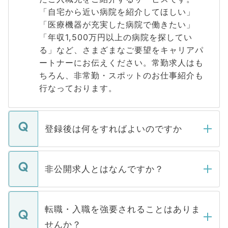
「自宅から近い病院を紹介してほしい」
「医療機器が充実した病院で働きたい」
「年収1,500万円以上の病院を探してい
る」など、さまざまなご要望をキャリアパ
ートナーにお伝えください。常勤求人はも
ちろん、非常勤・スポットのお仕事紹介も
行なっております。
登録後は何をすればよいのですか
ご登録いただきましたら、弊社担当者がご
登録内容を確認し、その後メールもしくは
非公開求人とはなんですか？
お電話にて次のステップのご案内をいたし
ます。通常、5営業日以内にはご連絡をせて
マイナビDOCTORで取り扱っている求人の
いただきますので、しばらくお待ちくださ
うち約3割は、Webサイトからご覧いただ
転職・入職を強要されることはありま
い。
けない「非公開求人」です。非公開求人は
せんか？