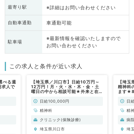
※詳細はお問い合わせください
最寄り駅
車通勤可能
自動車通勤
※最新情報を確認いたしますので
駐車場
お問い合わせください
この求人と条件が近い求人
選べる週
【埼玉県／川口市】日給10万円～
【埼玉
円求人で
12万円！月・火・水・木・金・土
精神科
曜日の中から相談可能★外来と在
ます★8
宅医療のご対応です◎隔週相談
から相
OK！（精神科／非常勤）
日給100,000円
日給
精神科
精
クリニック(保険診療)
病
埼玉県川口市
埼