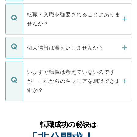
ます。通常、5営業日以内にはご連絡をせて
マイナビDOCTORで取り扱っている求人の
いただきますので、しばらくお待ちくださ
うち約3割は、Webサイトからご覧いただ
転職・入職を強要されることはありま
い。
けない「非公開求人」です。非公開求人は
せんか？
下記の理由によって、一般には公開してい
ません。
転職・入職を強要することは一切ありませ
ん。また、仮に応募先から内定をいただい
個人情報は漏えいしませんか？
■応募殺到を避けるため 人気のある医療機
たとしても、ご本人が納得しない限り、内
関を公にしてしまうと、応募が殺到する場
定を承諾する必要はありません。内定先へ
個人情報が漏えいすることはありませんの
合があります。 選考を効率よく行うため
の辞退の連絡はキャリアパートナーが行い
で、ご安心ください。当サイトからの登録
いますぐ転職は考えていないのです
に、医療機関が求める条件に合った人材の
ますので、ご安心ください。
などで収集したご登録者様の個人情報は、
が、これからのキャリアを相談できま
みを人材紹介会社に依頼するケースが増え
ご本人のキャリアアップおよび転職活動の
ています。
すか？
支援を目的に使用いたします。お預かりし
ているすべての個人データはご本人の許可
お気軽にご相談ください。先生専任のキャ
なく、医療機関側に開示したり、第三者に
リアパートナーが将来のご希望などをおう
提供することは一切ありません。また弊社
かがいして、現在の医療機関の状況や紹介
転職成功の秘訣は
は、個人情報の取り扱いについての厳密な
経験をまじえながら、適切なアドバイスを
管理基準を満たした事業者のみに付与され
させていただきます。すぐにご転職をされ