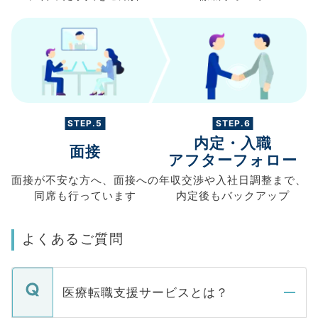
STEP.5
STEP.6
内定・入職
面接
アフターフォロー
面接が不安な方へ、
面接への
年収交渉や
入社日調整まで、
同席も
行っています
内定後もバックアップ
よくあるご質問
医療転職支援サービスとは？