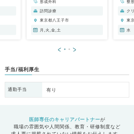
形成外科
整
訪問診療
ク
東京都八王子市
東
月,火,金,土
水
<
>
手当/福利厚生
有り
通勤手当
医師専任のキャリアパートナー
が
職場の雰囲気や人間関係、
教育・研修制度など
求人票に掲載されていない情報をお伝えします。