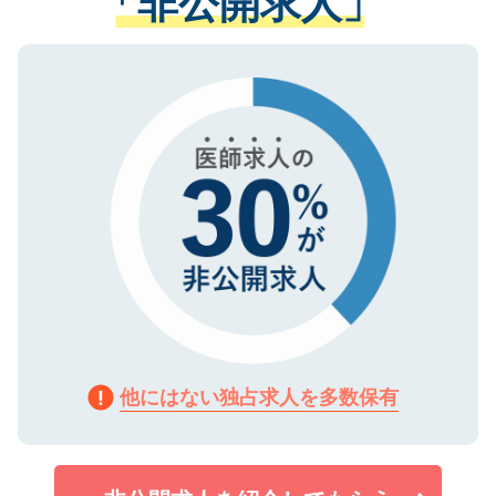
「非公開求人」
る、プライバシーマークを取得済みです。
ない方には、長期的なサポートが可能です
ご登録いただいた個人情報は、SSL（デー
ので、まずはご登録ください。
タ暗号化）によって保護されていますの
で、機密保持に関してもご安心ください。
他にはない独占求人を多数保有