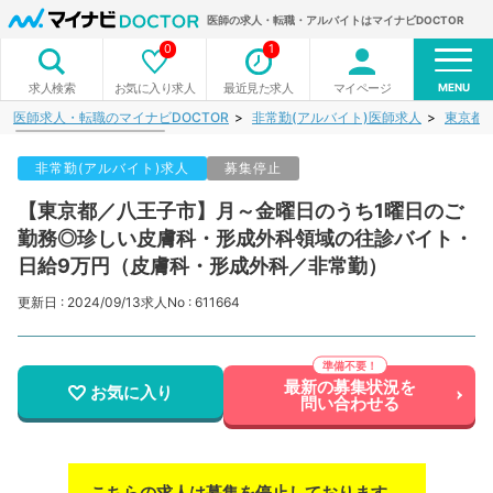
医師の求人・転職・アルバイトはマイナビDOCTOR
0
1
MENU
お気に入り求人
最近見た求人
マイページ
求人検索
医師求人・転職のマイナビDOCTOR
非常勤(アルバイト)医師求人
東京都
非常勤(アルバイト)求人
募集停止
【東京都／八王子市】月～金曜日のうち1曜日のご
勤務◎珍しい皮膚科・形成外科領域の往診バイト・
日給9万円（皮膚科・形成外科／非常勤）
更新日 : 2024/09/13
求人No : 611664
最新の募集状況を
お気に入り
問い合わせる
こちらの求人は募集を停止しております。