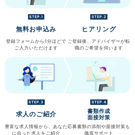
STEP.1
STEP.2
無料お申込み
ヒアリング
登録フォームから
1分ほどで
ご登録後、
アドバイザーが転
ご入力
いただけます
職の
ご希望を伺います
STEP.3
STEP.4
書類作成
求人のご紹介
面接対策
豊富な求人情報から、
あなた
応募書類の
添削や面接対策も
に合った求人を
ご紹介
徹底サポート