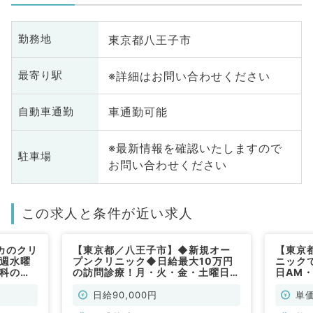
東京都八王子市
勤務地
※詳細はお問い合わせください
最寄り駅
車通勤可能
自動車通勤
※最新情報を確認いたしますので
駐車場
お問い合わせください
この求人と条件が近い求人
カのクリ
【東京都／八王子市】◆新規オー
【東京
4週水曜
プンクリニック◆日給最大10万円
ニック
外科の外
の訪問診療！月・火・金・土曜日の
日AM
常勤）
うち週1日／専門医不問です◎（形
来バイ
成外科／非常勤）
日給90,000円
単価