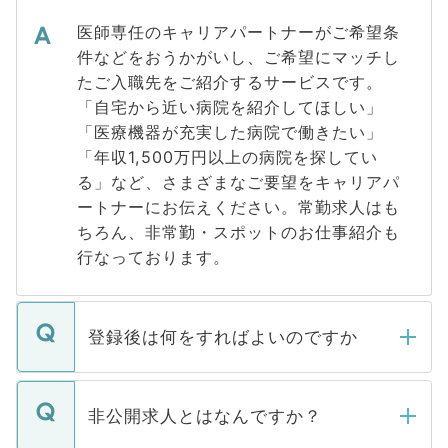
医師専任のキャリアパートナーがご希望条
件などをおうかがいし、ご希望にマッチし
たご入職先をご紹介するサービスです。
「自宅から近い病院を紹介してほしい」
「医療機器が充実した病院で働きたい」
「年収1,500万円以上の病院を探してい
る」など、さまざまなご要望をキャリアパ
ートナーにお伝えください。常勤求人はも
ちろん、非常勤・スポットのお仕事紹介も
行なっております。
登録後は何をすればよいのですか
ご登録いただきましたら、弊社担当者がご
登録内容を確認し、その後メールもしくは
非公開求人とはなんですか？
お電話にて次のステップのご案内をいたし