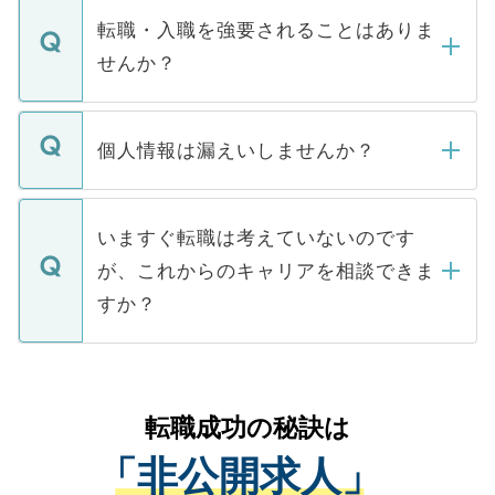
いただきますので、しばらくお待ちくださ
うち約3割は、Webサイトからご覧いただ
転職・入職を強要されることはありま
い。
けない「非公開求人」です。非公開求人は
せんか？
下記の理由によって、一般には公開してい
ません。
転職・入職を強要することは一切ありませ
ん。また、仮に応募先から内定をいただい
個人情報は漏えいしませんか？
■応募殺到を避けるため 人気のある医療機
たとしても、ご本人が納得しない限り、内
関を公にしてしまうと、応募が殺到する場
定を承諾する必要はありません。内定先へ
個人情報が漏えいすることはありませんの
合があります。 選考を効率よく行うため
の辞退の連絡はキャリアパートナーが行い
で、ご安心ください。当サイトからの登録
いますぐ転職は考えていないのです
に、医療機関が求める条件に合った人材の
ますので、ご安心ください。
などで収集したご登録者様の個人情報は、
が、これからのキャリアを相談できま
みを人材紹介会社に依頼するケースが増え
ご本人のキャリアアップおよび転職活動の
ています。
すか？
支援を目的に使用いたします。お預かりし
ているすべての個人データはご本人の許可
お気軽にご相談ください。先生専任のキャ
なく、医療機関側に開示したり、第三者に
リアパートナーが将来のご希望などをおう
提供することは一切ありません。また弊社
かがいして、現在の医療機関の状況や紹介
転職成功の秘訣は
は、個人情報の取り扱いについての厳密な
経験をまじえながら、適切なアドバイスを
管理基準を満たした事業者のみに付与され
「非公開求人」
させていただきます。すぐにご転職をされ
る、プライバシーマークを取得済みです。