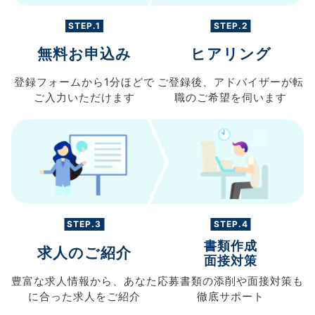
STEP.1
STEP.2
無料お申込み
ヒアリング
登録フォームから
1分ほどで
ご登録後、
アドバイザーが転
ご入力
いただけます
職の
ご希望を伺います
STEP.3
STEP.4
書類作成
求人のご紹介
面接対策
豊富な求人情報から、
あなた
応募書類の
添削や面接対策も
に合った求人を
ご紹介
徹底サポート