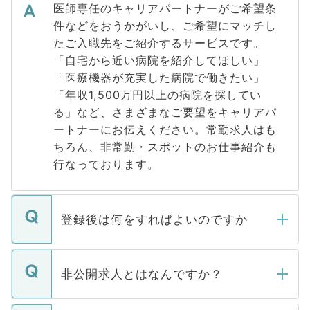
医師専任のキャリアパートナーがご希望条
件などをおうかがいし、ご希望にマッチし
たご入職先をご紹介するサービスです。
「自宅から近い病院を紹介してほしい」
「医療機器が充実した病院で働きたい」
「年収1,500万円以上の病院を探してい
る」など、さまざまなご要望をキャリアパ
ートナーにお伝えください。常勤求人はも
ちろん、非常勤・スポットのお仕事紹介も
行なっております。
登録後は何をすればよいのですか
ご登録いただきましたら、弊社担当者がご
登録内容を確認し、その後メールもしくは
非公開求人とはなんですか？
お電話にて次のステップのご案内をいたし
ます。通常、5営業日以内にはご連絡をせて
マイナビDOCTORで取り扱っている求人の