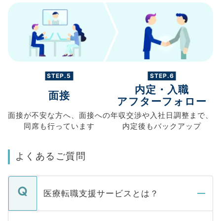
STEP.5
STEP.6
内定・入職
面接
アフターフォロー
面接が不安な方へ、
面接への
年収交渉や
入社日調整まで、
同席も
行っています
内定後もバックアップ
よくあるご質問
医療転職支援サービスとは？