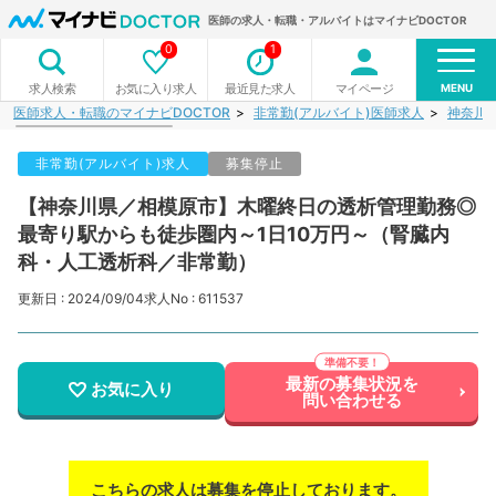
医師の求人・転職・アルバイトはマイナビDOCTOR
0
1
MENU
お気に入り求人
最近見た求人
マイページ
求人検索
医師求人・転職のマイナビDOCTOR
非常勤(アルバイト)医師求人
神奈川
非常勤(アルバイト)求人
募集停止
【神奈川県／相模原市】木曜終日の透析管理勤務◎
最寄り駅からも徒歩圏内～1日10万円～（腎臓内
科・人工透析科／非常勤）
更新日 : 2024/09/04
求人No : 611537
最新の募集状況を
お気に入り
問い合わせる
こちらの求人は募集を停止しております。