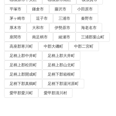
平塚市
鎌倉市
藤沢市
小田原市
茅ヶ崎市
逗子市
三浦市
秦野市
厚木市
大和市
伊勢原市
海老名市
座間市
南足柄市
綾瀬市
三浦郡葉山町
高座郡寒川町
中郡大磯町
中郡二宮町
足柄上郡中井町
足柄上郡大井町
足柄上郡松田町
足柄上郡山北町
足柄上郡開成町
足柄下郡箱根町
足柄下郡真鶴町
足柄下郡湯河原町
愛甲郡愛川町
愛甲郡清川村