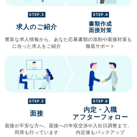
STEP.3
STEP.4
書類作成
求人のご紹介
面接対策
豊富な求人情報から、
あなた
応募書類の
添削や面接対策も
に合った求人を
ご紹介
徹底サポート
STEP.5
STEP.6
内定・入職
面接
アフターフォロー
面接が不安な方へ、
面接への
年収交渉や
入社日調整まで、
同席も
行っています
内定後もバックアップ