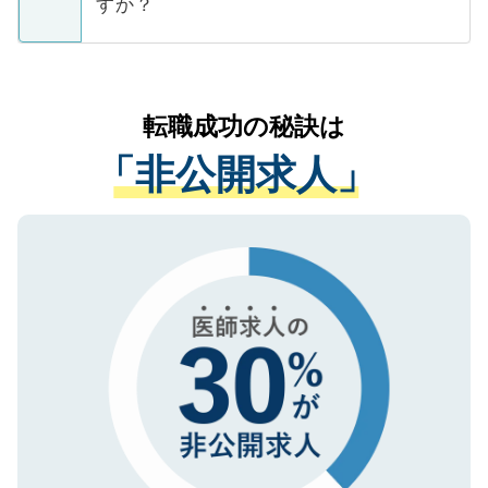
ています。
すか？
支援を目的に使用いたします。お預かりし
ているすべての個人データはご本人の許可
お気軽にご相談ください。先生専任のキャ
なく、医療機関側に開示したり、第三者に
リアパートナーが将来のご希望などをおう
提供することは一切ありません。また弊社
かがいして、現在の医療機関の状況や紹介
転職成功の秘訣は
は、個人情報の取り扱いについての厳密な
経験をまじえながら、適切なアドバイスを
管理基準を満たした事業者のみに付与され
「非公開求人」
させていただきます。すぐにご転職をされ
る、プライバシーマークを取得済みです。
ない方には、長期的なサポートが可能です
ご登録いただいた個人情報は、SSL（デー
ので、まずはご登録ください。
タ暗号化）によって保護されていますの
で、機密保持に関してもご安心ください。