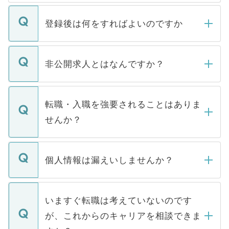
登録後は何をすればよいのですか
ご登録いただきましたら、弊社担当者がご
登録内容を確認し、その後メールもしくは
非公開求人とはなんですか？
お電話にて次のステップのご案内をいたし
ます。通常、5営業日以内にはご連絡をせて
マイナビDOCTORで取り扱っている求人の
いただきますので、しばらくお待ちくださ
うち約3割は、Webサイトからご覧いただ
転職・入職を強要されることはありま
い。
けない「非公開求人」です。非公開求人は
せんか？
下記の理由によって、一般には公開してい
ません。
転職・入職を強要することは一切ありませ
ん。また、仮に応募先から内定をいただい
個人情報は漏えいしませんか？
■応募殺到を避けるため 人気のある医療機
たとしても、ご本人が納得しない限り、内
関を公にしてしまうと、応募が殺到する場
定を承諾する必要はありません。内定先へ
個人情報が漏えいすることはありませんの
合があります。 選考を効率よく行うため
の辞退の連絡はキャリアパートナーが行い
で、ご安心ください。当サイトからの登録
いますぐ転職は考えていないのです
に、医療機関が求める条件に合った人材の
ますので、ご安心ください。
などで収集したご登録者様の個人情報は、
が、これからのキャリアを相談できま
みを人材紹介会社に依頼するケースが増え
ご本人のキャリアアップおよび転職活動の