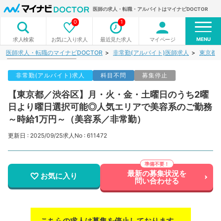
医師の求人・転職・アルバイトはマイナビDOCTOR
0
1
MENU
お気に入り求人
最近見た求人
マイページ
求人検索
医師求人・転職のマイナビDOCTOR
非常勤(アルバイト)医師求人
東京都
非常勤(アルバイト)求人
科目不問
募集停止
【東京都／渋谷区】月・火・金・土曜日のうち2曜
日より曜日選択可能◎人気エリアで美容系のご勤務
～時給1万円～（美容系／非常勤）
更新日 : 2025/09/25
求人No : 611472
最新の募集状況を
お気に入り
問い合わせる
こちらの求人は募集を停止しております。