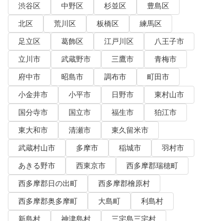
渋谷区
中野区
杉並区
豊島区
北区
荒川区
板橋区
練馬区
足立区
葛飾区
江戸川区
八王子市
立川市
武蔵野市
三鷹市
青梅市
府中市
昭島市
調布市
町田市
小金井市
小平市
日野市
東村山市
国分寺市
国立市
福生市
狛江市
東大和市
清瀬市
東久留米市
武蔵村山市
多摩市
稲城市
羽村市
あきる野市
西東京市
西多摩郡瑞穂町
西多摩郡日の出町
西多摩郡檜原村
西多摩郡奥多摩町
大島町
利島村
新島村
神津島村
三宅島三宅村