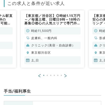
この求人と条件が近い求人
ナル駅直
【東京都／渋谷区】◎時給1.15万円
【東京
枠の
～／毎週土曜、日曜日9時～18時の
安心の
ら可能
募集◎都心の人気エリアで専門外来
リング
0万円の
のご勤務です（一般内科・皮膚科／
か日曜
らすぐ
非常勤）
13,0
時給11,500円
時給
す（皮膚
美容皮
皮膚科、一般内科
形
容
クリニック(美容・自由診療）
ク
東京都渋谷区
東
土,日
土,
<
>
手当/福利厚生