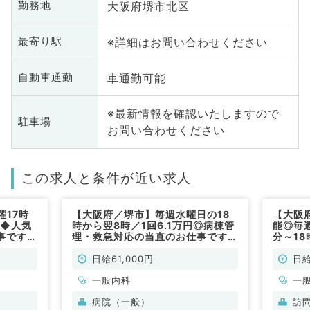
大阪府堺市北区
勤務地
※詳細はお問い合わせください
最寄り駅
車通勤可能
自動車通勤
※最新情報を確認いたしますので
駐車場
お問い合わせください
この求人と条件が近い求人
17時
【大阪府／堺市】毎週水曜日の18
【大阪
円◆人気
時から翌8時／1回6.1万円◎病棟管
能◎毎
事です
理・救急対応の当直のお仕事です
分～1
非常勤）
（一般内科／非常勤）
ルバイト
す◎（
日給61,000円
日給
一般内科
一
病院（一般）
訪