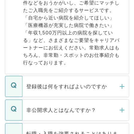
件などをおうかがいし、ご希望にマッチし
たご入職先をご紹介するサービスです。
「自宅から近い病院を紹介してほしい」
「医療機器が充実した病院で働きたい」
「年収1,500万円以上の病院を探してい
る」など、さまざまなご要望をキャリアパ
ートナーにお伝えください。常勤求人はも
ちろん、非常勤・スポットのお仕事紹介も
行なっております。
登録後は何をすればよいのですか
ご登録いただきましたら、弊社担当者がご
登録内容を確認し、その後メールもしくは
非公開求人とはなんですか？
お電話にて次のステップのご案内をいたし
ます。通常、5営業日以内にはご連絡をせて
マイナビDOCTORで取り扱っている求人の
いただきますので、しばらくお待ちくださ
うち約3割は、Webサイトからご覧いただ
転職・入職を強要されることはありま