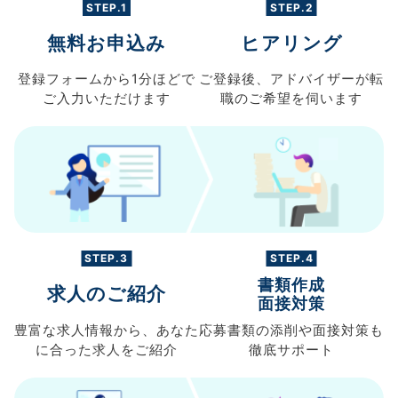
STEP.1
STEP.2
無料お申込み
ヒアリング
登録フォームから
1分ほどで
ご登録後、
アドバイザーが転
ご入力
いただけます
職の
ご希望を伺います
STEP.3
STEP.4
書類作成
求人のご紹介
面接対策
豊富な求人情報から、
あなた
応募書類の
添削や面接対策も
に合った求人を
ご紹介
徹底サポート