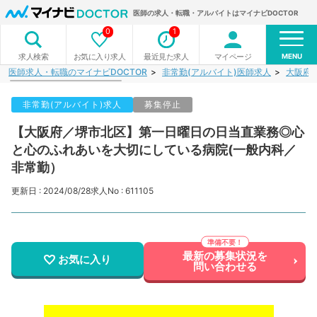
医師の求人・転職・アルバイトはマイナビDOCTOR
0
1
MENU
お気に入り求人
最近見た求人
マイページ
求人検索
医師求人・転職のマイナビDOCTOR
非常勤(アルバイト)医師求人
大阪府
非常勤(アルバイト)求人
募集停止
【大阪府／堺市北区】第一日曜日の日当直業務◎心
と心のふれあいを大切にしている病院(一般内科／
非常勤）
更新日 : 2024/08/28
求人No : 611105
最新の募集状況を
お気に入り
問い合わせる