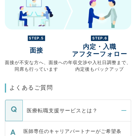
STEP.5
STEP.6
内定・入職
面接
アフターフォロー
面接が不安な方へ、
面接への
年収交渉や
入社日調整まで、
同席も
行っています
内定後もバックアップ
よくあるご質問
医療転職支援サービスとは？
医師専任のキャリアパートナーがご希望条