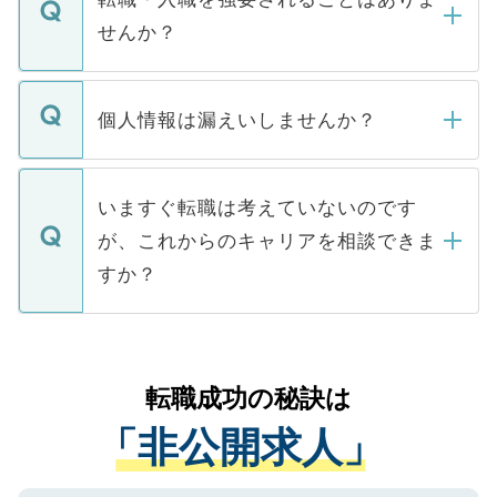
い。
けない「非公開求人」です。非公開求人は
せんか？
下記の理由によって、一般には公開してい
ません。
転職・入職を強要することは一切ありませ
ん。また、仮に応募先から内定をいただい
個人情報は漏えいしませんか？
■応募殺到を避けるため 人気のある医療機
たとしても、ご本人が納得しない限り、内
関を公にしてしまうと、応募が殺到する場
定を承諾する必要はありません。内定先へ
個人情報が漏えいすることはありませんの
合があります。 選考を効率よく行うため
の辞退の連絡はキャリアパートナーが行い
で、ご安心ください。当サイトからの登録
いますぐ転職は考えていないのです
に、医療機関が求める条件に合った人材の
ますので、ご安心ください。
などで収集したご登録者様の個人情報は、
が、これからのキャリアを相談できま
みを人材紹介会社に依頼するケースが増え
ご本人のキャリアアップおよび転職活動の
ています。
すか？
支援を目的に使用いたします。お預かりし
ているすべての個人データはご本人の許可
お気軽にご相談ください。先生専任のキャ
なく、医療機関側に開示したり、第三者に
リアパートナーが将来のご希望などをおう
提供することは一切ありません。また弊社
かがいして、現在の医療機関の状況や紹介
転職成功の秘訣は
は、個人情報の取り扱いについての厳密な
経験をまじえながら、適切なアドバイスを
管理基準を満たした事業者のみに付与され
「非公開求人」
させていただきます。すぐにご転職をされ
る、プライバシーマークを取得済みです。
ない方には、長期的なサポートが可能です
ご登録いただいた個人情報は、SSL（デー
ので、まずはご登録ください。