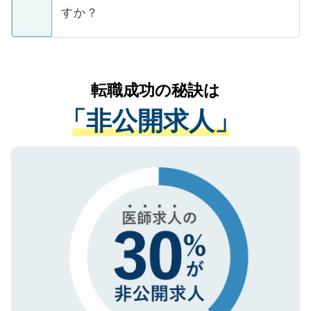
ご本人のキャリアアップおよび転職活動の
ています。
すか？
支援を目的に使用いたします。お預かりし
ているすべての個人データはご本人の許可
お気軽にご相談ください。先生専任のキャ
なく、医療機関側に開示したり、第三者に
リアパートナーが将来のご希望などをおう
提供することは一切ありません。また弊社
かがいして、現在の医療機関の状況や紹介
転職成功の秘訣は
は、個人情報の取り扱いについての厳密な
経験をまじえながら、適切なアドバイスを
管理基準を満たした事業者のみに付与され
「非公開求人」
させていただきます。すぐにご転職をされ
る、プライバシーマークを取得済みです。
ない方には、長期的なサポートが可能です
ご登録いただいた個人情報は、SSL（デー
ので、まずはご登録ください。
タ暗号化）によって保護されていますの
で、機密保持に関してもご安心ください。