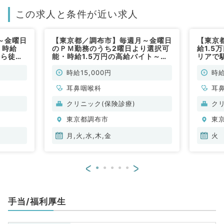
この求人と条件が近い求人
～金曜日
【東京都／調布市】毎週月～金曜日
【東京
・時給
のＰＭ勤務のうち2曜日より選択可
給1.
から徒歩
能・時給1.5万円の高給バイト～駅
リアで
鼻咽喉科
から徒歩3分以内の立地です～（耳
（耳鼻
鼻咽喉科／非常勤）\t
時給15,000円
時給
耳鼻咽喉科
耳
クリニック(保険診療)
ク
東京都調布市
東
月,火,水,木,金
火
<
>
手当/福利厚生