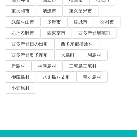
東大和市
清瀬市
東久留米市
武蔵村山市
多摩市
稲城市
羽村市
あきる野市
西東京市
西多摩郡瑞穂町
西多摩郡日の出町
西多摩郡檜原村
西多摩郡奥多摩町
大島町
利島村
新島村
神津島村
三宅島三宅村
御蔵島村
八丈島八丈町
青ヶ島村
小笠原村