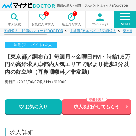
医師の求人・転職・アルバイトはマイナビDOCTOR
0
1
MENU
お気に入り求人
最近見た求人
マイページ
求人検索
医師求人・転職のマイナビDOCTOR
非常勤(アルバイト)医師求人
東京都
非常勤(アルバイト)求人
【東京都／調布市】毎週月～金曜日PM・時給1.5万
円の高給求人◎都内人気エリアで駅より徒歩3分以
内の好立地（耳鼻咽喉科／非常勤）
更新日 : 2022/06/07
求人No : 611000
お気に入り
求人を紹介してもらう
求人詳細