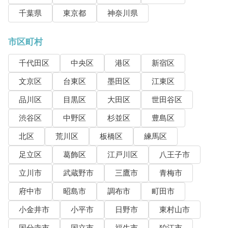
千葉県
東京都
神奈川県
市区町村
千代田区
中央区
港区
新宿区
文京区
台東区
墨田区
江東区
品川区
目黒区
大田区
世田谷区
渋谷区
中野区
杉並区
豊島区
北区
荒川区
板橋区
練馬区
足立区
葛飾区
江戸川区
八王子市
立川市
武蔵野市
三鷹市
青梅市
府中市
昭島市
調布市
町田市
小金井市
小平市
日野市
東村山市
国分寺市
国立市
福生市
狛江市