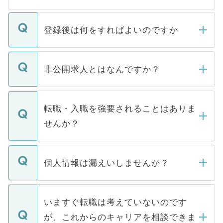
登録後は何をすればよいのですか
ご登録いただきましたら、弊社担当者がご
登録内容を確認し、その後メールもしくは
非公開求人とはなんですか？
お電話にて次のステップのご案内をいたし
ます。通常、5営業日以内にはご連絡をせて
マイナビDOCTORで取り扱っている求人の
いただきますので、しばらくお待ちくださ
うち約3割は、Webサイトからご覧いただ
転職・入職を強要されることはありま
い。
けない「非公開求人」です。非公開求人は
せんか？
下記の理由によって、一般には公開してい
ません。
転職・入職を強要することは一切ありませ
ん。また、仮に応募先から内定をいただい
個人情報は漏えいしませんか？
■応募殺到を避けるため 人気のある医療機
たとしても、ご本人が納得しない限り、内
関を公にしてしまうと、応募が殺到する場
定を承諾する必要はありません。内定先へ
個人情報が漏えいすることはありませんの
合があります。 選考を効率よく行うため
の辞退の連絡はキャリアパートナーが行い
で、ご安心ください。当サイトからの登録
いますぐ転職は考えていないのです
に、医療機関が求める条件に合った人材の
ますので、ご安心ください。
などで収集したご登録者様の個人情報は、
が、これからのキャリアを相談できま
みを人材紹介会社に依頼するケースが増え