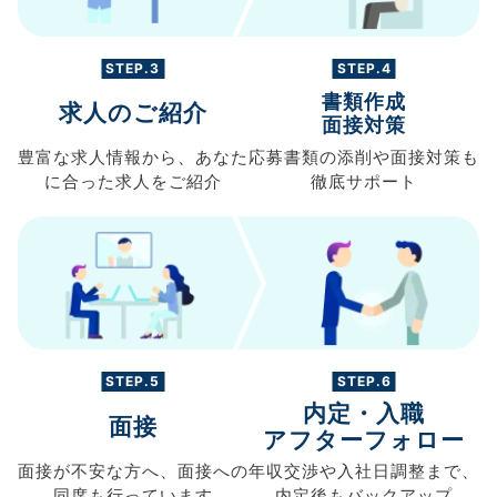
STEP.3
STEP.4
書類作成
求人のご紹介
面接対策
豊富な求人情報から、
あなた
応募書類の
添削や面接対策も
に合った求人を
ご紹介
徹底サポート
STEP.5
STEP.6
内定・入職
面接
アフターフォロー
面接が不安な方へ、
面接への
年収交渉や
入社日調整まで、
同席も
行っています
内定後もバックアップ