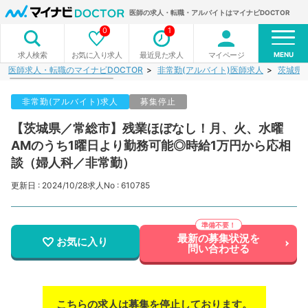
医師の求人・転職・アルバイトはマイナビDOCTOR
0
1
MENU
お気に入り求人
最近見た求人
マイページ
求人検索
医師求人・転職のマイナビDOCTOR
非常勤(アルバイト)医師求人
茨城県
非常勤(アルバイト)求人
募集停止
【茨城県／常総市】残業ほぼなし！月、火、水曜
AMのうち1曜日より勤務可能◎時給1万円から応相
談（婦人科／非常勤）
更新日 : 2024/10/28
求人No : 610785
最新の募集状況を
お気に入り
問い合わせる
こちらの求人は募集を停止しております。