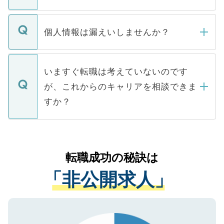
下記の理由によって、一般には公開してい
ません。
転職・入職を強要することは一切ありませ
ん。また、仮に応募先から内定をいただい
個人情報は漏えいしませんか？
■応募殺到を避けるため 人気のある医療機
たとしても、ご本人が納得しない限り、内
関を公にしてしまうと、応募が殺到する場
定を承諾する必要はありません。内定先へ
個人情報が漏えいすることはありませんの
合があります。 選考を効率よく行うため
の辞退の連絡はキャリアパートナーが行い
で、ご安心ください。当サイトからの登録
いますぐ転職は考えていないのです
に、医療機関が求める条件に合った人材の
ますので、ご安心ください。
などで収集したご登録者様の個人情報は、
が、これからのキャリアを相談できま
みを人材紹介会社に依頼するケースが増え
ご本人のキャリアアップおよび転職活動の
ています。
すか？
支援を目的に使用いたします。お預かりし
ているすべての個人データはご本人の許可
お気軽にご相談ください。先生専任のキャ
なく、医療機関側に開示したり、第三者に
リアパートナーが将来のご希望などをおう
提供することは一切ありません。また弊社
かがいして、現在の医療機関の状況や紹介
転職成功の秘訣は
は、個人情報の取り扱いについての厳密な
経験をまじえながら、適切なアドバイスを
管理基準を満たした事業者のみに付与され
「非公開求人」
させていただきます。すぐにご転職をされ
る、プライバシーマークを取得済みです。
ない方には、長期的なサポートが可能です
ご登録いただいた個人情報は、SSL（デー
ので、まずはご登録ください。
タ暗号化）によって保護されていますの
で、機密保持に関してもご安心ください。