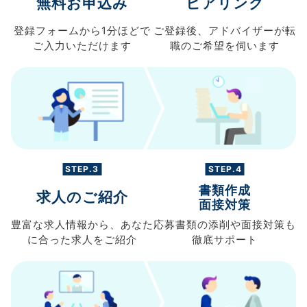
無料お申込み
ヒアリング
登録フォームから
1分ほどで
ご登録後、
アドバイザーが転
ご入力
いただけます
職の
ご希望を伺います
STEP.3
STEP.4
書類作成
求人のご紹介
面接対策
豊富な求人情報から、
あなた
応募書類の
添削や面接対策も
に合った求人を
ご紹介
徹底サポート