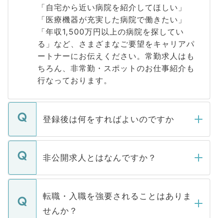
「自宅から近い病院を紹介してほしい」
「医療機器が充実した病院で働きたい」
「年収1,500万円以上の病院を探してい
る」など、さまざまなご要望をキャリアパ
ートナーにお伝えください。常勤求人はも
ちろん、非常勤・スポットのお仕事紹介も
行なっております。
登録後は何をすればよいのですか
ご登録いただきましたら、弊社担当者がご
登録内容を確認し、その後メールもしくは
非公開求人とはなんですか？
お電話にて次のステップのご案内をいたし
ます。通常、5営業日以内にはご連絡をせて
マイナビDOCTORで取り扱っている求人の
いただきますので、しばらくお待ちくださ
うち約3割は、Webサイトからご覧いただ
転職・入職を強要されることはありま
い。
けない「非公開求人」です。非公開求人は
せんか？