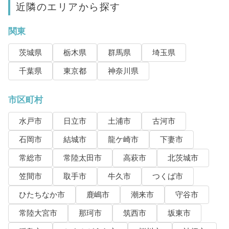
近隣のエリアから探す
関東
茨城県
栃木県
群馬県
埼玉県
千葉県
東京都
神奈川県
市区町村
水戸市
日立市
土浦市
古河市
石岡市
結城市
龍ケ崎市
下妻市
常総市
常陸太田市
高萩市
北茨城市
笠間市
取手市
牛久市
つくば市
ひたちなか市
鹿嶋市
潮来市
守谷市
常陸大宮市
那珂市
筑西市
坂東市