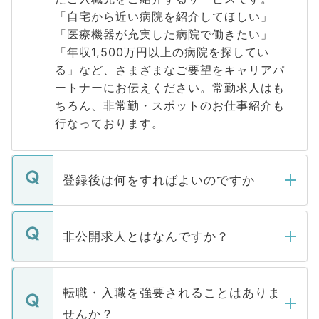
「自宅から近い病院を紹介してほしい」
「医療機器が充実した病院で働きたい」
「年収1,500万円以上の病院を探してい
る」など、さまざまなご要望をキャリアパ
ートナーにお伝えください。常勤求人はも
ちろん、非常勤・スポットのお仕事紹介も
行なっております。
登録後は何をすればよいのですか
ご登録いただきましたら、弊社担当者がご
登録内容を確認し、その後メールもしくは
非公開求人とはなんですか？
お電話にて次のステップのご案内をいたし
ます。通常、5営業日以内にはご連絡をせて
マイナビDOCTORで取り扱っている求人の
いただきますので、しばらくお待ちくださ
うち約3割は、Webサイトからご覧いただ
転職・入職を強要されることはありま
い。
けない「非公開求人」です。非公開求人は
せんか？