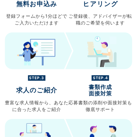
無料お申込み
ヒアリング
登録フォームから
1分ほどで
ご登録後、
アドバイザーが転
ご入力
いただけます
職の
ご希望を伺います
STEP.3
STEP.4
書類作成
求人のご紹介
面接対策
豊富な求人情報から、
あなた
応募書類の
添削や面接対策も
に合った求人を
ご紹介
徹底サポート