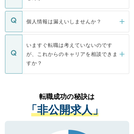
下記の理由によって、一般には公開してい
ません。
転職・入職を強要することは一切ありませ
ん。また、仮に応募先から内定をいただい
個人情報は漏えいしませんか？
■応募殺到を避けるため 人気のある医療機
たとしても、ご本人が納得しない限り、内
関を公にしてしまうと、応募が殺到する場
定を承諾する必要はありません。内定先へ
個人情報が漏えいすることはありませんの
合があります。 選考を効率よく行うため
の辞退の連絡はキャリアパートナーが行い
で、ご安心ください。当サイトからの登録
いますぐ転職は考えていないのです
に、医療機関が求める条件に合った人材の
ますので、ご安心ください。
などで収集したご登録者様の個人情報は、
が、これからのキャリアを相談できま
みを人材紹介会社に依頼するケースが増え
ご本人のキャリアアップおよび転職活動の
ています。
すか？
支援を目的に使用いたします。お預かりし
ているすべての個人データはご本人の許可
お気軽にご相談ください。先生専任のキャ
なく、医療機関側に開示したり、第三者に
リアパートナーが将来のご希望などをおう
提供することは一切ありません。また弊社
かがいして、現在の医療機関の状況や紹介
転職成功の秘訣は
は、個人情報の取り扱いについての厳密な
経験をまじえながら、適切なアドバイスを
管理基準を満たした事業者のみに付与され
「非公開求人」
させていただきます。すぐにご転職をされ
る、プライバシーマークを取得済みです。
ない方には、長期的なサポートが可能です
ご登録いただいた個人情報は、SSL（デー
ので、まずはご登録ください。
タ暗号化）によって保護されていますの
で、機密保持に関してもご安心ください。