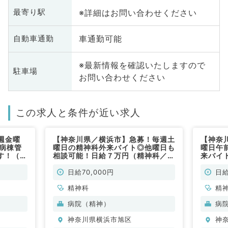
※詳細はお問い合わせください
最寄り駅
車通勤可能
自動車通勤
※最新情報を確認いたしますので
駐車場
お問い合わせください
この求人と条件が近い求人
週金曜
【神奈川県／横浜市】急募！毎週土
【神奈
◎病棟管
曜日の精神科外来バイト◎他曜日も
曜日午前
す！（精
相談可能！日給７万円（精神科／非
来バイ
常勤）
常勤）
日給70,000円
日給
精神科
精
病院（精神）
病
神奈川県横浜市旭区
神