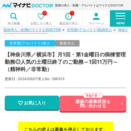
医師の求人・転職・アルバイトはマイナビDOCTOR
0
1
MENU
お気に入り求人
最近見た求人
マイページ
求人検索
医師求人・転職のマイナビDOCTOR
非常勤(アルバイト)医師求人
神奈川
非常勤(アルバイト)求人
募集停止
【神奈川県／横浜市】月1回・第1金曜日の病棟管理
勤務◎人気の土曜日終了のご勤務～1回11万円～
（精神科／非常勤）
更新日 : 2024/06/07
求人No : 590513
最新の募集状況を
お気に入り
問い合わせる
こちらの求人は募集を停止しております。