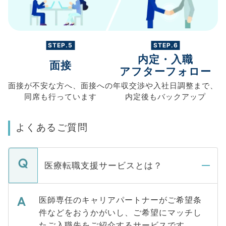
STEP.5
STEP.6
内定・入職
面接
アフターフォロー
面接が不安な方へ、
面接への
年収交渉や
入社日調整まで、
同席も
行っています
内定後もバックアップ
よくあるご質問
医療転職支援サービスとは？
医師専任のキャリアパートナーがご希望条
件などをおうかがいし、ご希望にマッチし
たご入職先をご紹介するサービスです。