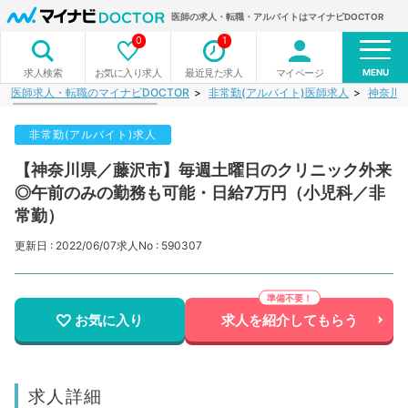
医師の求人・転職・アルバイトはマイナビDOCTOR
0
1
MENU
お気に入り求人
最近見た求人
マイページ
求人検索
医師求人・転職のマイナビDOCTOR
非常勤(アルバイト)医師求人
神奈川
非常勤(アルバイト)求人
【神奈川県／藤沢市】毎週土曜日のクリニック外来
◎午前のみの勤務も可能・日給7万円（小児科／非
常勤）
更新日 : 2022/06/07
求人No : 590307
お気に入り
求人を紹介してもらう
求人詳細