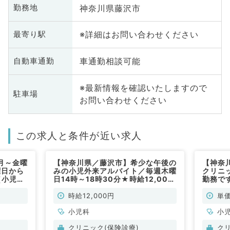
神奈川県藤沢市
勤務地
※詳細はお問い合わせください
最寄り駅
車通勤相談可能
自動車通勤
※最新情報を確認いたしますので
駐車場
お問い合わせください
この求人と条件が近い求人
月～金曜
【神奈川県／藤沢市】希少な午後の
【神奈
曜日から
みの小児外来アルバイト／毎週木曜
クリニ
（小児科
日14時～18時30分★時給12,000
勤務です
円（小児科／非常勤）
科／非
時給12,000円
単価
小児科
小
クリニック(保険診療)
ク