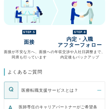
STEP.5
STEP.6
内定・入職
面接
アフターフォロー
面接が不安な方へ、
面接への
年収交渉や
入社日調整まで、
同席も
行っています
内定後もバックアップ
よくあるご質問
医療転職支援サービスとは？
医師専任のキャリアパートナーがご希望条