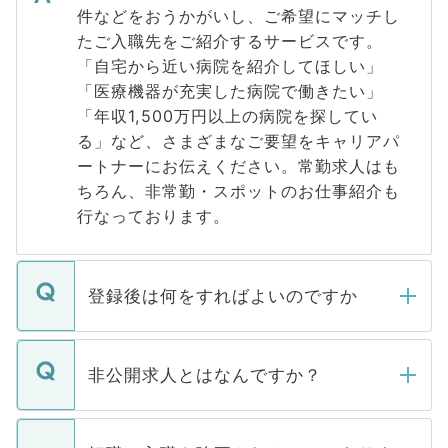
件などをおうかがいし、ご希望にマッチし
たご入職先をご紹介するサービスです。
「自宅から近い病院を紹介してほしい」
「医療機器が充実した病院で働きたい」
「年収1,500万円以上の病院を探してい
る」など、さまざまなご要望をキャリアパ
ートナーにお伝えください。常勤求人はも
ちろん、非常勤・スポットのお仕事紹介も
行なっております。
登録後は何をすればよいのですか
ご登録いただきましたら、弊社担当者がご
登録内容を確認し、その後メールもしくは
非公開求人とはなんですか？
お電話にて次のステップのご案内をいたし
ます。通常、5営業日以内にはご連絡をせて
マイナビDOCTORで取り扱っている求人の
いただきますので、しばらくお待ちくださ