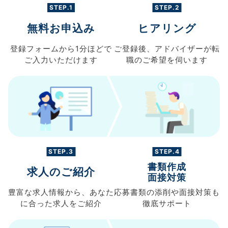
STEP.1
STEP.2
無料お申込み
ヒアリング
登録フォームから
1分ほどで
ご登録後、
アドバイザーが転
ご入力
いただけます
職の
ご希望を伺います
STEP.3
STEP.4
書類作成
求人のご紹介
面接対策
豊富な求人情報から、
あなた
応募書類の
添削や面接対策も
に合った求人を
ご紹介
徹底サポート