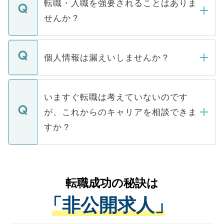
うち約3割は、Webサイトからご覧いただ
転職・入職を強要されることはありま
い。
けない「非公開求人」です。非公開求人は
せんか？
下記の理由によって、一般には公開してい
ません。
転職・入職を強要することは一切ありませ
ん。また、仮に応募先から内定をいただい
個人情報は漏えいしませんか？
■応募殺到を避けるため 人気のある医療機
たとしても、ご本人が納得しない限り、内
関を公にしてしまうと、応募が殺到する場
定を承諾する必要はありません。内定先へ
個人情報が漏えいすることはありませんの
合があります。 選考を効率よく行うため
の辞退の連絡はキャリアパートナーが行い
で、ご安心ください。当サイトからの登録
いますぐ転職は考えていないのです
に、医療機関が求める条件に合った人材の
ますので、ご安心ください。
などで収集したご登録者様の個人情報は、
が、これからのキャリアを相談できま
みを人材紹介会社に依頼するケースが増え
ご本人のキャリアアップおよび転職活動の
ています。
すか？
支援を目的に使用いたします。お預かりし
ているすべての個人データはご本人の許可
お気軽にご相談ください。先生専任のキャ
なく、医療機関側に開示したり、第三者に
リアパートナーが将来のご希望などをおう
提供することは一切ありません。また弊社
かがいして、現在の医療機関の状況や紹介
転職成功の秘訣は
は、個人情報の取り扱いについての厳密な
経験をまじえながら、適切なアドバイスを
管理基準を満たした事業者のみに付与され
「非公開求人」
させていただきます。すぐにご転職をされ
る、プライバシーマークを取得済みです。
ない方には、長期的なサポートが可能です
ご登録いただいた個人情報は、SSL（デー