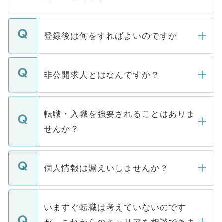
登録後は何をすればよいのですか
ご登録いただきましたら、弊社担当者がご
登録内容を確認し、その後メールもしくは
非公開求人とはなんですか？
お電話にて次のステップのご案内をいたし
ます。通常、5営業日以内にはご連絡をせて
マイナビDOCTORで取り扱っている求人の
いただきますので、しばらくお待ちくださ
うち約3割は、Webサイトからご覧いただ
転職・入職を強要されることはありま
い。
けない「非公開求人」です。非公開求人は
せんか？
下記の理由によって、一般には公開してい
ません。
転職・入職を強要することは一切ありませ
ん。また、仮に応募先から内定をいただい
個人情報は漏えいしませんか？
■応募殺到を避けるため 人気のある医療機
たとしても、ご本人が納得しない限り、内
関を公にしてしまうと、応募が殺到する場
定を承諾する必要はありません。内定先へ
個人情報が漏えいすることはありませんの
合があります。 選考を効率よく行うため
の辞退の連絡はキャリアパートナーが行い
で、ご安心ください。当サイトからの登録
いますぐ転職は考えていないのです
に、医療機関が求める条件に合った人材の
ますので、ご安心ください。
などで収集したご登録者様の個人情報は、