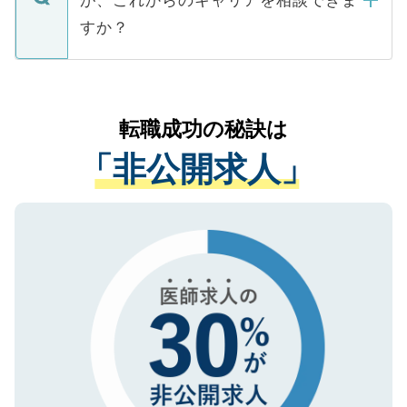
が、これからのキャリアを相談できま
みを人材紹介会社に依頼するケースが増え
ご本人のキャリアアップおよび転職活動の
ています。
すか？
支援を目的に使用いたします。お預かりし
ているすべての個人データはご本人の許可
お気軽にご相談ください。先生専任のキャ
なく、医療機関側に開示したり、第三者に
リアパートナーが将来のご希望などをおう
提供することは一切ありません。また弊社
かがいして、現在の医療機関の状況や紹介
転職成功の秘訣は
は、個人情報の取り扱いについての厳密な
経験をまじえながら、適切なアドバイスを
管理基準を満たした事業者のみに付与され
「非公開求人」
させていただきます。すぐにご転職をされ
る、プライバシーマークを取得済みです。
ない方には、長期的なサポートが可能です
ご登録いただいた個人情報は、SSL（デー
ので、まずはご登録ください。
タ暗号化）によって保護されていますの
で、機密保持に関してもご安心ください。