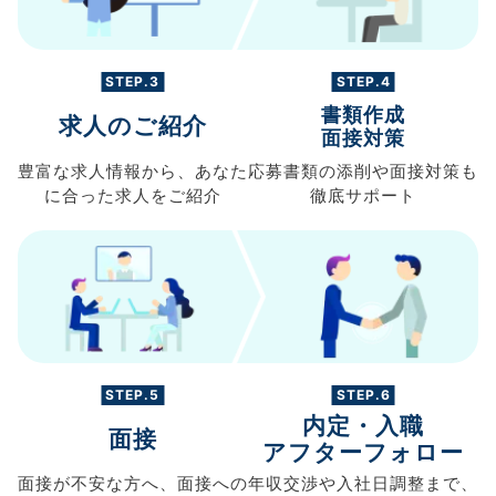
STEP.3
STEP.4
書類作成
求人のご紹介
面接対策
豊富な求人情報から、
あなた
応募書類の
添削や面接対策も
に合った求人を
ご紹介
徹底サポート
STEP.5
STEP.6
内定・入職
面接
アフターフォロー
面接が不安な方へ、
面接への
年収交渉や
入社日調整まで、