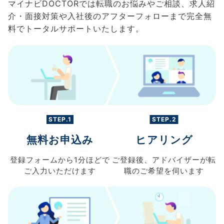
マイナビDOCTORでは転職のお悩みやご相談、求人紹
介・面接対策や入社後のアフターフォローまで完全無
料でトータルサポートいたします。
STEP.1
STEP.2
無料お申込み
ヒアリング
登録フォームから
1分ほどで
ご登録後、
アドバイザーが転
ご入力
いただけます
職の
ご希望を伺います