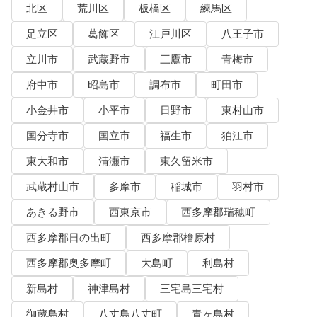
北区
荒川区
板橋区
練馬区
足立区
葛飾区
江戸川区
八王子市
立川市
武蔵野市
三鷹市
青梅市
府中市
昭島市
調布市
町田市
小金井市
小平市
日野市
東村山市
国分寺市
国立市
福生市
狛江市
東大和市
清瀬市
東久留米市
武蔵村山市
多摩市
稲城市
羽村市
あきる野市
西東京市
西多摩郡瑞穂町
西多摩郡日の出町
西多摩郡檜原村
西多摩郡奥多摩町
大島町
利島村
新島村
神津島村
三宅島三宅村
御蔵島村
八丈島八丈町
青ヶ島村