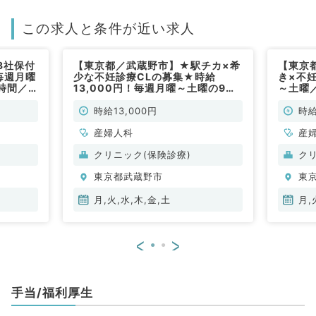
この求人と条件が近い求人
3社保付
【東京都／武蔵野市】★駅チカ×希
【東京
毎週月曜
少な不妊診療CLの募集★時給
き×不
時間／
13,000円！毎週月曜～土曜の9時
～土曜
務のご相
～20時のご勤務！時短勤務のご相
週3日
非常勤）
談可能です◎（産婦人科／非常勤）
談可能
時給13,000円
時給
産婦人科
産
クリニック(保険診療)
ク
東京都武蔵野市
東
月,火,水,木,金,土
月,
<
>
手当/福利厚生