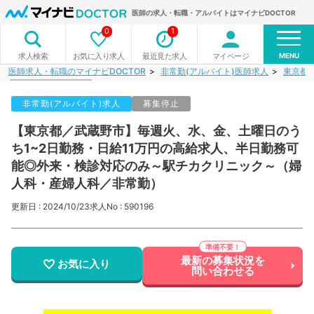
医師の求人・転職・アルバイトはマイナビDOCTOR
0
1
MENU
お気に入り求人
最近見た求人
マイページ
求人検索
医師求人・転職のマイナビDOCTOR
非常勤(アルバイト)医師求人
東京都
非常勤(アルバイト)求人
募集停止
【東京都／武蔵野市】毎週火、水、金、土曜日のう
ち1~2日勤務・日給11万円の高給求人、半日勤務可
能◎外来・検診対応のみ～駅チカクリニック～（婦
人科・産婦人科／非常勤）
更新日 : 2024/10/23
求人No : 590196
最新の募集状況を
お気に入り
問い合わせる